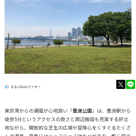
twitt
るるぶKidsライター
東京湾からの潮風が心地良い「
豊洲公園
」は、豊洲駅から
徒歩5分というアクセスの良さと周辺施設も充実する好立
地ながら、開放的な芝生の広場や冒険心をくすぐるたくさ
んの遊具、夏季にはじゃぶじゃぶ池などがあり、都心部で