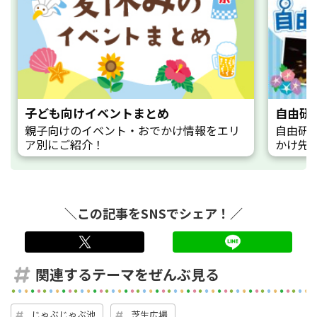
子ども向けイベントまとめ
自由研
親子向けのイベント・おでかけ情報をエリ
自由研
ア別にご紹介！
かけ先
＼この記事をSNSでシェア！／
twitter
LINE
関連するテーマをぜんぶ見る
じゃぶじゃぶ池
芝生広場