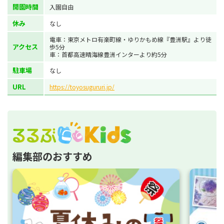
開園時間
入園自由
休み
なし
電車：東京メトロ有楽町線・ゆりかもめ線『豊洲駅』より徒
アクセス
歩5分
車：首都高速晴海線豊洲インターより約5分
駐車場
なし
URL
https://toyosugururi.jp/
編集部のおすすめ