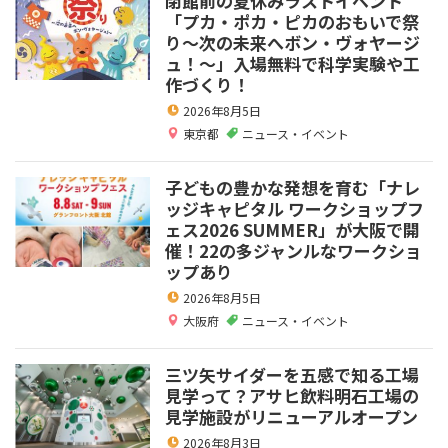
閉館前の夏休みラストイベント
「プカ・ポカ・ピカのおもいで祭
り～次の未来へボン・ヴォヤージ
ュ！～」入場無料で科学実験や工
作づくり！
2026年8月5日
東京都
ニュース・イベント
子どもの豊かな発想を育む「ナレ
ッジキャピタル ワークショップフ
ェス2026 SUMMER」が大阪で開
催！22の多ジャンルなワークショ
ップあり
2026年8月5日
大阪府
ニュース・イベント
三ツ矢サイダーを五感で知る工場
見学って？アサヒ飲料明石工場の
見学施設がリニューアルオープン
2026年8月3日