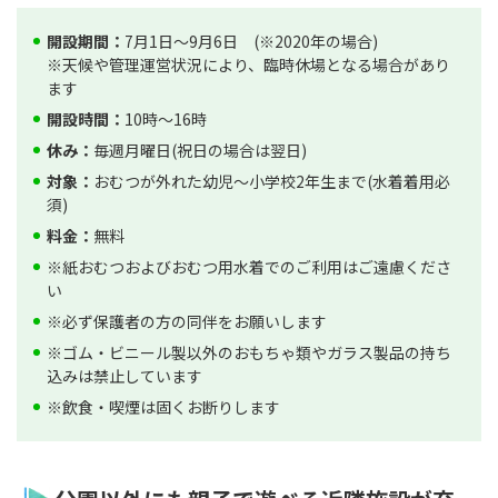
開設期間：
7月1日～9月6日 (※2020年の場合)
※天候や管理運営状況により、臨時休場となる場合があり
ます
開設時間：
10時～16時
休み：
毎週月曜日(祝日の場合は翌日)
対象：
おむつが外れた幼児～小学校2年生まで(水着着用必
須)
料金：
無料
※紙おむつおよびおむつ用水着でのご利用はご遠慮くださ
い
※必ず保護者の方の同伴をお願いします
※ゴム・ビニール製以外のおもちゃ類やガラス製品の持ち
込みは禁止しています
※飲食・喫煙は固くお断りします