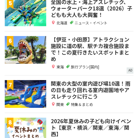
全国の水上・海上アスレチック、
ウォーターパーク18選（2026）子
どもも大人も大興奮！
北海道
ニュース・イベント
【伊豆・小田原】アトラクション
施設に道の駅、駅チカ複合施設ま
で！この夏行きたいスポットまと
め
東海
旅行プラン[国内]
AD
関東の大型の室内遊び場10選！雨
の日も走り回れる室内遊園地やア
スレチックに行こう
関東
特集＆まとめ
2026年夏休みの子ども向けイベン
ト【東京・横浜／関東／東海／関
西】