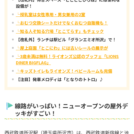
設備が！
└授乳室は女性専用・男女兼用の2室
└おむつ交換シートだけでなくおむつ自販機も！
└知る人ぞ知る穴場「とこてらす」もチェック
【改札外】ランチは駅ビル「グランエミオ所沢」で！
└屋上庭園「とこにわ」には古いレールの展示が
└3歳未満は無料！ライオンズ公認のブッフェ「LIONS
DINER BIGFLAG」
└キッズトイレもライオンズ！ベビールームも完備
【注目】発車メロディは「となりのトトロ」♪
線路がいっぱい！ニューオープンの屋外デ
ッキがすごい！
西武鉄道所沢駅（埼玉県所沢市）は、西武鉄道新宿線と池