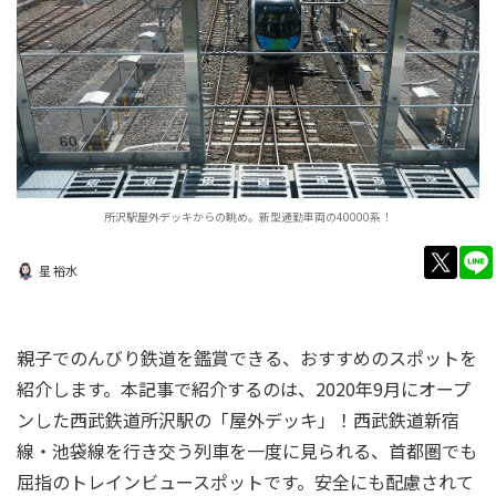
所沢駅屋外デッキからの眺め。新型通勤車両の40000系！
twitt
星 裕水
親子でのんびり鉄道を鑑賞できる、おすすめのスポットを
紹介します。本記事で紹介するのは、2020年9月にオープ
ンした西武鉄道所沢駅の「屋外デッキ」！西武鉄道新宿
線・池袋線を行き交う列車を一度に見られる、首都圏でも
屈指のトレインビュースポットです。安全にも配慮されて