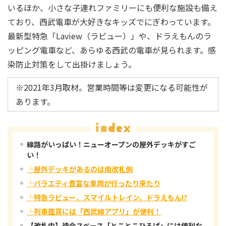
いるほか、小さな子連れファミリーにも便利な施設も備え
ており、西武電車が大好きなキッズでにぎわっています。
最新型特急「Laview（ラビュー）」や、ドラえもんのラ
ッピング電車など、あらゆる西武の電車が見られます。感
染防止対策をして出掛けましょう。
※2021年3月取材。営業時間等は変更になる可能性が
あります。
線路がいっぱい！ニューオープンの屋外デッキがすご
い！
└屋外デッキがあるのは南改札側
└バラエティ豊富な車両が行ったり来たり
└特急ラビュー、スマイルトレイン、ドラえもん!?
└列車鑑賞には「西武線アプリ」が便利！
【改札内】待合スペース「とことこひろば」には便利な