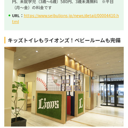
円、未就学児（3歳～6歳）580円、3歳未満無料 ※平日
（月～金）の料金です
URL：
https://www.seibulions.jp/news/detail/00004410.h
tml
キッズトイレもライオンズ！ベビールームも完備