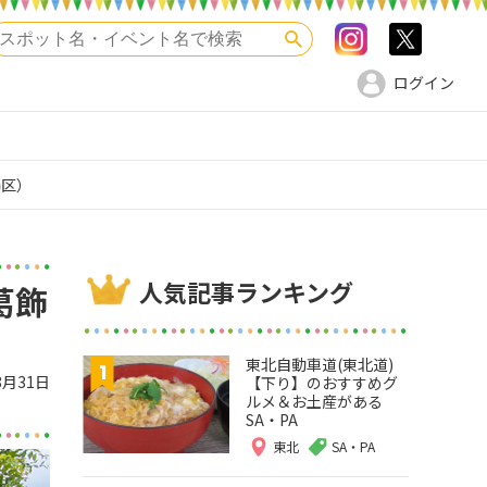
Instagram
>twitte
検索
ログイン
飾区）
人気記事ランキング
葛飾
東北自動車道(東北道)
8月31日
【下り】のおすすめグ
ルメ＆お土産がある
SA・PA
東北
SA・PA