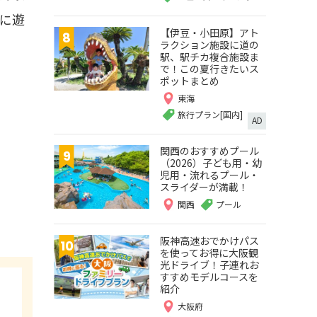
に遊
【伊豆・小田原】アト
ラクション施設に道の
駅、駅チカ複合施設ま
で！この夏行きたいス
ポットまとめ
東海
旅行プラン[国内]
AD
関西のおすすめプール
（2026）子ども用・幼
児用・流れるプール・
スライダーが満載！
関西
プール
阪神高速おでかけパス
を使ってお得に大阪観
光ドライブ！子連れお
すすめモデルコースを
紹介
大阪府