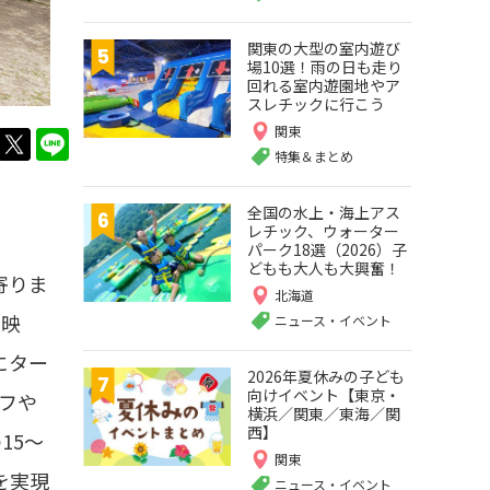
関東の大型の室内遊び
場10選！雨の日も走り
回れる室内遊園地やア
スレチックに行こう
関東
twitter
LINE
特集＆まとめ
全国の水上・海上アス
レチック、ウォーター
パーク18選（2026）子
どもも大人も大興奮！
寄りま
北海道
反映
ニュース・イベント
にター
2026年夏休みの子ども
向けイベント【東京・
フや
横浜／関東／東海／関
西】
15〜
関東
を実現
ニュース・イベント