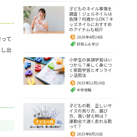
子どものネイル事情を
調査！ジェルネイルは
危険？何歳からOK？キ
ッズネイルにおすすめ
のアイテムも紹介
2026年4月24日
使って
好奇心＆学び
貸し出
小学生の英語学習はい
つから？楽しく身につ
く家庭学習とオンライ
ン活用法
2025年11月10日
中学受験
子どもの靴 正しいサ
イズの測り方、選び
方、買い替え時は？
運動会で速く走れる靴
って？
2025年8月25日