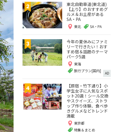
東北自動車道(東北道)
【上り】のおすすめグ
ルメ＆お土産がある
SA・PA
東北
SA・PA
今年の夏休みにファミ
リーで行きたい！おす
すめ宿＆話題のテーマ
パーク5選
東海
旅行プラン[国内]
AD
【原宿・竹下通り】小
学生女子に人気なスポ
ット20選！シール交換
やスクイーズ、ストラ
ップ作り体験、食べ歩
きグルメなどトレンド
満載
東京都
特集＆まとめ