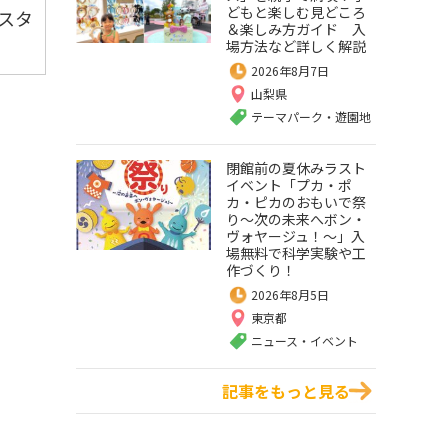
どもと楽しむ見どころ
スタ
＆楽しみ方ガイド 入
場方法など詳しく解説
2026年8月7日
山梨県
テーマパーク・遊園地
閉館前の夏休みラスト
イベント「プカ・ポ
カ・ピカのおもいで祭
り～次の未来へボン・
ヴォヤージュ！～」入
場無料で科学実験や工
作づくり！
2026年8月5日
東京都
ニュース・イベント
記事をもっと見る