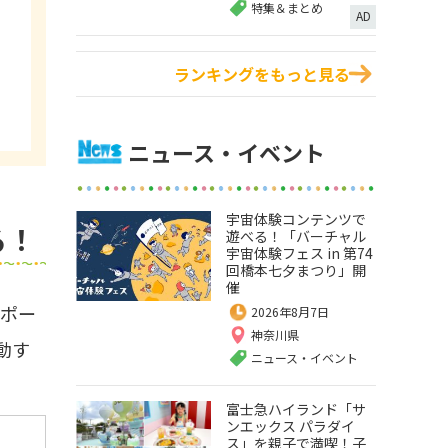
特集＆まとめ
AD
ランキングをもっと見る
ニュース・イベント
宇宙体験コンテンツで
る！
遊べる！「バーチャル
宇宙体験フェス in 第74
回橋本七夕まつり」開
催
スポー
2026年8月7日
神奈川県
動す
ニュース・イベント
富士急ハイランド「サ
ンエックス パラダイ
ス」を親子で満喫！子