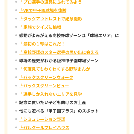
└プロ選手の道具にふれてみよう
└VRで甲子園球場を体験
└ダッグアウトレストで記念撮影
└家族でクイズに挑戦
感動がよみがえる高校野球ゾーンは「球場エリア」に
└最初の１球はこれだ！
└高校野球のスター選手の思い出に会える
球場の歴史がわかる阪神甲子園球場ゾーン
└何度見てもわくわくする野球まんが
└バックスクリーンウォーク
└バックスクリーンビュー
└選手しか入れないエリアを見学
記念に買いたい子ども向けのお土産
他にも遊べる「甲子園プラス」のスポット
└シミュレーション野球
└パルクールプレイハウス