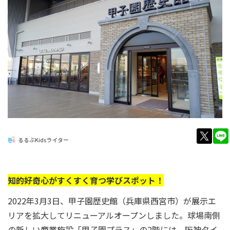
twitt
るるぶKidsライター
知的好奇心がすくすく育つ学びスポット！
2022年3月3日、甲子園歴史館（兵庫県西宮市）が展示エ
リアを拡大してリニューアルオープンしました。球場南側
の新しい商業施設「甲子園プラス」の2階には、阪神タイ