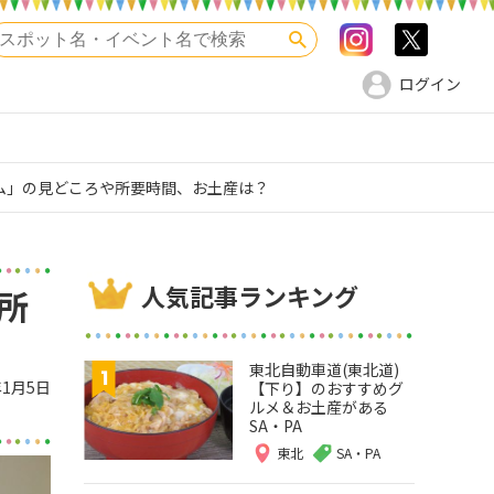
Instagram
>twitte
検索
ログイン
アム」の見どころや所要時間、お土産は？
人気記事ランキング
所
東北自動車道(東北道)
年1月5日
【下り】のおすすめグ
ルメ＆お土産がある
SA・PA
東北
SA・PA