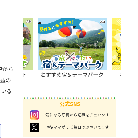
中から
原のスポット
おすすめ宿＆テーマパーク
ポケモ
利益の
ている
公式SNS
instagram
気になる写真から記事をチェック！
twitter
現役ママがほぼ毎日つぶやいてます