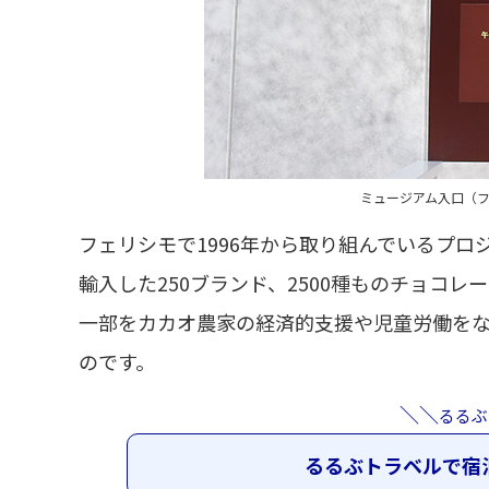
ミュージアム入口（フェリシ
フェリシモで1996年から取り組んでいるプ
宇宙が大好き!!
SA・PA
輸入した250ブランド、2500種ものチョコレー
一部をカカオ農家の経済的支援や児童労働を
のです。
＼＼
るるぶ
るるぶトラベルで宿