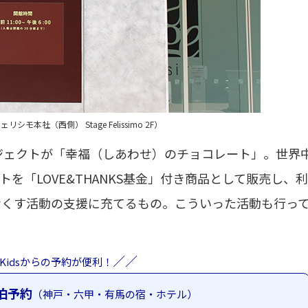
モ本社（西側） Stage Felissimo 2F）
ロジェクトが「幸福（しあわせ）のチョコレート」。世界
自由研究アイデア
伊豆＆小田
トを「LOVE&THANKS基金」付き商品として販売し、
なくす活動の支援に充てるもの。こういった活動も行っ
／／
Kidsからの予約が便利！
泊予約
（神戸・六甲・有馬の宿・ホテル）