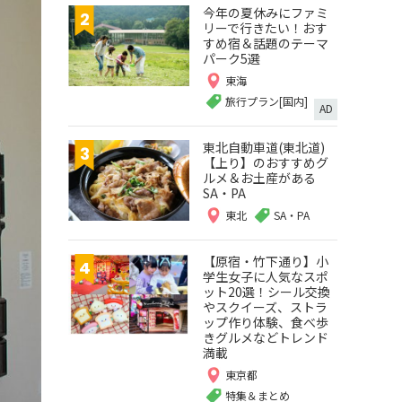
今年の夏休みにファミ
リーで行きたい！おす
すめ宿＆話題のテーマ
パーク5選
東海
旅行プラン[国内]
AD
東北自動車道(東北道)
【上り】のおすすめグ
ルメ＆お土産がある
SA・PA
東北
SA・PA
【原宿・竹下通り】小
学生女子に人気なスポ
ット20選！シール交換
やスクイーズ、ストラ
ップ作り体験、食べ歩
きグルメなどトレンド
満載
東京都
特集＆まとめ