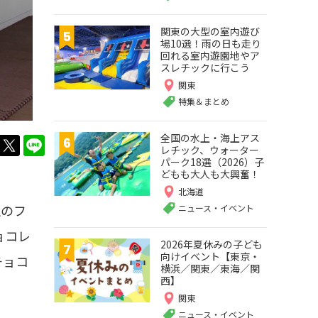
関東の大型の室内遊び
場10選！雨の日も走り
回れる室内遊園地やア
スレチックに行こう
関東
特集＆まとめ
全国の水上・海上アス
twitter
LINE
レチック、ウォーター
パーク18選（2026）子
どもも大人も大興奮！
北海道
社のフ
ニュース・イベント
チョコレ
2026年夏休みの子ども
向けイベント【東京・
チョコ
横浜／関東／東海／関
西】
関東
ニュース・イベント