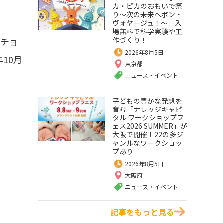
カ・ピカのおもいで祭
り～次の未来へボン・
ヴォヤージュ！～」入
場無料で科学実験や工
るチョ
作づくり！
2026年8月5日
10月
東京都
ニュース・イベント
子どもの豊かな発想を
育む「ナレッジキャピ
タル ワークショップフ
ェス2026 SUMMER」が
大阪で開催！22の多ジ
ャンルなワークショッ
プあり
2026年8月5日
大阪府
ニュース・イベント
記事をもっと見る