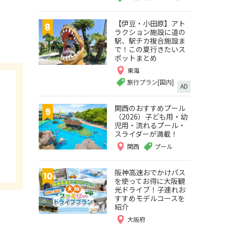
【伊豆・小田原】アト
ラクション施設に道の
駅、駅チカ複合施設ま
で！この夏行きたいス
ポットまとめ
東海
旅行プラン[国内]
AD
関西のおすすめプール
（2026）子ども用・幼
児用・流れるプール・
スライダーが満載！
関西
プール
阪神高速おでかけパス
を使ってお得に大阪観
光ドライブ！子連れお
すすめモデルコースを
紹介
大阪府