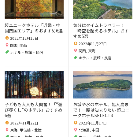
超ユニークホテル「近畿・中
気分はタイムトラベラー！
国四国エリア」のおすすめ6選
「時空を超えるホテル」おす
すめ5選
2022年12月15日
2022年11月27日
四国
,
関西
関西
,
東海
ホテル・旅館・民宿
ホテル・旅館・民宿
子どもも大人も大興奮！「“遊
お城や氷のホテル、無人島ま
び尽くし”のホテル」おすすめ
で！一度は泊まりたい 超ユニ
6選
ークホテルSELECT3
2022年11月22日
2022年11月17日
東海
,
甲信越・北陸
北海道
,
中国
ホテル・旅館・民宿
ホテル・旅館・民宿