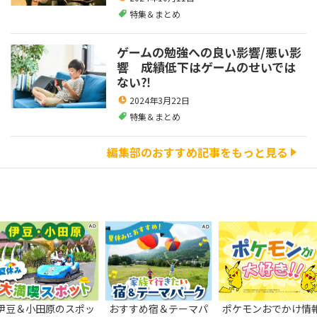
特集＆まとめ
ゲームの勉強への良い影響/悪い影
響 成績低下はゲームのせいでは
ない⁈
2024年3月22日
特集＆まとめ
編集部のおすすめ記事をもっと見る
伊豆＆小田原のスポッ
おすすめ宿＆テーマパ
ポケモンおでかけ情