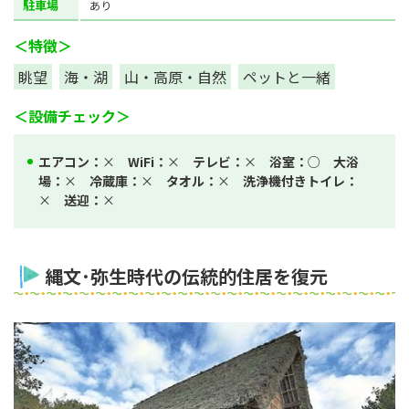
駐車場
あり
＜特徴＞
眺望
海・湖
山・高原・自然
ペットと一緒
＜設備チェック＞
エアコン：
×
WiFi：
×
テレビ：
×
浴室：
○
大浴
場：
×
冷蔵庫：
×
タオル：
×
洗浄機付きトイレ：
×
送迎：
×
縄文･弥生時代の伝統的住居を復元