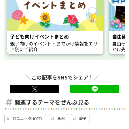
子ども向けイベントまとめ
自由研
親子向けのイベント・おでかけ情報をエリ
自由研
ア別にご紹介！
かけ先
＼この記事をSNSでシェア！／
twitter
LINE
関連するテーマをぜんぶ見る
超ユニークHOTEL
自然
歴史