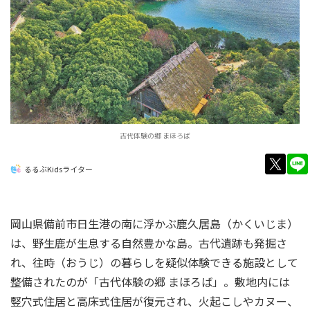
古代体験の郷 まほろば
twitt
るるぶKidsライター
岡山県備前市日生港の南に浮かぶ鹿久居島（かくいじま）
は、野生鹿が生息する自然豊かな島。古代遺跡も発掘さ
れ、往時（おうじ）の暮らしを疑似体験できる施設として
整備されたのが「古代体験の郷 まほろば」。敷地内には
竪穴式住居と高床式住居が復元され、火起こしやカヌー、