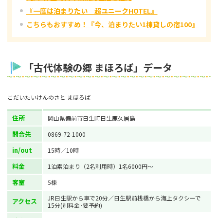
『一度は泊まりたい 超ユニークHOTEL』
こちらもおすすめ！『今、泊まりたい1棟貸しの宿100』
「古代体験の郷 まほろば」データ
こだいたいけんのさと まほろば
住所
岡山県備前市日生町日生鹿久居島
問合先
0869-72-1000
in/out
15時／10時
料金
1泊素泊まり（2名利用時）1名6000円〜
客室
5棟
JR日生駅から車で20分／日生駅前桟橋から海上タクシーで
アクセス
15分(別料金･要予約)