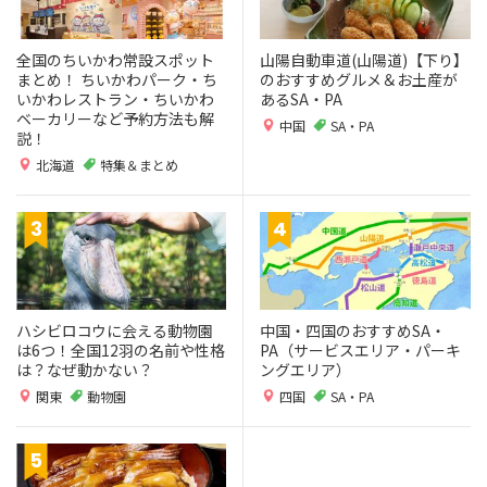
全国のちいかわ常設スポット
山陽自動車道(山陽道)【下り】
まとめ！ ちいかわパーク・ち
のおすすめグルメ＆お土産が
いかわレストラン・ちいかわ
あるSA・PA
ベーカリーなど予約方法も解
中国
SA・PA
説！
北海道
特集＆まとめ
ハシビロコウに会える動物園
中国・四国のおすすめSA・
は6つ！全国12羽の名前や性格
PA（サービスエリア・パーキ
は？なぜ動かない？
ングエリア）
関東
動物園
四国
SA・PA