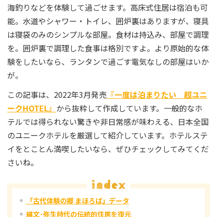
海釣りなどを体験して過ごせます。高床式住居は宿泊も可
能。水道やシャワー・トイレ、囲炉裏はありますが、寝具
は寝袋のみのシンプルな部屋。食材は持込み、部屋で調理
を。囲炉裏で調理した食事は格別ですよ。より原始的な体
験をしたいなら、ランタンで過ごす電気なしの部屋はいか
が。
この記事は、2022年3月発売
『一度は泊まりたい 超ユニ
ークHOTEL』
から抜粋して作成しています。一般的なホ
テルでは得られない驚きや非日常感が味わえる、日本全国
のユニークホテルを厳選して紹介しています。ホテルステ
イをとことん満喫したいなら、ぜひチェックしてみてくだ
さいね。
「古代体験の郷 まほろば」データ
縄文･弥生時代の伝統的住居を復元