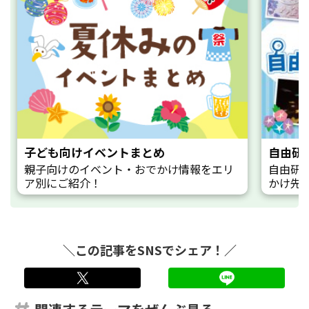
子ども向けイベントまとめ
自由研
親子向けのイベント・おでかけ情報をエリ
自由研
ア別にご紹介！
かけ先
＼この記事をSNSでシェア！／
twitter
LINE