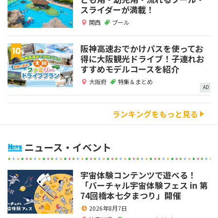
スライダーが満載！
関西
プール
阪神高速おでかけパスを使ってお
得に大阪観光ドライブ！子連れお
すすめモデルコースを紹介
大阪府
特集＆まとめ
AD
ランキングをもっと見る
ニュース・イベント
宇宙体験コンテンツで遊べる！
「バーチャル宇宙体験フェス in 第
74回橋本七夕まつり」開催
2026年8月7日