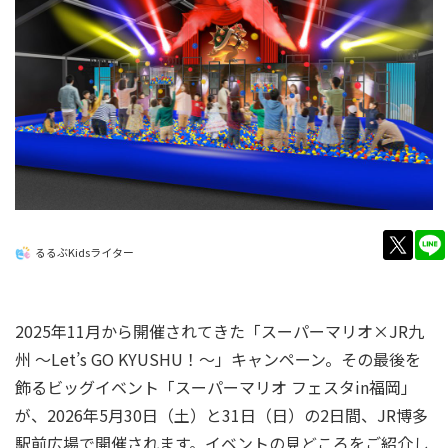
twitt
るるぶKidsライター
2025年11月から開催されてきた「スーパーマリオ×JR九
州 ～Let’s GO KYUSHU！～」キャンペーン。その最後を
飾るビッグイベント「スーパーマリオ フェスタin福岡」
が、2026年5月30日（土）と31日（日）の2日間、JR博多
駅前広場で開催されます。イベントの見どころをご紹介し