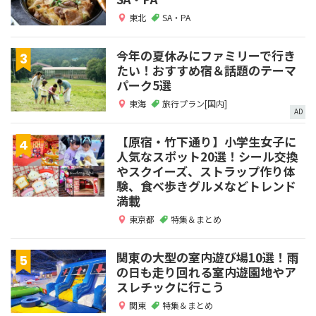
東北
SA・PA
今年の夏休みにファミリーで行き
たい！おすすめ宿＆話題のテーマ
パーク5選
東海
旅行プラン[国内]
AD
【原宿・竹下通り】小学生女子に
人気なスポット20選！シール交換
やスクイーズ、ストラップ作り体
験、食べ歩きグルメなどトレンド
満載
東京都
特集＆まとめ
関東の大型の室内遊び場10選！雨
の日も走り回れる室内遊園地やア
スレチックに行こう
関東
特集＆まとめ