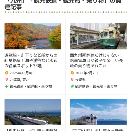
「九州」「観光鉄道・観光船・乗り物」の関
連記事
遊覧船・舟下りなど船からの
西九州新幹線だけじゃない！
紅葉絶景！湖や渓谷など水辺
路面電車ほか親子で楽しい長
の紅葉スポット33選
崎の乗り物あれこれ
2025年10月8日
2023年2月2日
北海道
,
東北
長崎県
観光鉄道・観光船・乗り物
観光鉄道・観光船・乗り物
【乗車体験レポ】西九州新幹
【乗車体験レポ】西九州新幹