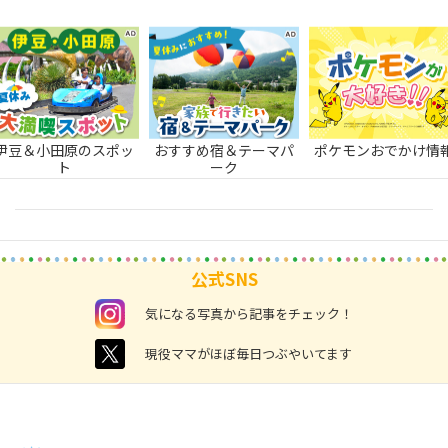
伊豆＆小田原のスポッ
おすすめ宿＆テーマパ
ポケモンおでかけ情
ト
ーク
公式SNS
instagram
気になる写真から記事をチェック！
twitter
現役ママがほぼ毎日つぶやいてます