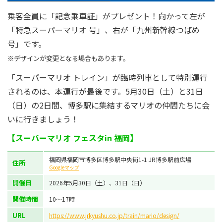
乗客全員に「記念乗車証」がプレゼント！向かって左が
「特急スーパーマリオ 号」、右が「九州新幹線つばめ
号」です。
※デザインが変更となる場合もあります。
「スーパーマリオ トレイン」が臨時列車として特別運行
されるのは、本運行が最後です。5月30日（土）と31日
（日）の2日間、博多駅に集結するマリオの仲間たちに会
いに行きましょう！
【スーパーマリオ フェスタin 福岡】
福岡県福岡市博多区博多駅中央街1-1 JR博多駅前広場
住所
Googleマップ
開催日
2026年5月30日（土）、31日（日）
開催時間
10～17時
URL
https://www.jrkyushu.co.jp/train/mario/design/