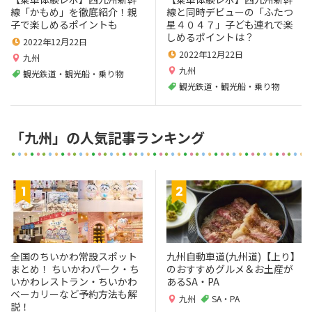
線「かもめ」を徹底紹介！親
線と同時デビューの「ふたつ
子で楽しめるポイントも
星４０４７」子ども連れで楽
しめるポイントは？
2022年12月22日
2022年12月22日
九州
九州
観光鉄道・観光船・乗り物
観光鉄道・観光船・乗り物
「九州」の人気記事ランキング
全国のちいかわ常設スポット
九州自動車道(九州道)【上り】
まとめ！ ちいかわパーク・ち
のおすすめグルメ＆お土産が
いかわレストラン・ちいかわ
あるSA・PA
ベーカリーなど予約方法も解
九州
SA・PA
説！