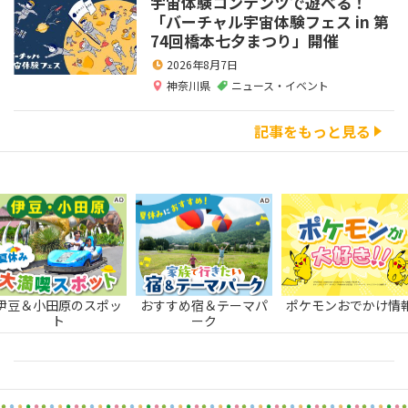
宇宙体験コンテンツで遊べる！
「バーチャル宇宙体験フェス in 第
74回橋本七夕まつり」開催
2026年8月7日
神奈川県
ニュース・イベント
記事をもっと見る
伊豆＆小田原のスポッ
おすすめ宿＆テーマパ
ポケモンおでかけ情
ト
ーク