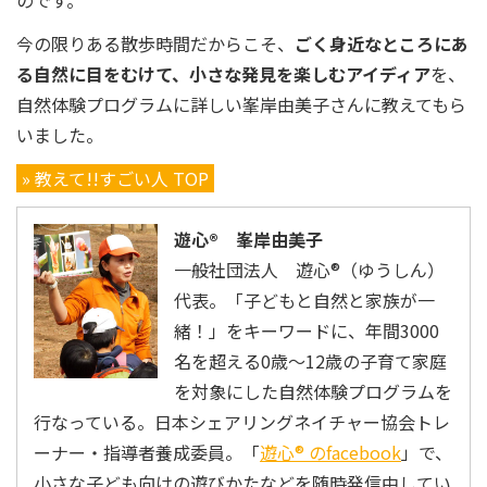
のです。
今の限りある散歩時間だからこそ、
ごく身近なところにあ
る自然に目をむけて、小さな発見を楽しむアイディア
を、
自然体験プログラムに詳しい峯岸由美子さんに教えてもら
いました。
» 教えて!!すごい人 TOP
遊心® 峯岸由美子
一般社団法人 遊心®（ゆうしん）
代表。「子どもと自然と家族が一
緒！」をキーワードに、年間3000
名を超える0歳～12歳の子育て家庭
を対象にした自然体験プログラムを
行なっている。日本シェアリングネイチャー協会トレ
ーナー・指導者養成委員。「
遊心® のfacebook
」で、
小さな子ども向けの遊びかたなどを随時発信中してい