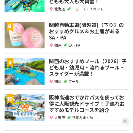
どもも大人も大興奮！
北海道
ニュース・イベント
関越自動車道(関越道)【下り】の
おすすめグルメ＆お土産がある
SA・PA
関東
SA・PA
関西のおすすめプール（2026）子
ども用・幼児用・流れるプール・
スライダーが満載！
関西
プール
阪神高速おでかけパスを使ってお
得に大阪観光ドライブ！子連れお
すすめモデルコースを紹介
大阪府
特集＆まとめ
AD