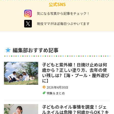
公式SNS
instagram
気になる写真から記事をチェック！
twitter
現役ママがほぼ毎日つぶやいてます
編集部おすすめ記事
子どもと紫外線！日焼け止めは何
歳から？正しい塗り方、去年の使
い残しは?【海・プール・屋外遊び
に】
2026年4月30日
特集＆まとめ
子どものネイル事情を調査！ジェ
ルネイルは危険？何歳からOK？キ