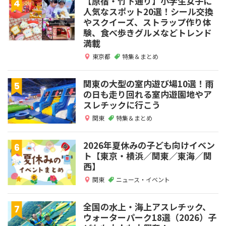
【原宿・竹下通り】小学生女子に
人気なスポット20選！シール交換
やスクイーズ、ストラップ作り体
験、食べ歩きグルメなどトレンド
満載
東京都
特集＆まとめ
関東の大型の室内遊び場10選！雨
の日も走り回れる室内遊園地やア
スレチックに行こう
関東
特集＆まとめ
2026年夏休みの子ども向けイベン
ト【東京・横浜／関東／東海／関
西】
関東
ニュース・イベント
全国の水上・海上アスレチック、
ウォーターパーク18選（2026）子