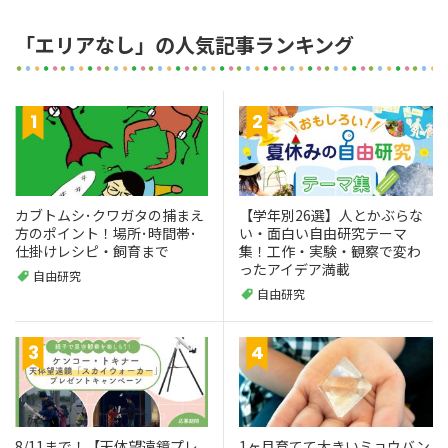
「エリアなし」の人気記事ランキング
カブトムシ･クワガタの捕まえ
【学年別26選】人とかぶらな
方のポイント！場所･時間帯･
い・面白い自由研究テーマ
仕掛けレシピ・飼育まで
集！工作・実験・観察で変わ
ったアイデア満載
自由研究
自由研究
8/11まで！【天体望遠鏡プレ
1ヶ月育てて大きいミョウバン