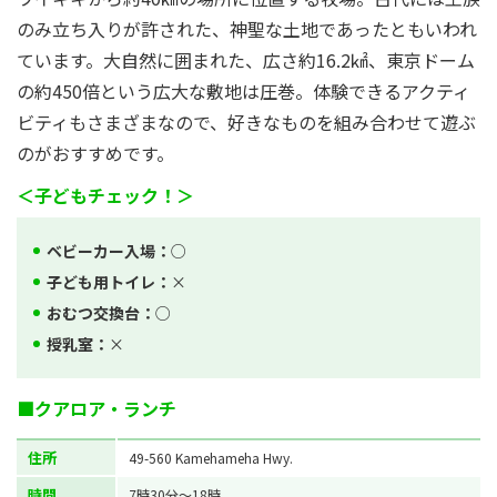
のみ立ち入りが許された、神聖な土地であったともいわれ
ています。大自然に囲まれた、広さ約16.2㎢、東京ドーム
の約450倍という広大な敷地は圧巻。体験できるアクティ
ビティもさまざまなので、好きなものを組み合わせて遊ぶ
のがおすすめです。
＜子どもチェック！＞
ベビーカー入場：
○
子ども用トイレ：
×
おむつ交換台：
○
授乳室：
×
■クアロア・ランチ
住所
49-560 Kamehameha Hwy.
時間
7時30分～18時