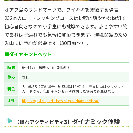
オアフ島のランドマークで、ワイキキを象徴する標高
232mの山。トレッキングコースは比較的穏やかな傾斜で
初心者向きなので小学生にも挑戦できます。歩きやすい靴
であれば子連れでも気軽に登頂できます。環境保護のため
入山には予約が必要です（30日前〜）。
■ダイヤモンドヘッド
時間
6～16時（最終入山可能時刻）
休み
なし
入山料$5（車の場合、駐車場は1台$10） ※支払いはクレジット
料金
カードのみ、無断キャンセルや遅刻した場合の返金はなし
URL
https://gostateparks.hawaii.gov/diamondhead
ダイナミック体験
【憧れアクティビティ3】