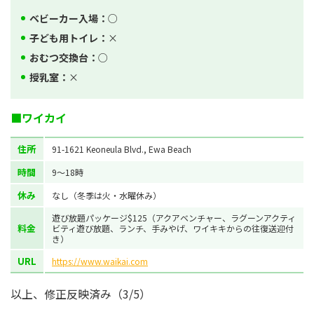
ベビーカー入場：
○
子ども用トイレ：
×
おむつ交換台：
○
授乳室：
×
■ワイカイ
住所
91-1621 Keoneula Blvd., Ewa Beach
時間
9～18時
休み
なし（冬季は火・水曜休み）
遊び放題パッケージ$125（アクアベンチャー、ラグーンアクティ
料金
ビティ遊び放題、ランチ、手みやげ、ワイキキからの往復送迎付
き）
URL
https://www.waikai.com
以上、修正反映済み（3/5）