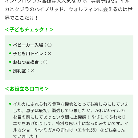
ィン･プログラム各種は大人気なので、事前予約を。イル
カとクジラのハイブリッド、ウォルフィンに会えるのは世
界でここだけ！
＜子どもチェック！＞
ベビーカー入場：
○
子ども用トイレ：
×
おむつ交換台：
○
授乳室：
×
＜お役立ち口コミ＞
イルカにふれられる貴重な機会ととっても楽しみにしていま
した。息子は最初、緊張していましたが、かわいいイルカ
を目の前にしてあっという間に上機嫌！ やさしくふれたり
エサをあげたりして、特別な思い出になったみたいです。イ
ルカショーやウミガメの餌付け（エサ代$5）なども楽しん
でいました！