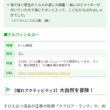
海で泳ぐ野生のイルカの姿に大興奮！ 船にはスライダーが
付いていたので海にドボンと入って、こどもたちは大はしゃ
ぎでした。
（えりさん/こども11歳、3歳）
■ドルフィン＆ユー
時間
6～13時頃
休み
なし
＄189、2～11歳＄146（シュノーケル用具のレンタル、ラン
料金
チ、飲み物含む） ※2歳未満は参加不可
URL
https://www.dolphinsandyou.com/ja/
大自然を冒険！
【憧れアクティビティ2】
そびえ立つ渓谷が圧巻の牧場「クアロア・ランチ」や、約