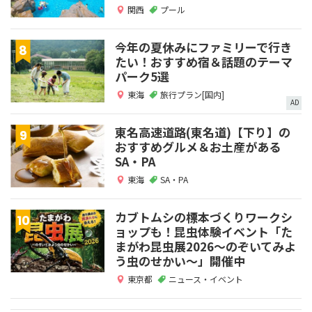
関西
プール
今年の夏休みにファミリーで行き
たい！おすすめ宿＆話題のテーマ
パーク5選
東海
旅行プラン[国内]
AD
東名高速道路(東名道)【下り】の
おすすめグルメ＆お土産がある
SA・PA
東海
SA・PA
カブトムシの標本づくりワークシ
ョップも！昆虫体験イベント「た
まがわ昆虫展2026～のぞいてみよ
う虫のせかい～」開催中
東京都
ニュース・イベント