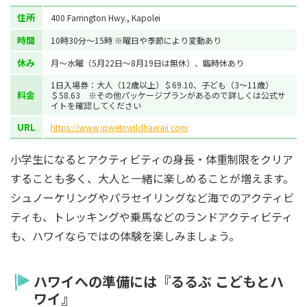
住所
400 Farrington Hwy., Kapolei
時間
10時30分～15時 ※曜日や季節により変動あり
休み
月〜水曜（5月22日～8月19日は無休）、臨時休あり
1日入場券：大人（12歳以上）＄69.10、子ども（3～11歳）
料金
＄58.63 ※その他パッケージプランがあるので詳しくは公式サ
イトを確認してください
URL
https://www.jpwetnwildhawaii.com
小学生になるとアクティビティの身長・体重制限をクリア
することも多く、大人と一緒に楽しめることが増えます。
シュノーケリングやパラセイリングなど海でのアクティビ
ティも、トレッキングや乗馬などのランドアクティビティ
も、ハワイならではの体験を楽しみましょう。
ハワイへの準備には『るるぶ こどもとハ
ワイ』