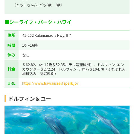
（ともこさん/こども8歳、3歳）
■シーライフ・パーク・ハワイ
住所
41-202 Kalanianaole Hwy.♯7
時間
10～16時
休み
なし
＄62.82、4～12歳＄52.35ホテル送迎料別）、ドルフィン･エン
料金
カウンター＄272.24、ドルフィン･アロハ＄104.70（それぞれ入
場料込み、送迎料別）
URL
https://www.hawaiisealifepark.jp/
ドルフィン＆ユー