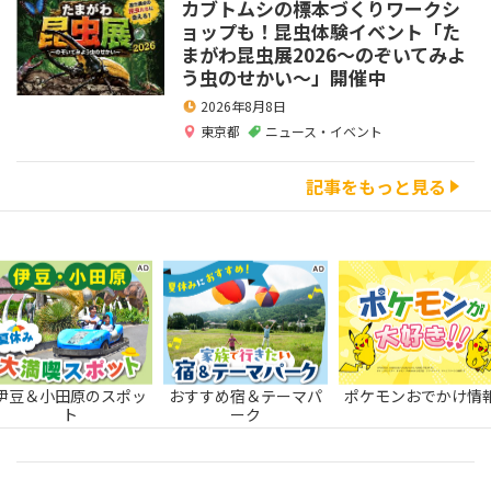
カブトムシの標本づくりワークシ
ョップも！昆虫体験イベント「た
まがわ昆虫展2026～のぞいてみよ
う虫のせかい～」開催中
2026年8月8日
東京都
ニュース・イベント
記事をもっと見る
伊豆＆小田原のスポッ
おすすめ宿＆テーマパ
ポケモンおでかけ情
ト
ーク