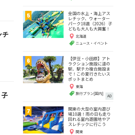
全国の水上・海上アス
レチック、ウォーター
パーク18選（2026）子
どもも大人も大興奮！
ンチ
北海道
ニュース・イベント
【伊豆・小田原】アト
ラクション施設に道の
駅、駅チカ複合施設ま
で！この夏行きたいス
ポットまとめ
東海
、子
旅行プラン[国内]
AD
関東の大型の室内遊び
場10選！雨の日も走り
回れる室内遊園地やア
スレチックに行こう
関東