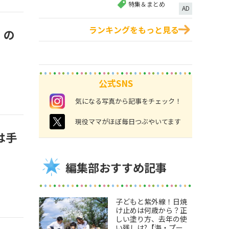
特集＆まとめ
AD
ランキングをもっと見る
」の
公式SNS
instagram
気になる写真から記事をチェック！
twitter
現役ママがほぼ毎日つぶやいてます
は手
編集部おすすめ記事
子どもと紫外線！日焼
け止めは何歳から？正
しい塗り方、去年の使
い残しは?【海・プー