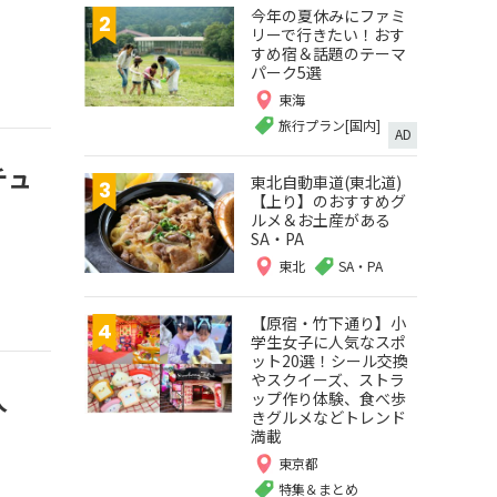
今年の夏休みにファミ
リーで行きたい！おす
すめ宿＆話題のテーマ
パーク5選
東海
旅行プラン[国内]
AD
チュ
東北自動車道(東北道)
【上り】のおすすめグ
ルメ＆お土産がある
SA・PA
東北
SA・PA
【原宿・竹下通り】小
学生女子に人気なスポ
ット20選！シール交換
やスクイーズ、ストラ
人
ップ作り体験、食べ歩
きグルメなどトレンド
満載
東京都
特集＆まとめ