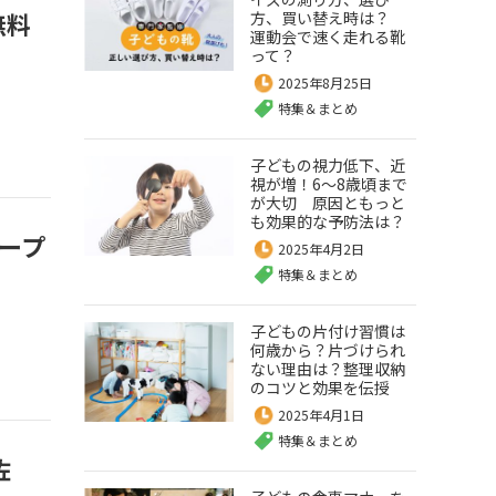
無料
方、買い替え時は？
運動会で速く走れる靴
って？
2025年8月25日
特集＆まとめ
子どもの視力低下、近
視が増！6～8歳頃まで
が大切 原因ともっと
も効果的な予防法は？
ープ
2025年4月2日
特集＆まとめ
子どもの片付け習慣は
何歳から？片づけられ
ない理由は？整理収納
のコツと効果を伝授
2025年4月1日
特集＆まとめ
佐