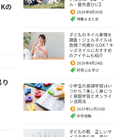
ル・屋外遊びに】
Kの
2026年4月30日
特集＆まとめ
子どものネイル事情を
調査！ジェルネイルは
危険？何歳からOK？キ
ッズネイルにおすすめ
のアイテムも紹介
2026年4月24日
好奇心＆学び
吊り
小学生の英語学習はい
つから？楽しく身につ
く家庭学習とオンライ
ン活用法
2025年11月10日
中学受験
子どもの靴 正しいサ
イズの測り方、選び