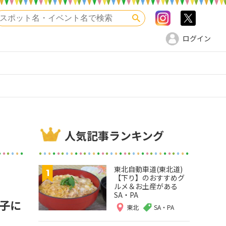
Instagram
>twitte
検索
ログイン
人気記事ランキング
東北自動車道(東北道)
【下り】のおすすめグ
ルメ＆お土産がある
SA・PA
子に
東北
SA・PA