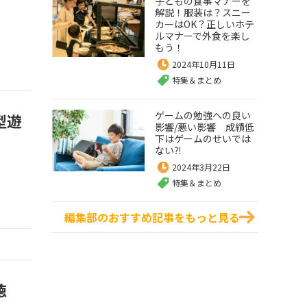
子どもの食事マナーを
解説！服装は？スニー
カーはOK？正しいホテ
ルマナーで外食を楽し
もう！
2024年10月11日
特集＆まとめ
ゲームの勉強への良い
型遊
影響/悪い影響 成績低
下はゲームのせいでは
ない⁈
2024年3月22日
特集＆まとめ
編集部のおすすめ記事をもっと見る
徳