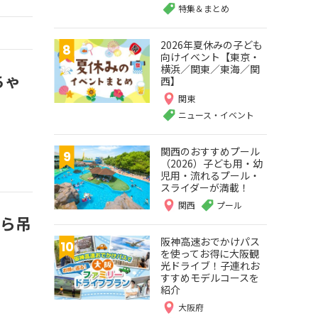
特集＆まとめ
2026年夏休みの子ども
向けイベント【東京・
横浜／関東／東海／関
ちゃ
西】
関東
ニュース・イベント
関西のおすすめプール
（2026）子ども用・幼
児用・流れるプール・
スライダーが満載！
関西
プール
から吊
阪神高速おでかけパス
を使ってお得に大阪観
光ドライブ！子連れお
すすめモデルコースを
紹介
大阪府