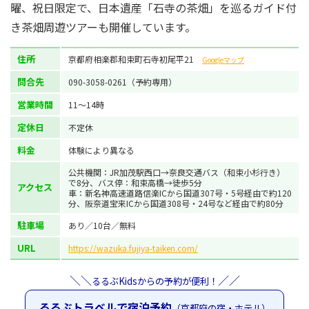
曜、祝日限定で、日本遺産「石寺の茶畑」を巡るガイド付
き茶畑周遊ツアーも開催しています。
住所
京都府相楽郡和束町石寺初尾平21
Googleマップ
問合先
090-3058-0261（予約専用）
営業時間
11～14時
定休日
不定休
料金
体験により異なる
公共機関：JR加茂駅西口→奈良交通バス（和束小杉行き）
で8分、バス停：和束高橋→徒歩5分
アクセス
車：新名神高速道路信楽ICから国道307号・5号経由で約120
分、阪奈道宝来ICから国道308号・24号など経由で約80分
駐車場
あり／10台／無料
URL
https://wazuka.fujiya-taiken.com/
＼＼
／／
るるぶKidsからの予約が便利！
るるぶトラベルで宿泊予約
（京都府の宿・ホテル）