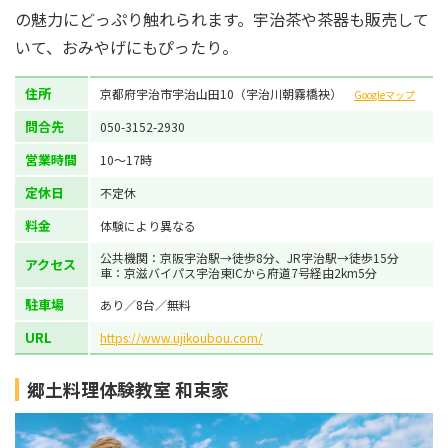
の魅力にどっぷり触れられます。宇治茶や茶器も販売して
いて、おみやげにもぴったり。
住所
京都府宇治市宇治山田10（宇治川朝霧橋袂）
Googleマップ
問合先
050-3152-2930
営業時間
10～17時
定休日
不定休
料金
体験により異なる
公共機関：京阪宇治駅→徒歩8分、JR宇治駅→徒歩15分
アクセス
車：京滋バイパス宇治東ICから府道7号経由2km5分
駐車場
あり／8台／無料
URL
https://www.ujikoubou.com/
郷土料理体験教室 和束家