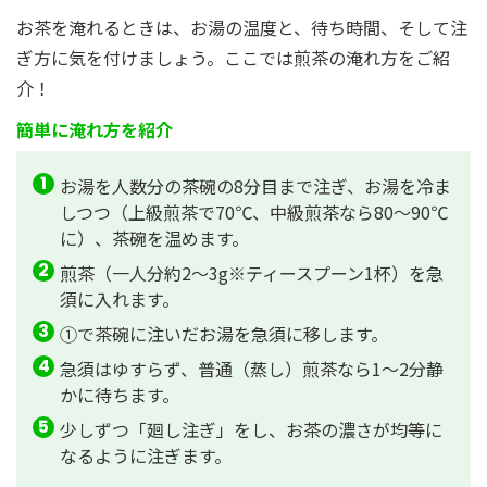
お茶を淹れるときは、お湯の温度と、待ち時間、そして注
ぎ方に気を付けましょう。ここでは煎茶の淹れ方をご紹
介！
簡単に淹れ方を紹介
お湯を人数分の茶碗の8分目まで注ぎ、お湯を冷ま
しつつ（上級煎茶で70℃、中級煎茶なら80〜90℃
に）、茶碗を温めます。
煎茶（一人分約2～3g※ティースプーン1杯）を急
須に入れます。
①で茶碗に注いだお湯を急須に移します。
急須はゆすらず、普通（蒸し）煎茶なら1～2分静
かに待ちます。
少しずつ「廻し注ぎ」をし、お茶の濃さが均等に
なるように注ぎます。