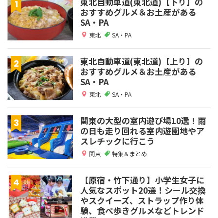
東北自動車道(東北道)【下り】の
おすすめグルメ＆お土産がある
SA・PA
東北
SA・PA
東北自動車道(東北道)【上り】の
おすすめグルメ＆お土産がある
SA・PA
東北
SA・PA
関東の大型の室内遊び場10選！雨
の日も走り回れる室内遊園地やア
スレチックに行こう
関東
特集＆まとめ
【原宿・竹下通り】小学生女子に
人気なスポット20選！シール交換
やスクイーズ、ストラップ作り体
験、食べ歩きグルメなどトレンド