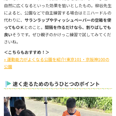
自然に広くなるといった効果を狙いとしたもの。柳谷先生
によると、公園などで自主練習する場合はミニハードルの
代わりに、
サランラップやティッシュペーパーの空箱を使
ってもＯＫ
とのこと。
間隔を作るだけなら、割りばしでも
良い
そうです。ぜひ親子のかけっこ練習で試してみてくだ
さいね。
＜こちらもおすすめ！＞
» 運動能力がよくなる公園を紹介!東京101・京阪神100の
公園
速く走るためのもうひとつのポイント