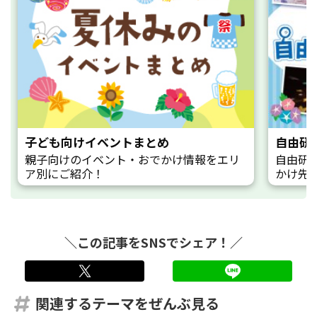
子ども向けイベントまとめ
自由研
親子向けのイベント・おでかけ情報をエリ
自由研
ア別にご紹介！
かけ先
＼この記事をSNSでシェア！／
twitter
LINE
関連するテーマをぜんぶ見る