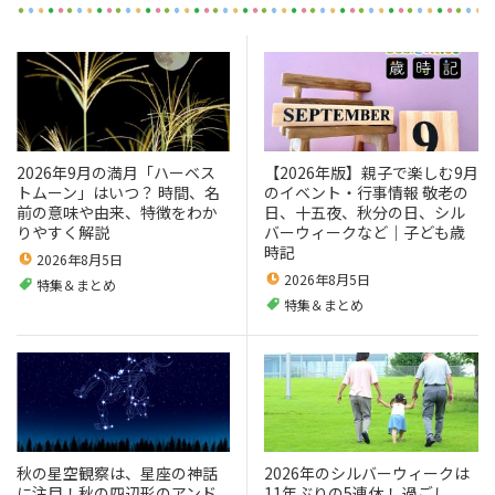
2026年9月の満月「ハーベス
【2026年版】親子で楽しむ9月
トムーン」はいつ？ 時間、名
のイベント・行事情報 敬老の
前の意味や由来、特徴をわか
日、十五夜、秋分の日、シル
りやすく解説
バーウィークなど｜子ども歳
時記
2026年8月5日
2026年8月5日
特集＆まとめ
特集＆まとめ
秋の星空観察は、星座の神話
2026年のシルバーウィークは
に注目！秋の四辺形のアンド
11年ぶりの5連休！ 過ごし