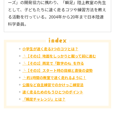
ーズ」の開発協力に携わり、「瞬足」陸上教室の先生
として、子どもたちに速く走るコツや練習方法を教え
る活動を行っている。2004年から20年まで日本陸連
科学委員。
小学生が速く走る3つのコツとは？
└【その1】地面をしっかりと蹴って前に進む
└【その2】両足で「数字の4」を作る
└【その3】スタート時の目線と直後の姿勢
└ 約1時間の教室で速く走れるように！
公園など自主練習でのかけっこ練習法
速く走るためのもうひとつのポイント
「瞬足チャレンジ」とは？