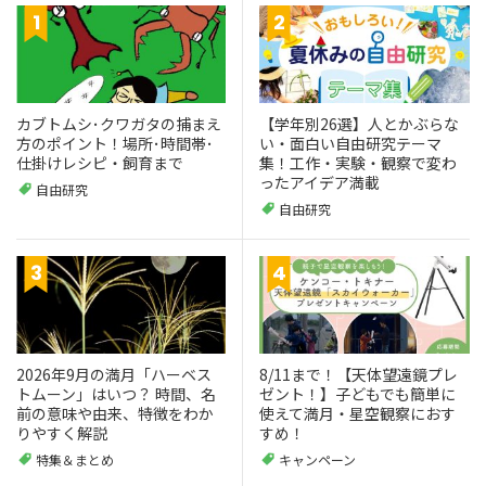
カブトムシ･クワガタの捕まえ
【学年別26選】人とかぶらな
方のポイント！場所･時間帯･
い・面白い自由研究テーマ
仕掛けレシピ・飼育まで
集！工作・実験・観察で変わ
ったアイデア満載
自由研究
自由研究
2026年9月の満月「ハーベス
8/11まで！【天体望遠鏡プレ
トムーン」はいつ？ 時間、名
ゼント！】子どもでも簡単に
前の意味や由来、特徴をわか
使えて満月・星空観察におす
りやすく解説
すめ！
特集＆まとめ
キャンペーン