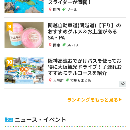
スライダーが満載！
関西
プール
関越自動車道(関越道)【下り】の
おすすめグルメ＆お土産がある
SA・PA
関東
SA・PA
阪神高速おでかけパスを使ってお
得に大阪観光ドライブ！子連れお
すすめモデルコースを紹介
大阪府
特集＆まとめ
AD
ランキングをもっと見る
ニュース・イベント