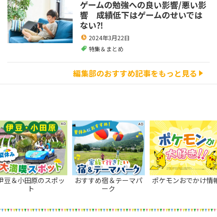
ゲームの勉強への良い影響/悪い影
響 成績低下はゲームのせいでは
ない⁈
2024年3月22日
特集＆まとめ
編集部のおすすめ記事をもっと見る
伊豆＆小田原のスポッ
おすすめ宿＆テーマパ
ポケモンおでかけ情
ト
ーク