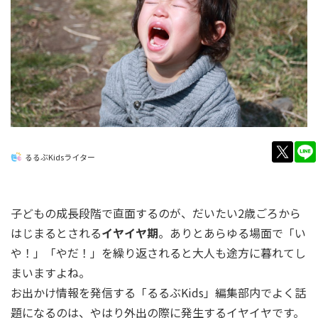
twitt
るるぶKidsライター
子どもの成長段階で直面するのが、だいたい2歳ごろから
はじまるとされる
イヤイヤ期
。ありとあらゆる場面で「い
や！」「やだ！」を繰り返されると大人も途方に暮れてし
まいますよね。
お出かけ情報を発信する「るるぶKids」編集部内でよく話
題になるのは、やはり外出の際に発生するイヤイヤです。