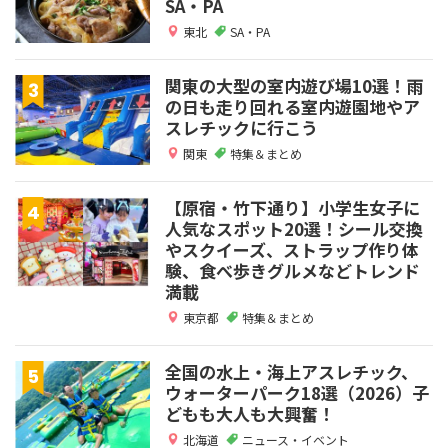
SA・PA
東北
SA・PA
関東の大型の室内遊び場10選！雨
の日も走り回れる室内遊園地やア
スレチックに行こう
関東
特集＆まとめ
【原宿・竹下通り】小学生女子に
人気なスポット20選！シール交換
やスクイーズ、ストラップ作り体
験、食べ歩きグルメなどトレンド
満載
東京都
特集＆まとめ
全国の水上・海上アスレチック、
ウォーターパーク18選（2026）子
どもも大人も大興奮！
北海道
ニュース・イベント