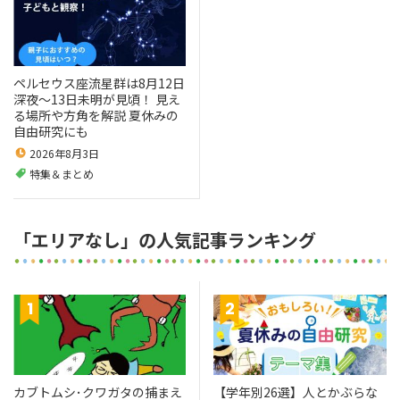
ペルセウス座流星群は8月12日
深夜～13日未明が見頃！ 見え
る場所や方角を解説 夏休みの
自由研究にも
2026年8月3日
特集＆まとめ
「エリアなし」の人気記事ランキング
カブトムシ･クワガタの捕まえ
【学年別26選】人とかぶらな