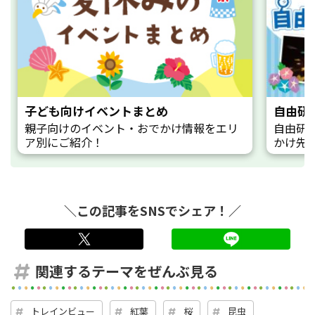
子ども向けイベントまとめ
自由研
親子向けのイベント・おでかけ情報をエリ
自由研
ア別にご紹介！
かけ先
＼この記事をSNSでシェア！／
twitter
LINE
関連するテーマをぜんぶ見る
トレインビュー
紅葉
桜
昆虫