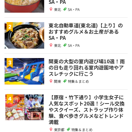
SA・PA
東北
SA・PA
東北自動車道(東北道)【上り】の
おすすめグルメ＆お土産がある
SA・PA
東北
SA・PA
関東の大型の室内遊び場10選！雨
の日も走り回れる室内遊園地やア
スレチックに行こう
関東
特集＆まとめ
【原宿・竹下通り】小学生女子に
人気なスポット20選！シール交換
やスクイーズ、ストラップ作り体
験、食べ歩きグルメなどトレンド
満載
東京都
特集＆まとめ