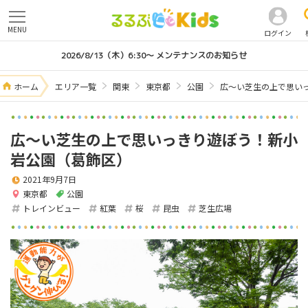
MENU
ログイン
2026/8/13（木）6:30～ メンテナンスのお知らせ
ホーム
エリア一覧
関東
東京都
公園
広〜い芝生の上で思い
広〜い芝生の上で思いっきり遊ぼう！新小
岩公園（葛飾区）
2021年9月7日
東京都
公園
トレインビュー
紅葉
桜
昆虫
芝生広場