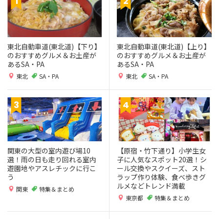
東北自動車道(東北道)【下り】
東北自動車道(東北道)【上り】
のおすすめグルメ＆お土産が
のおすすめグルメ＆お土産が
あるSA・PA
あるSA・PA
東北
SA・PA
東北
SA・PA
関東の大型の室内遊び場10
【原宿・竹下通り】小学生女
選！雨の日も走り回れる室内
子に人気なスポット20選！シ
遊園地やアスレチックに行こ
ール交換やスクイーズ、スト
う
ラップ作り体験、食べ歩きグ
ルメなどトレンド満載
関東
特集＆まとめ
東京都
特集＆まとめ