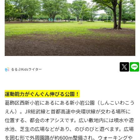
twitt
るるぶKidsライター
運動能力がぐんぐん伸びる公園！
葛飾区西新小岩にあるにある新小岩公園（しんこいわこう
えん）。JR総武線と首都高速中央環状線が交わる場所に
位置する、都会のオアシスです。広い敷地内には噴水や遊
水池、芝生の広場などがあり、のびのびと遊べます。広場
を囲む形で外周園路が約600m整備され、ウォーキングや