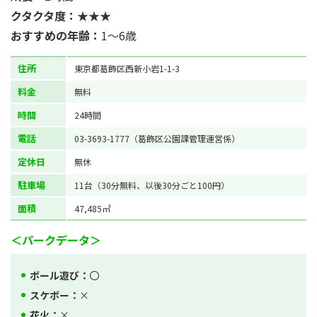
クタクタ度：
★★★
おすすめの年齢：
1～6歳
住所
東京都葛飾区西新小岩1-1-3
料金
無料
時間
24時間
電話
03-3693-1777（葛飾区公園課管理運営係）
定休日
無休
駐車場
11台（30分無料、以後30分ごと100円）
面積
47,485㎡
＜パークデータ＞
ボール遊び：
〇
スケボー：
×
花火：
×