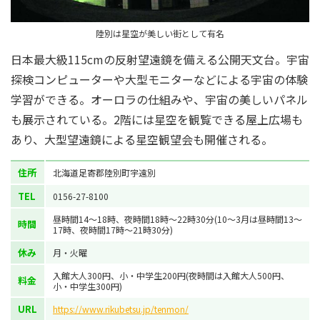
陸別は星空が美しい街として有名
日本最大級115cmの反射望遠鏡を備える公開天文台。宇宙
探検コンピューターや大型モニターなどによる宇宙の体験
学習ができる。オーロラの仕組みや、宇宙の美しいパネル
も展示されている。2階には星空を観覧できる屋上広場も
あり、大型望遠鏡による星空観望会も開催される。
住所
北海道足寄郡陸別町宇遠別
TEL
0156-27-8100
昼時間14～18時、夜時間18時～22時30分(10～3月は昼時間13～
時間
17時、夜時間17時～21時30分)
休み
月・火曜
入館大人300円、小・中学生200円(夜時間は入館大人500円、
料金
小・中学生300円)
URL
https://www.rikubetsu.jp/tenmon/