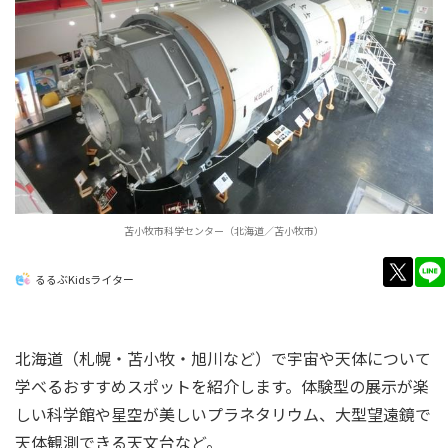
苫小牧市科学センター（北海道／苫小牧市）
twitt
るるぶKidsライター
北海道（札幌・苫小牧・旭川など）で宇宙や天体について
学べるおすすめスポットを紹介します。体験型の展示が楽
しい科学館や星空が美しいプラネタリウム、大型望遠鏡で
天体観測できる天文台など。