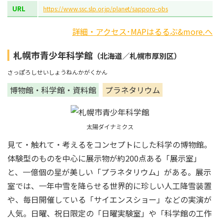
URL
https://www.ssc.slp.or.jp/planet/sapporo-obs
詳細・アクセス･MAPはるるぶ&more.へ
札幌市青少年科学館
（北海道／札幌市厚別区）
さっぽろしせいしょうねんかがくかん
博物館・科学館・資料館
プラネタリウム
太陽ダイナミクス
見て・触れて・考えるをコンセプトにした科学の博物館。
体験型のものを中心に展示物が約200点ある「展示室」
と、一億個の星が美しい「プラネタリウム」がある。展示
室では、一年中雪を降らせる世界的に珍しい人工降雪装置
や、毎日開催している「サイエンスショー」などの実演が
人気。日曜、祝日限定の「日曜実験室」や「科学館の工作