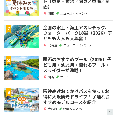
ト【東京・横浜／関東／東海／関
西】
関東
ニュース・イベント
全国の水上・海上アスレチック、
ウォーターパーク18選（2026）子
どもも大人も大興奮！
北海道
ニュース・イベント
関西のおすすめプール（2026）子
ども用・幼児用・流れるプール・
スライダーが満載！
関西
プール
阪神高速おでかけパスを使ってお
得に大阪観光ドライブ！子連れお
すすめモデルコースを紹介
大阪府
特集＆まとめ
AD