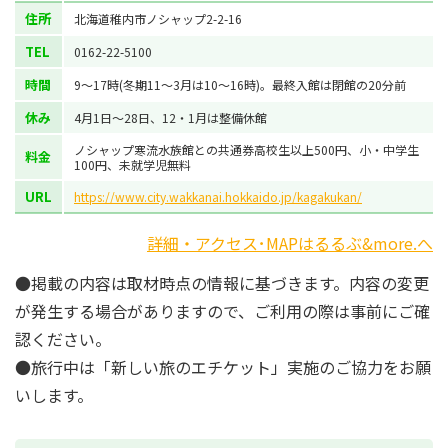
住所
北海道稚内市ノシャップ2-2-16
TEL
0162-22-5100
時間
9～17時(冬期11～3月は10～16時)。最終入館は閉館の20分前
休み
4月1日～28日、12・1月は整備休館
ノシャップ寒流水族館との共通券高校生以上500円、小・中学生
料金
100円、未就学児無料
URL
https://www.city.wakkanai.hokkaido.jp/kagakukan/
詳細・アクセス･MAPはるるぶ&more.へ
●掲載の内容は取材時点の情報に基づきます。内容の変更
が発生する場合がありますので、ご利用の際は事前にご確
認ください。
●旅行中は「新しい旅のエチケット」実施のご協力をお願
いします。