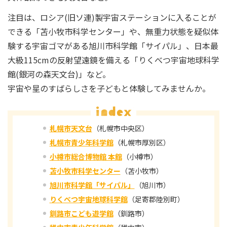
注目は、ロシア(旧ソ連)製宇宙ステーションに入ることが
できる「苫小牧市科学センター」や、無重力状態を疑似体
験する宇宙ゴマがある旭川市科学館「サイパル」、日本最
大級115cmの反射望遠鏡を備える「りくべつ宇宙地球科学
館(銀河の森天文台)」など。
宇宙や星のすばらしさを子どもと体験してみませんか。
札幌市天文台
（札幌市中央区）
札幌市青少年科学館
（札幌市厚別区）
小樽市総合博物館 本館
（小樽市）
苫小牧市科学センター
（苫小牧市）
旭川市科学館「サイパル」
（旭川市）
りくべつ宇宙地球科学館
（足寄郡陸別町）
釧路市こども遊学館
（釧路市）