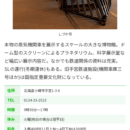
しづか号
本物の蒸気機関車を展示するスケールの大きな博物館。ド
ーム型のスクリーンによるプラネタリウム、科学展示室な
ど幅広い展示内容だ。なかでも鉄道関係の資料は充実。
SLの運行(冬期運休)もある。旧手宮鉄道施設(機関車庫三
号ほか)は国指定重要文化財になっている。
住所
北海道小樽市手宮1-3-6
TEL
0134-33-2523
時間
9時30分～17時
休み
火曜(祝日の場合は翌平日)
料金
入館400円(11月上旬～4月下旬は300円)