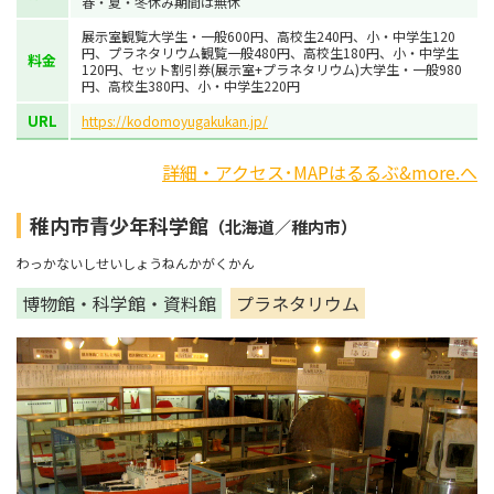
春・夏・冬休み期間は無休
展示室観覧大学生・一般600円、高校生240円、小・中学生120
円、プラネタリウム観覧一般480円、高校生180円、小・中学生
料金
120円、セット割引券(展示室+プラネタリウム)大学生・一般980
円、高校生380円、小・中学生220円
URL
https://kodomoyugakukan.jp/
詳細・アクセス･MAPはるるぶ&more.へ
稚内市青少年科学館
（北海道／稚内市）
わっかないしせいしょうねんかがくかん
博物館・科学館・資料館
プラネタリウム