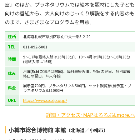
室」のほか、プラネタリウムでは絵本を題材にした子ども
向けの番組から、大人向けのじっくり解説をする内容のも
のまで、さまざまなプログラムを用意。
住所
北海道札幌市厚別区厚別中央一条5-2-20
TEL
011-892-5001
9～17時(最終入館は16時30分)、10～4月は9時30分～16時30分
時間
(最終入館は16時)
月曜(祝日の場合は開館)、毎月最終火曜、祝日の翌日、特別展最
休み
終日の翌日、年末年始
展示室700円、プラネタリウム500円。セット観覧券(展示室・プ
料金
ラネタリウム)は1000円
URL
https://www.ssc.slp.or.jp/
詳細・アクセス･MAPはるるぶ&more.へ
小樽市総合博物館 本館
（北海道／小樽市）