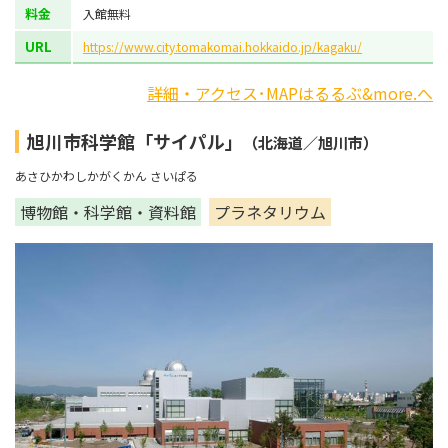
料金
入館無料
URL
https://www.city.tomakomai.hokkaido.jp/kagaku/
詳細・アクセス･MAPはるるぶ&more.へ
旭川市科学館「サイパル」
（北海道／旭川市）
あさひかわしかがくかん さいぱる
博物館・科学館・資料館
プラネタリウム