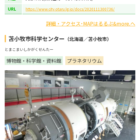
URL
https://www.city.otaru.lg.jp/docs/2020111300736/
詳細・アクセス･MAPはるるぶ&more.へ
苫小牧市科学センター
（北海道／苫小牧市）
とまこまいしかがくせんたー
博物館・科学館・資料館
プラネタリウム