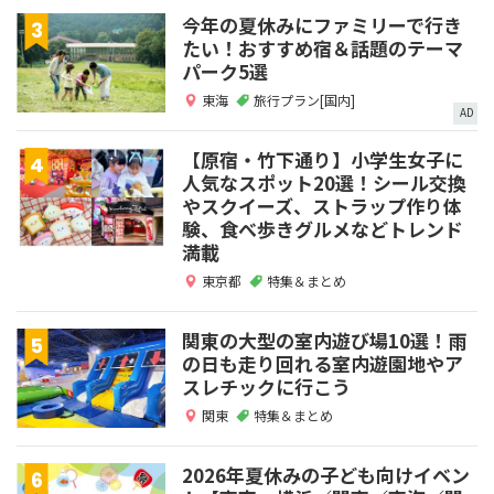
今年の夏休みにファミリーで行き
たい！おすすめ宿＆話題のテーマ
パーク5選
東海
旅行プラン[国内]
AD
【原宿・竹下通り】小学生女子に
人気なスポット20選！シール交換
やスクイーズ、ストラップ作り体
験、食べ歩きグルメなどトレンド
満載
東京都
特集＆まとめ
関東の大型の室内遊び場10選！雨
の日も走り回れる室内遊園地やア
スレチックに行こう
関東
特集＆まとめ
2026年夏休みの子ども向けイベン