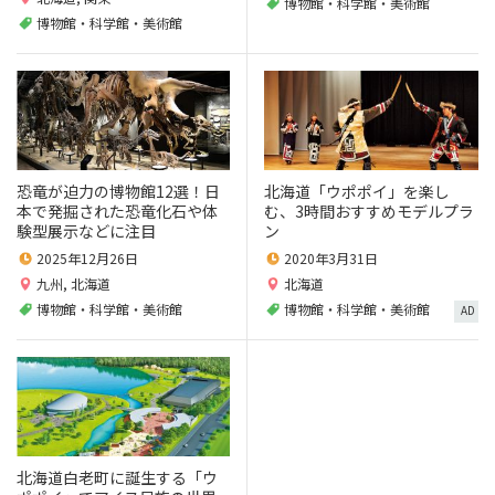
博物館・科学館・美術館
博物館・科学館・美術館
恐竜が迫力の博物館12選！日
北海道「ウポポイ」を楽し
本で発掘された恐竜化石や体
む、3時間おすすめモデルプラ
験型展示などに注目
ン
2025年12月26日
2020年3月31日
九州
,
北海道
北海道
博物館・科学館・美術館
博物館・科学館・美術館
AD
北海道白老町に誕生する「ウ