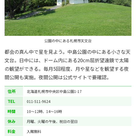
公園の中にある札幌市天文台
都会の真ん中で星を見よう。中島公園の中にある小さな天
文台。日中には、ドーム内にある20cm屈折望遠鏡で太陽
の観望ができる。毎月5回程度、月や星などを観望する夜
間公開も実施。夜間公開は公式サイトで要確認。
住所
北海道札幌市中央区中島公園1-17
TEL
011-511-9624
時間
10～12時、14～16時
休み
月曜、火曜の午後、祝日の翌日
料金
入館無料