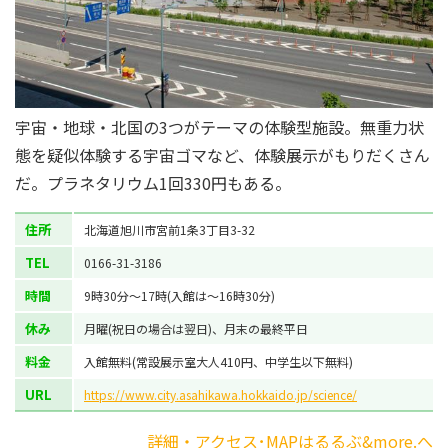
宇宙・地球・北国の3つがテーマの体験型施設。無重力状
態を疑似体験する宇宙ゴマなど、体験展示がもりだくさん
だ。プラネタリウム1回330円もある。
住所
北海道旭川市宮前1条3丁目3-32
TEL
0166-31-3186
時間
9時30分～17時(入館は～16時30分)
休み
月曜(祝日の場合は翌日)、月末の最終平日
料金
入館無料(常設展示室大人410円、中学生以下無料)
URL
https://www.city.asahikawa.hokkaido.jp/science/
詳細・アクセス･MAPはるるぶ&more.へ