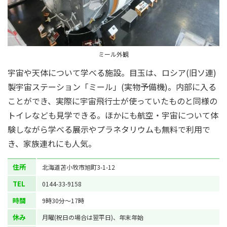
ミール外観
宇宙や天体について学べる施設。目玉は、ロシア(旧ソ連)
製宇宙ステーション「ミール」(実物予備機)。内部に入る
ことができ、実際に宇宙飛行士が使っていたものと同様の
トイレなども見学できる。ほかにも航空・宇宙について体
験しながら学べる展示やプラネタリウムも無料で利用で
き、家族連れにも人気。
住所
北海道苫小牧市旭町3-1-12
TEL
0144-33-9158
時間
9時30分～17時
休み
月曜(祝日の場合は翌平日)、年末年始