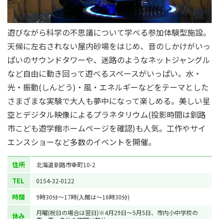
遊びながら科学の不思議について学べる参加体験型施設。
天候に左右されない屋内砂場をはじめ、音のしかけがいっ
ぱいのサウンドタワーや、迷路のようなネットジャングル
など自由に動き回って遊べるスペースがいっぱい。水・
光・振動(しんどう)・風・エネルギーなどをテーマとした
さまざまな実験で大人も夢中になって楽しめる。美しい星
空とデジタル映像によるプラネタリウム(投影時間は釧路
市こども遊学館ホームページを確認)も人気。工作やサイ
エンスショーなど多数のイベントを開催。
住所
北海道釧路市幸町10-2
TEL
0154-32-0122
時間
9時30分～17時(入館は～16時30分)
月曜(祝日の場合は翌日)※4月29日～5月5日、市内小中学校の
休み