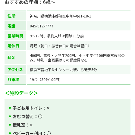
おすすめの年齢：
6歳～
住所
神奈川県横浜市都筑区中川中央1-18-1
電話
045-912-7777
営業時間
9～17時、最終入館は閉館30分前
定休日
月曜（祝日・振替休日の場合は翌日）
400円、高校・大学生200円、小・中学生100円※常設展の
料金
み。特別・企画展はその都度異なる
アクセス
横浜市営地下鉄センター北駅から徒歩5分
駐車場
19台（30分100円）
＜施設データ＞
子ども用トイレ：
✕
おむつ替え：
〇
授乳室：
✕
ベビーカー利用：
〇