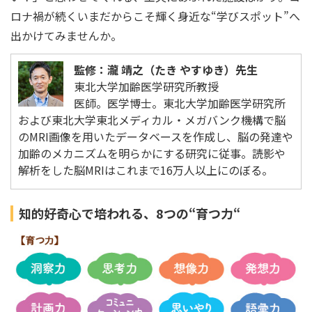
ロナ禍が続くいまだからこそ輝く身近な“学びスポット”へ
出かけてみませんか。
監修：瀧 靖之（たき やすゆき）先生
東北大学加齢医学研究所教授
医師。医学博士。東北大学加齢医学研究所
および東北大学東北メディカル・メガバンク機構で脳
のMRI画像を用いたデータベースを作成し、脳の発達や
加齢のメカニズムを明らかにする研究に従事。読影や
解析をした脳MRIはこれまで16万人以上にのぼる。
知的好奇心で培われる、8つの“育つ力“