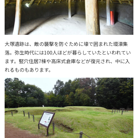
大塚遺跡は、敵の襲撃を防ぐために壕で囲まれた環濠集
落。弥生時代には100人ほどが暮らしていたといわれてい
ます。竪穴住居7棟や高床式倉庫などが復元され、中に入
れるものもあります。