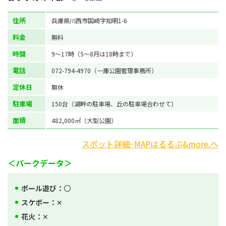
住所
兵庫県川西市国崎字知明1-6
料金
無料
時間
9～17時（5～8月は18時まで）
電話
072-794-4970（一庫公園管理事務所）
定休日
無休
駐車場
150台（湖畔の駐車場、丘の駐車場合わせて）
面積
482,000㎡（大型公園）
スポット詳細･MAPはるるぶ&more.へ
＜パークデータ＞
ボール遊び：
〇
スケボー：
✕
花火：
✕