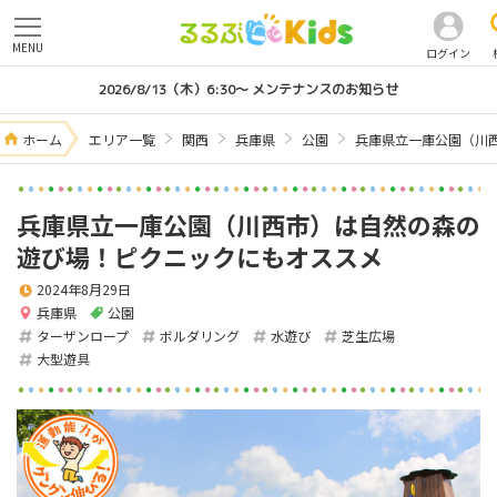
MENU
ログイン
2026/8/13（木）6:30～ メンテナンスのお知らせ
ホーム
エリア一覧
関西
兵庫県
公園
兵庫県立一庫公園（川
兵庫県立一庫公園（川西市）は自然の森の
遊び場！ピクニックにもオススメ
2024年8月29日
兵庫県
公園
ターザンロープ
ボルダリング
水遊び
芝生広場
大型遊具