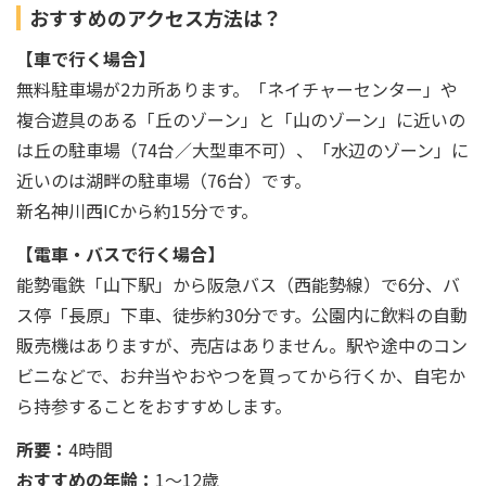
おすすめのアクセス方法は？
【車で行く場合】
無料駐車場が2カ所あります。「ネイチャーセンター」や
複合遊具のある「丘のゾーン」と「山のゾーン」に近いの
は丘の駐車場（74台／大型車不可）、「水辺のゾーン」に
近いのは湖畔の駐車場（76台）です。
新名神川西ICから約15分です。
【電車・バスで行く場合】
能勢電鉄「山下駅」から阪急バス（西能勢線）で6分、バ
ス停「長原」下車、徒歩約30分です。公園内に飲料の自動
販売機はありますが、売店はありません。駅や途中のコン
ビニなどで、お弁当やおやつを買ってから行くか、自宅か
ら持参することをおすすめします。
所要：
4時間
おすすめの年齢：
1～12歳