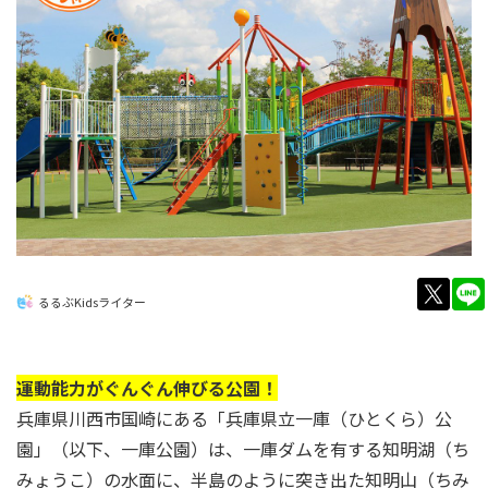
twitt
るるぶKidsライター
運動能力がぐんぐん伸びる公園！
兵庫県川西市国崎にある「兵庫県立一庫（ひとくら）公
園」（以下、一庫公園）は、一庫ダムを有する知明湖（ち
みょうこ）の水面に、半島のように突き出た知明山（ちみ