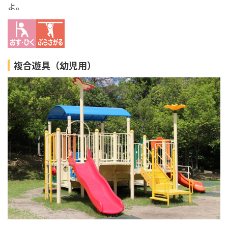
よ。
複合遊具（幼児用）