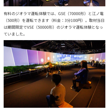
有料のジオラマ運転体験では、GSE（70000形）と江ノ電
（500形）を運転できます（料金：3分100円）。取材当日
は期間限定でVSE（50000形）のジオラマ運転体験となっ
ていました。