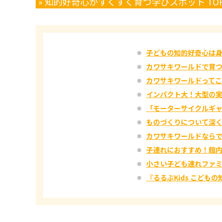
» 知的好奇心がすくすく育つ学びスポット TO
子どもの知的好奇心は身
カワサキワールドで育
カワサキワールドって
インパクト大！大型の
「モーターサイクルギャラ
ものづくりについて深
カワサキワールドなら
子連れにおすすめ！館
小さい子ども連れファ
『るるぶKids こども