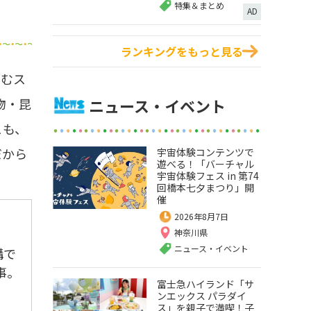
特集＆まとめ
AD
ランキングをもっと見る
育むス
ニュース・イベント
物・昆
こも、
だから
宇宙体験コンテンツで
遊べる！「バーチャル
宇宙体験フェス in 第74
回橋本七夕まつり」開
催
2026年8月7日
神奈川県
ニュース・イベント
構で
事。
富士急ハイランド「サ
ンエックス パラダイ
ス」を親子で満喫！子