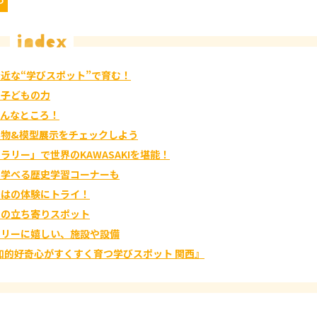
P
近な“学びスポット”で育む！
つ子どもの力
こんなところ！
実物&模型展示をチェックしよう
リー」で世界のKAWASAKIを堪能！
く学べる歴史学習コーナーも
ではの体験にトライ！
内の立ち寄りスポット
ミリーに嬉しい、施設や設備
の知的好奇心がすくすく育つ学びスポット 関西』