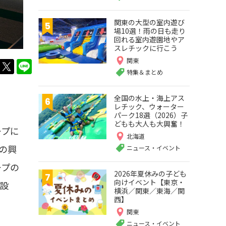
関東の大型の室内遊び
場10選！雨の日も走り
回れる室内遊園地やア
スレチックに行こう
関東
twitter
LINE
特集＆まとめ
全国の水上・海上アス
レチック、ウォーター
パーク18選（2026）子
どもも大人も大興奮！
ープに
北海道
の興
ニュース・イベント
ープの
2026年夏休みの子ども
向けイベント【東京・
設
横浜／関東／東海／関
西】
関東
ニュース・イベント