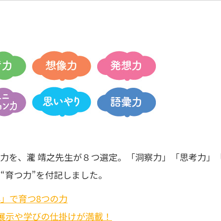
力を、瀧 靖之先生が８つ選定。「洞察力」「思考力」
“育つ力”を付記しました。
心」で育つ8つの力
展示や学びの仕掛けが満載！