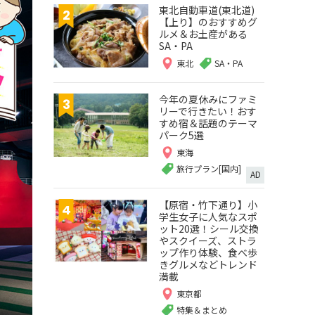
東北自動車道(東北道)
【上り】のおすすめグ
ルメ＆お土産がある
SA・PA
東北
SA・PA
今年の夏休みにファミ
リーで行きたい！おす
すめ宿＆話題のテーマ
パーク5選
東海
旅行プラン[国内]
AD
【原宿・竹下通り】小
学生女子に人気なスポ
ット20選！シール交換
やスクイーズ、ストラ
ップ作り体験、食べ歩
きグルメなどトレンド
満載
東京都
特集＆まとめ