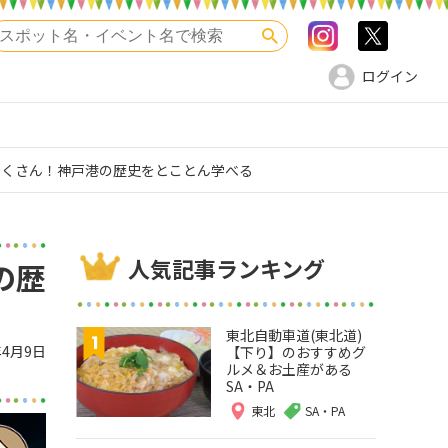
Instagram
>twitte
検索
ログイン
たくさん！神戸港の歴史をとことん学べる
人気記事ランキング
の歴
東北自動車道(東北道)
年4月9日
【下り】のおすすめグ
ルメ＆お土産がある
SA・PA
東北
SA・PA