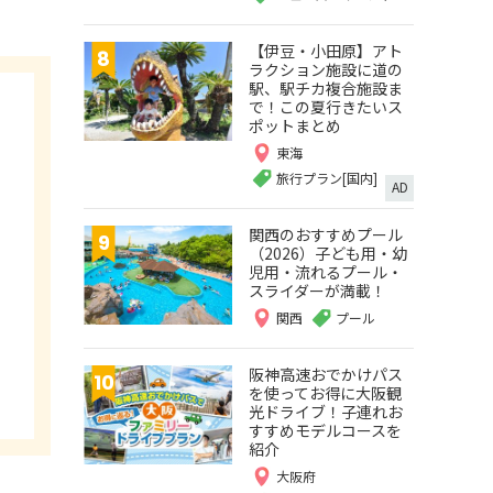
【伊豆・小田原】アト
ラクション施設に道の
駅、駅チカ複合施設ま
で！この夏行きたいス
ポットまとめ
東海
旅行プラン[国内]
AD
関西のおすすめプール
（2026）子ども用・幼
児用・流れるプール・
スライダーが満載！
関西
プール
阪神高速おでかけパス
を使ってお得に大阪観
光ドライブ！子連れお
すすめモデルコースを
紹介
大阪府