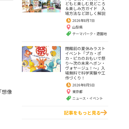
どもと楽しむ見どころ
＆楽しみ方ガイド 入
場方法など詳しく解説
2026年8月7日
山梨県
テーマパーク・遊園地
閉館前の夏休みラスト
イベント「プカ・ポ
カ・ピカのおもいで祭
り～次の未来へボン・
ヴォヤージュ！～」入
場無料で科学実験や工
作づくり！
2026年8月5日
「想像
東京都
ニュース・イベント
記事をもっと見る