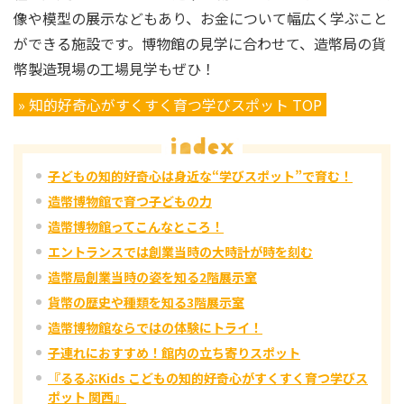
像や模型の展示などもあり、お金について幅広く学ぶこと
ができる施設です。博物館の見学に合わせて、造幣局の貨
幣製造現場の工場見学もぜひ！
» 知的好奇心がすくすく育つ学びスポット TOP
子どもの知的好奇心は身近な“学びスポット”で育む！
造幣博物館で育つ子どもの力
造幣博物館ってこんなところ！
エントランスでは創業当時の大時計が時を刻む
造幣局創業当時の姿を知る2階展示室
貨幣の歴史や種類を知る3階展示室
造幣博物館ならではの体験にトライ！
子連れにおすすめ！館内の立ち寄りスポット
『るるぶKids こどもの知的好奇心がすくすく育つ学びス
ポット 関西』