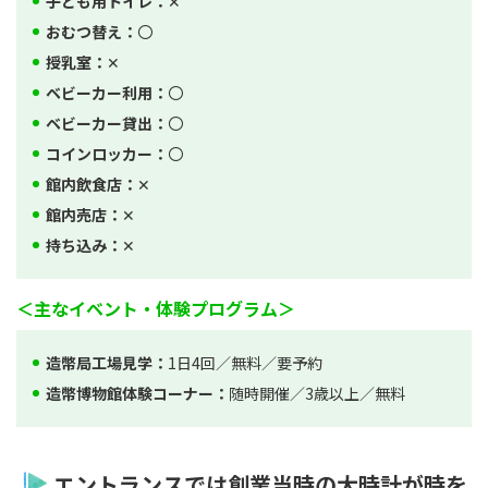
子ども用トイレ：
✕
おむつ替え：
〇
授乳室：
✕
ベビーカー利用：
〇
ベビーカー貸出：
〇
コインロッカー：
〇
館内飲食店：
✕
館内売店：
✕
持ち込み：
✕
＜主なイベント・体験プログラム＞
造幣局工場見学：
1日4回／無料／要予約
造幣博物館体験コーナー：
随時開催／3歳以上／無料
エントランスでは創業当時の大時計が時を