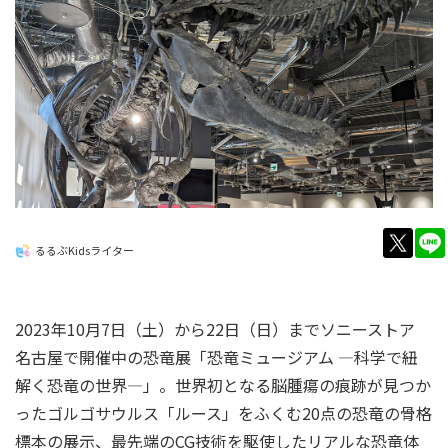
twitt
るるぶKidsライター
2023年10月7日（土）から22日（日）までソニーストア
名古屋で開催中の恐竜展「恐竜ミュージアム ―科学で紐
解く恐竜の世界―」。世界初となる脳腫瘍の痕跡が見つか
ったゴルゴサウルス「ルース」をふくむ20点の恐竜の骨格
標本の展示、最先端のCG技術を駆使したリアルな恐竜体