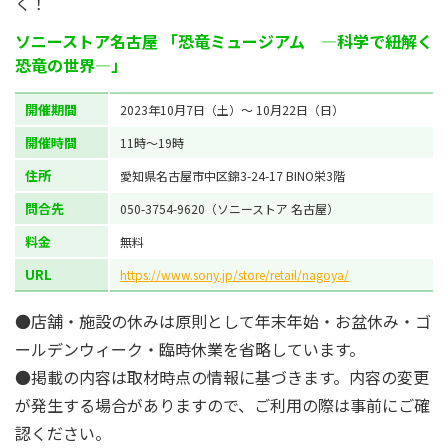
く！
ソニーストア名古屋 「恐竜ミュージアム ―科学で紐解く
恐竜の世界―」
開催期間
2023年10月7日（土）～ 10月22日（日）
開催時間
11時～19時
住所
愛知県名古屋市中区錦3-24-17 BINO栄3階
問合先
050-3754-9620（ソニーストア 名古屋）
料金
無料
URL
https://www.sony.jp/store/retail/nagoya/
●店舗・施設の休みは原則として年末年始・お盆休み・ゴ
ールデンウィーク・臨時休業を省略しています。
●掲載の内容は取材時点の情報に基づきます。内容の変更
が発生する場合がありますので、ご利用の際は事前にご確
認ください。