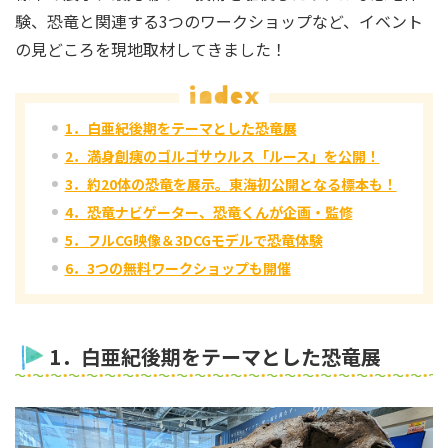
験、恐竜と関連する3つのワークショップなど、イベント
の見どころを現地取材してきました！
1．白亜紀後期をテーマとした恐竜展
2．満身創痍のゴルゴサウルス「ルース」を公開！
3．約20体の恐竜を展示。東海初公開となる標本も！
4．恐竜ナビゲーター、恐竜くんが企画・監修
5．フルCG映像＆3DCGモデルで恐竜体験
6．3つの無料ワークショップも開催
1．白亜紀後期をテーマとした恐竜展