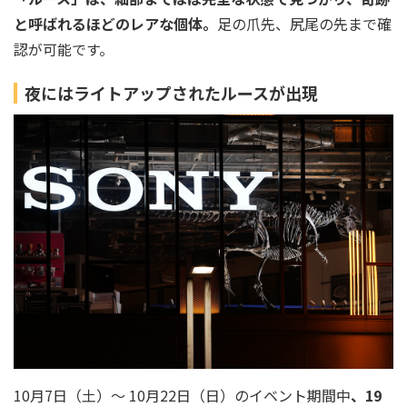
と呼ばれるほどのレアな個体。
足の爪先、尻尾の先まで確
認が可能です。
夜にはライトアップされたルースが出現
10⽉7⽇（⼟）〜 10⽉22⽇（⽇）のイベント期間中
、19