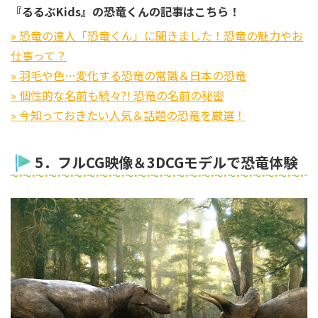
『るるぶKids』の恐竜くんの記事はこちら！
» 恐竜の達人「恐竜くん」に聞きました！恐竜の魅力やお
仕事って？
» 羽毛や色…変化する恐竜の常識＆日本の恐竜
» 個性的な名前も続々?! 恐竜の名前の秘密
» 今知っておきたい人気＆話題の恐竜を厳選！
5．フルCG映像＆3DCGモデルで恐竜体験