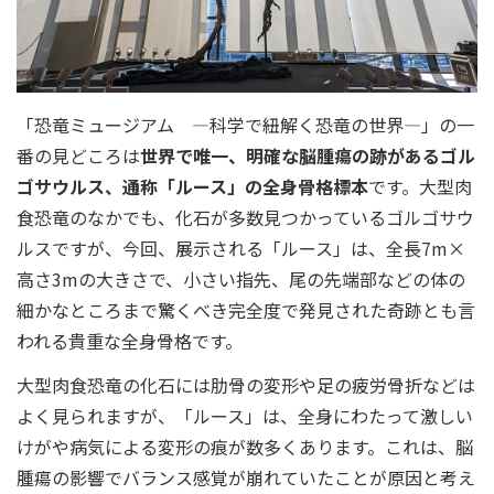
「恐竜ミュージアム ―科学で紐解く恐竜の世界―」の一
番の見どころは
世界で唯一、明確な脳腫瘍の跡があるゴル
ゴサウルス、通称「ルース」の全⾝⾻格標本
です。大型肉
食恐竜のなかでも、化石が多数見つかっているゴルゴサウ
ルスですが、今回、展示される「ルース」は、全⻑7m×
⾼さ3mの大きさで、⼩さい指先、尾の先端部などの体の
細かなところまで驚くべき完全度で発⾒された奇跡とも言
われる貴重な全⾝⾻格です。
⼤型⾁⾷恐⻯の化石には肋⾻の変形や⾜の疲労⾻折などは
よく見られますが、「ルース」は、全身にわたって激しい
けがや病気による変形の痕が数多くあります。これは、脳
腫瘍の影響でバランス感覚が崩れていたことが原因と考え