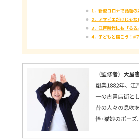
1．新型コロナで話題の
2．アマビエだけじゃな
3．江戸時代にも「るる
4．子どもと描こう！#
（監修者）
大屋
創業1882年、
一の古書店街と
昔の人々の息吹
怪･猫娘のポーズ