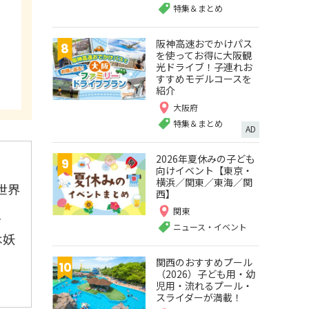
特集＆まとめ
阪神高速おでかけパス
を使ってお得に大阪観
光ドライブ！子連れお
すすめモデルコースを
紹介
大阪府
特集＆まとめ
AD
2026年夏休みの子ども
向けイベント【東京・
横浜／関東／東海／関
世界
西】
関東
、
ニュース・イベント
は妖
関西のおすすめプール
（2026）子ども用・幼
児用・流れるプール・
スライダーが満載！