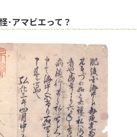
怪･アマビエって？