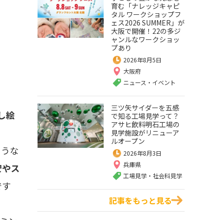
育む「ナレッジキャピ
タル ワークショップフ
ェス2026 SUMMER」が
大阪で開催！22の多ジ
ャンルなワークショッ
プあり
2026年8月5日
大阪府
ニュース・イベント
三ツ矢サイダーを五感
し絵
で知る工場見学って？
アサヒ飲料明石工場の
見学施設がリニューア
ルオープン
ような
2026年8月3日
兵庫県
安やス
工場見学・社会科見学
です
記事をもっと見る