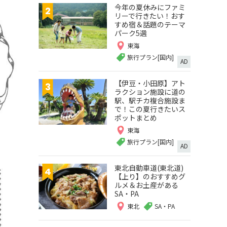
今年の夏休みにファミ
リーで行きたい！おす
すめ宿＆話題のテーマ
パーク5選
東海
旅行プラン[国内]
AD
【伊豆・小田原】アト
ラクション施設に道の
駅、駅チカ複合施設ま
で！この夏行きたいス
ポットまとめ
東海
旅行プラン[国内]
AD
東北自動車道(東北道)
【上り】のおすすめグ
ルメ＆お土産がある
SA・PA
東北
SA・PA