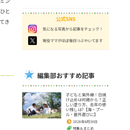
ミン
ひと
公式SNS
てき
instagram
気になる写真から記事をチェック！
twitter
現役ママがほぼ毎日つぶやいてます
編集部おすすめ記事
子どもと紫外線！日焼
け止めは何歳から？正
しい塗り方、去年の使
い残しは?【海・プー
ル・屋外遊びに】
2026年4月30日
特集＆まとめ