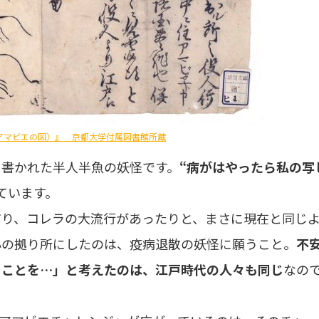
アマビエの図）』 京都大学付属図書館所蔵
に書かれた半人半魚の妖怪です。
“病がはやったら私の写
ています。
だり、コレラの大流行があったりと、まさに現在と同じ
心の拠り所にしたのは、疫病退散の妖怪に願うこと。
不
ることを…」と考えたのは、江戸時代の人々も同じ
なの