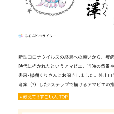
るるぶKidsライター
新型コロナウイルスの終息への願いから、疫病
時代に描かれたというアマビエ、当時の背景
書房･纐纈くりさんにお聞きしました。外出自
考案（?）した5ステップで描けるアマビエの
» 教えて!!すごい人 TOP