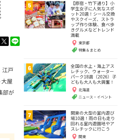
【原宿・竹下通り】小
学生女子に人気なスポ
ット20選！シール交換
やスクイーズ、ストラ
ップ作り体験、食べ歩
きグルメなどトレンド
満載
twitter
LINE
東京都
特集＆まとめ
全国の水上・海上アス
。江戸
レチック、ウォーター
パーク18選（2026）子
う大屋
どもも大人も大興奮！
北海道
集部が
ニュース・イベント
関東の大型の室内遊び
場10選！雨の日も走り
回れる室内遊園地やア
スレチックに行こう
関東