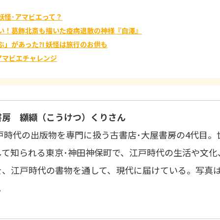
妖怪･アマビエって？
い！葛飾北斎も描いた疫病退散の神様『白澤』
ぶ」があった?! 妖怪は旅行のお供も
アマビエチャレンジ
書房 纐纈（こうけつ）くりさん
江戸時代の出版物を専門に扱う古書店･大屋書房の4代目。
して知られる東京･神田神保町で、江戸時代の生活や文化
を、江戸時代の書物を通して、現代に届けている。写真
。