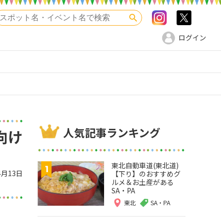
Instagram
>twitte
検索
ログイン
人気記事ランキング
向け
東北自動車道(東北道)
4月13日
【下り】のおすすめグ
ルメ＆お土産がある
SA・PA
東北
SA・PA