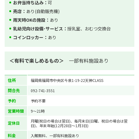
お弁当持ち込み：
可
売店：
あり(自動販売機)
雨天時OKの施設：
あり
乳幼児向け設備･サービス：
授乳室、おむつ交換台
コインロッカー：
あり
＜有料で楽しめるもの＞
一部有料施設あり
住所
福岡県福岡市中央区今泉1-19-22天神CLASS
問合先
092-741-3551
予約
予約不要
営業時間
9～21時
月曜(祝日の場合は翌日)、毎月末日(日曜、祝日の場合は翌
定休日
日)、年末年始(12月28日～1月3日)
料金
入館無料、一部有料施設あり