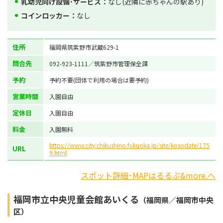
乳幼児向け設備･サービス：
なし(近隣に赤ちゃんの駅あり)
コインロッカー：
なし
住所
福岡県筑紫野市武蔵629-1
問合先
092-923-1111／筑紫野市管理保全課
予約
予約不要(団体で利用の場合は要予約)
営業時間
入園自由
定休日
入園自由
料金
入園無料
https://www.city.chikushino.fukuoka.jp/site/kosodate/175
URL
9.html
スポット詳細･MAPはるるぶ&more.へ
福岡市立中央児童会館あいくる
（福岡県／福岡市中央
区）