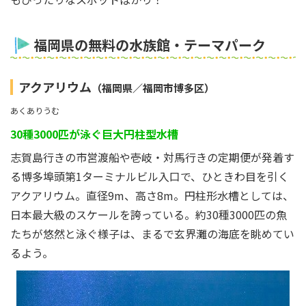
福岡県の無料の水族館・テーマパーク
アクアリウム
（福岡県／福岡市博多区）
あくありうむ
30種3000匹が泳ぐ巨大円柱型水槽
志賀島行きの市営渡船や壱岐・対馬行きの定期便が発着す
る博多埠頭第1ターミナルビル入口で、ひときわ目を引く
アクアリウム。直径9m、高さ8m。円柱形水槽としては、
日本最大級のスケールを誇っている。約30種3000匹の魚
たちが悠然と泳ぐ様子は、まるで玄界灘の海底を眺めてい
るよう。