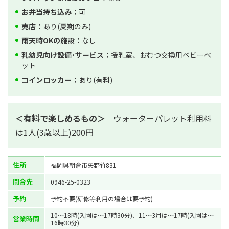
お弁当持ち込み：
可
売店：
あり(夏期のみ)
雨天時OKの施設：
なし
乳幼児向け設備･サービス：
授乳室、おむつ交換用ベビーベ
ット
コインロッカー：
あり(有料)
＜有料で楽しめるもの＞
ウォーターパレット利用料
は1人(3歳以上)200円
住所
福岡県朝倉市矢野竹831
問合先
0946-25-0323
予約
予約不要(研修等利用の場合は要予約)
10～18時(入園は～17時30分)、11～3月は～17時(入園は～
営業時間
16時30分)