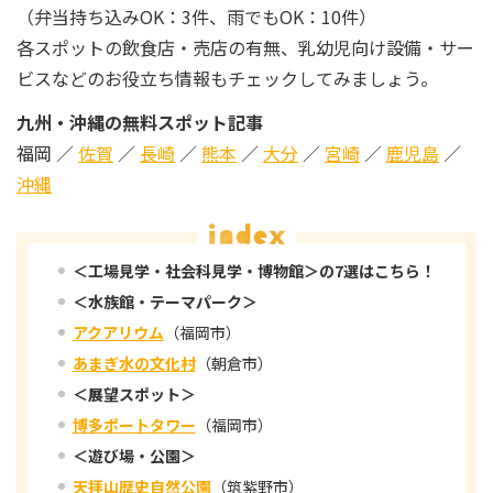
（弁当持ち込みOK：3件、雨でもOK：10件）
各スポットの飲食店・売店の有無、乳幼児向け設備・サー
ビスなどのお役立ち情報もチェックしてみましょう。
九州・沖縄の無料スポット記事
福岡 ／
佐賀
／
長崎
／
熊本
／
大分
／
宮崎
／
鹿児島
／
沖縄
＜工場見学・社会科見学・博物館＞の7選はこちら！
＜水族館・テーマパーク＞
アクアリウム
（福岡市）
あまぎ水の文化村
（朝倉市）
＜展望スポット＞
博多ポートタワー
（福岡市）
＜遊び場・公園＞
天拝山歴史自然公園
（筑紫野市）