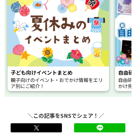
子ども向けイベントまとめ
自由研
親子向けのイベント・おでかけ情報をエリ
自由研
ア別にご紹介！
かけ先
＼この記事をSNSでシェア！／
twitter
LINE