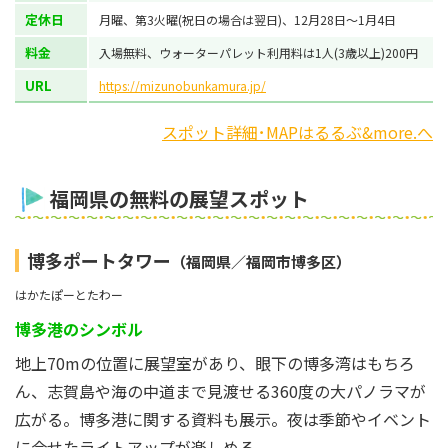
定休日
月曜、第3火曜(祝日の場合は翌日)、12月28日～1月4日
料金
入場無料、ウォーターパレット利用料は1人(3歳以上)200円
URL
https://mizunobunkamura.jp/
スポット詳細･MAPはるるぶ&more.へ
福岡県の無料の展望スポット
博多ポートタワー
（福岡県／福岡市博多区）
はかたぽーとたわー
博多港のシンボル
地上70mの位置に展望室があり、眼下の博多湾はもちろ
ん、志賀島や海の中道まで見渡せる360度の大パノラマが
広がる。博多港に関する資料も展示。夜は季節やイベント
に合せたライトアップが楽しめる。