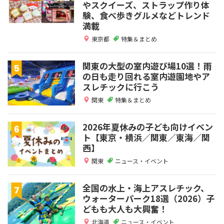
やスクイーズ、ストラップ作り体
験、食べ歩きグルメなどトレンド
満載
東京都
特集＆まとめ
関東の大型の室内遊び場10選！雨
の日も走り回れる室内遊園地やア
スレチックに行こう
関東
特集＆まとめ
2026年夏休みの子ども向けイベン
ト【東京・横浜／関東／東海／関
西】
関東
ニュース・イベント
全国の水上・海上アスレチック、
ウォーターパーク18選（2026）子
どもも大人も大興奮！
北海道
ニュース・イベント