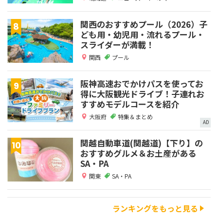
関西のおすすめプール（2026）子
ども用・幼児用・流れるプール・
スライダーが満載！
関西
プール
阪神高速おでかけパスを使ってお
得に大阪観光ドライブ！子連れお
すすめモデルコースを紹介
大阪府
特集＆まとめ
AD
関越自動車道(関越道)【下り】の
おすすめグルメ＆お土産がある
SA・PA
関東
SA・PA
ランキングをもっと見る