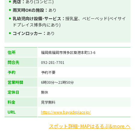
売店：
あり(コンビニ)
雨天時OKの施設：
あり
乳幼児向け設備･サービス：
授乳室、ベビーベッド(ベイサイ
ドプレイス博多内にあり)
コインロッカー：
あり
住所
福岡県福岡市博多区築港本町13-6
問合先
092-281-7701
予約
予約不要
営業時間
6時30分～21時50分
定休日
無休
料金
見学無料
URL
https://www.baysideplace.jp/
スポット詳細･MAPはるるぶ&more.へ