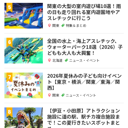
関東の大型の室内遊び場10選！雨
の日も走り回れる室内遊園地やア
スレチックに行こう
関東
特集＆まとめ
全国の水上・海上アスレチック、
ウォーターパーク18選（2026）子
どもも大人も大興奮！
北海道
ニュース・イベント
2026年夏休みの子ども向けイベン
ト【東京・横浜／関東／東海／関
西】
関東
ニュース・イベント
【伊豆・小田原】アトラクション
施設に道の駅、駅チカ複合施設ま
で！この夏行きたいスポットまと