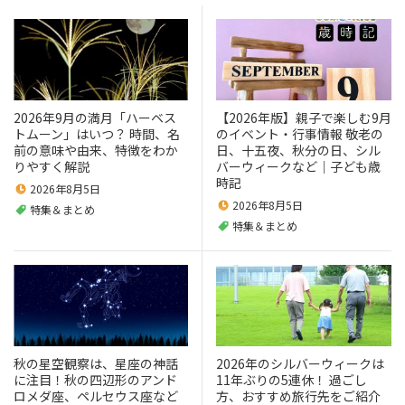
2026年9月の満月「ハーベス
【2026年版】親子で楽しむ9月
トムーン」はいつ？ 時間、名
のイベント・行事情報 敬老の
前の意味や由来、特徴をわか
日、十五夜、秋分の日、シル
りやすく解説
バーウィークなど｜子ども歳
時記
2026年8月5日
2026年8月5日
特集＆まとめ
特集＆まとめ
秋の星空観察は、星座の神話
2026年のシルバーウィークは
に注目！秋の四辺形のアンド
11年ぶりの5連休！ 過ごし
ロメダ座、ペルセウス座など
方、おすすめ旅行先をご紹介