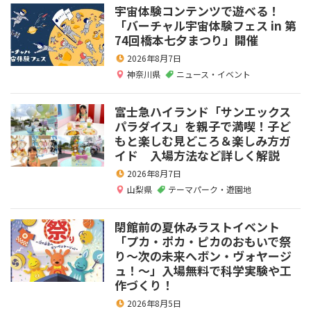
宇宙体験コンテンツで遊べる！
「バーチャル宇宙体験フェス in 第
74回橋本七夕まつり」開催
2026年8月7日
神奈川県
ニュース・イベント
富士急ハイランド「サンエックス
パラダイス」を親子で満喫！子ど
もと楽しむ見どころ＆楽しみ方ガ
イド 入場方法など詳しく解説
2026年8月7日
山梨県
テーマパーク・遊園地
閉館前の夏休みラストイベント
「プカ・ポカ・ピカのおもいで祭
り～次の未来へボン・ヴォヤージ
ュ！～」入場無料で科学実験や工
作づくり！
2026年8月5日