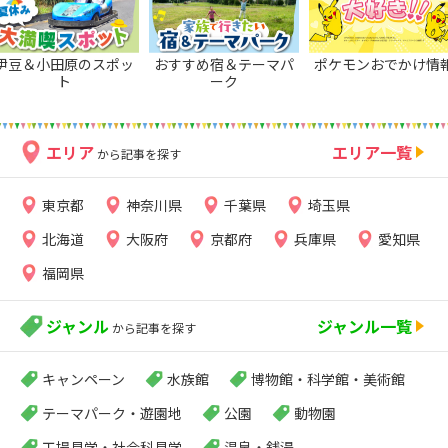
伊豆＆小田原のスポッ
おすすめ宿＆テーマパ
ポケモンおでかけ情
ト
ーク
エリア
エリア一覧
から記事を探す
東京都
神奈川県
千葉県
埼玉県
北海道
大阪府
京都府
兵庫県
愛知県
福岡県
ジャンル
ジャンル一覧
から記事を探す
キャンペーン
水族館
博物館・科学館・美術館
テーマパーク・遊園地
公園
動物園
工場見学・社会科見学
温泉・銭湯