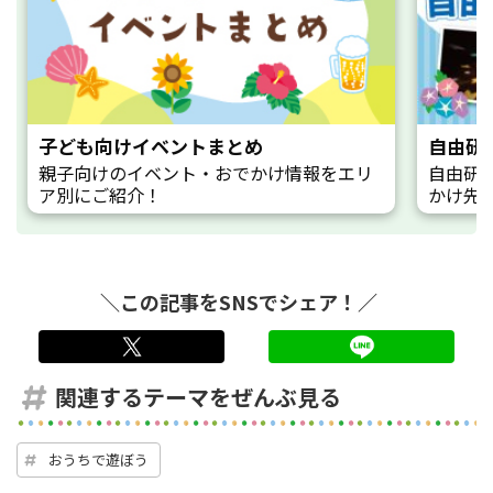
子ども向けイベントまとめ
自由研
親子向けのイベント・おでかけ情報をエリ
自由研
ア別にご紹介！
かけ先
＼この記事をSNSでシェア！／
twitter
LINE
関連するテーマをぜんぶ見る
おうちで遊ぼう