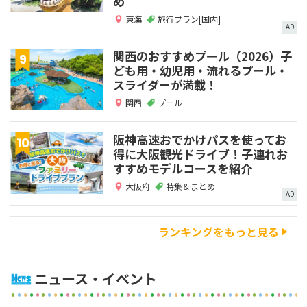
め
東海
旅行プラン[国内]
AD
関西のおすすめプール（2026）子
ども用・幼児用・流れるプール・
スライダーが満載！
関西
プール
阪神高速おでかけパスを使ってお
得に大阪観光ドライブ！子連れお
すすめモデルコースを紹介
大阪府
特集＆まとめ
AD
ランキングをもっと見る
ニュース・イベント