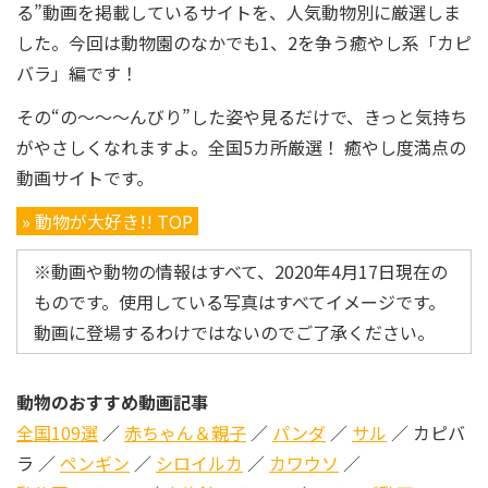
る”動画を掲載しているサイトを、人気動物別に厳選しま
した。今回は動物園のなかでも1、2を争う癒やし系「カピ
バラ」編です！
その“の～～～んびり”した姿や見るだけで、きっと気持ち
がやさしくなれますよ。全国5カ所厳選！ 癒やし度満点の
動画サイトです。
» 動物が大好き!! TOP
※動画や動物の情報はすべて、2020年4月17日現在の
ものです。使用している写真はすべてイメージです。
動画に登場するわけではないのでご了承ください。
動物のおすすめ動画記事
全国109選
／
赤ちゃん＆親子
／
パンダ
／
サル
／ カピバ
ラ ／
ペンギン
／
シロイルカ
／
カワウソ
／