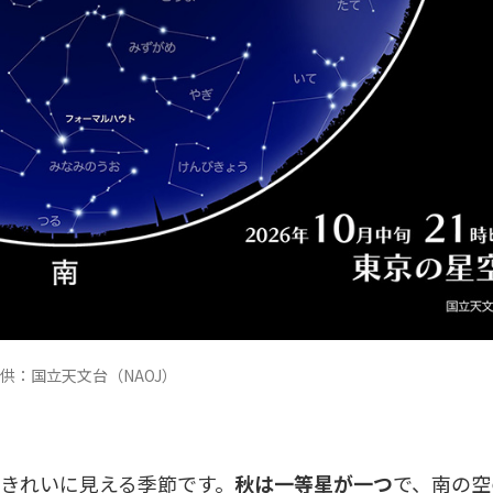
供：国立天文台（NAOJ）
きれいに見える季節です。
秋は一等星が一つ
で、南の空