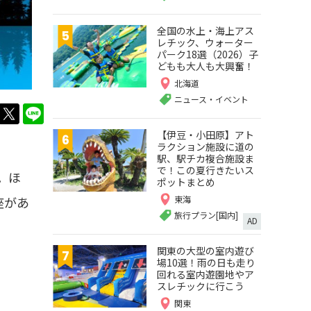
全国の水上・海上アス
レチック、ウォーター
パーク18選（2026）子
どもも大人も大興奮！
北海道
ニュース・イベント
twitter
LINE
【伊豆・小田原】アト
ラクション施設に道の
駅、駅チカ複合施設ま
で！この夏行きたいス
。ほ
ポットまとめ
座があ
東海
旅行プラン[国内]
AD
関東の大型の室内遊び
場10選！雨の日も走り
回れる室内遊園地やア
スレチックに行こう
関東