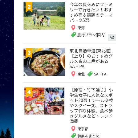
今年の夏休みにファミ
リーで行きたい！おす
すめ宿＆話題のテーマ
パーク5選
東海
旅行プラン[国内]
AD
東北自動車道(東北道)
【上り】のおすすめグ
ルメ＆お土産がある
SA・PA
東北
SA・PA
【原宿・竹下通り】小
学生女子に人気なスポ
ット20選！シール交換
やスクイーズ、ストラ
ップ作り体験、食べ歩
きグルメなどトレンド
満載
東京都
特集＆まとめ