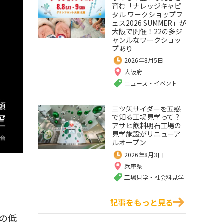
育む「ナレッジキャピ
タル ワークショップフ
ェス2026 SUMMER」が
大阪で開催！22の多ジ
ャンルなワークショッ
プあり
2026年8月5日
大阪府
ニュース・イベント
三ツ矢サイダーを五感
で知る工場見学って？
アサヒ飲料明石工場の
見学施設がリニューア
ルオープン
2026年8月3日
兵庫県
工場見学・社会科見学
記事をもっと見る
の低