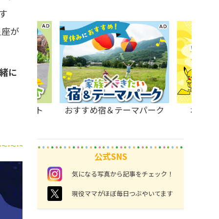
す
星座が
緒に
原のスポット
おすすめ宿＆テーマパーク
ポケモ
公式SNS
instagram
気になる写真から記事をチェック！
twitter
現役ママがほぼ毎日つぶやいてます