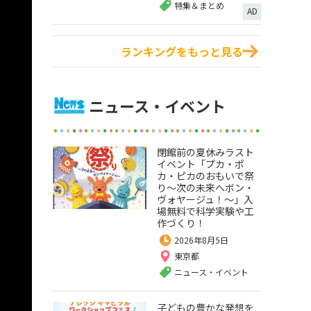
特集＆まとめ
AD
ランキングをもっと見る
ニュース・イベント
閉館前の夏休みラスト
イベント「プカ・ポ
カ・ピカのおもいで祭
り～次の未来へボン・
ヴォヤージュ！～」入
場無料で科学実験や工
作づくり！
2026年8月5日
東京都
ニュース・イベント
子どもの豊かな発想を