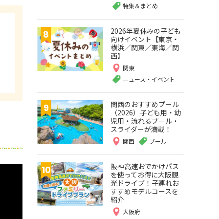
特集＆まとめ
2026年夏休みの子ども
向けイベント【東京・
横浜／関東／東海／関
西】
関東
ニュース・イベント
関西のおすすめプール
（2026）子ども用・幼
児用・流れるプール・
スライダーが満載！
関西
プール
阪神高速おでかけパス
を使ってお得に大阪観
光ドライブ！子連れお
すすめモデルコースを
紹介
大阪府