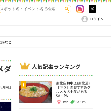
Instagram
>twitte
検索
ログイン
ス座など
人気記事ランキング
メダ
東北自動車道(東北道)
年8月4日
【下り】のおすすめグ
ルメ＆お土産がある
SA・PA
東北
SA・PA