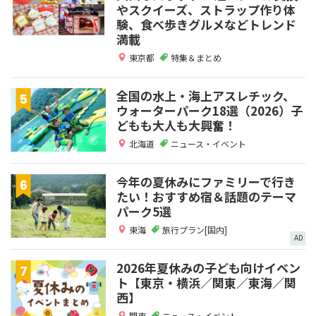
やスクイーズ、ストラップ作り体
験、食べ歩きグルメなどトレンド
満載
東京都
特集＆まとめ
全国の水上・海上アスレチック、
ウォーターパーク18選（2026）子
どもも大人も大興奮！
北海道
ニュース・イベント
今年の夏休みにファミリーで行き
たい！おすすめ宿＆話題のテーマ
パーク5選
東海
旅行プラン[国内]
AD
2026年夏休みの子ども向けイベン
ト【東京・横浜／関東／東海／関
西】
関東
ニュース・イベント