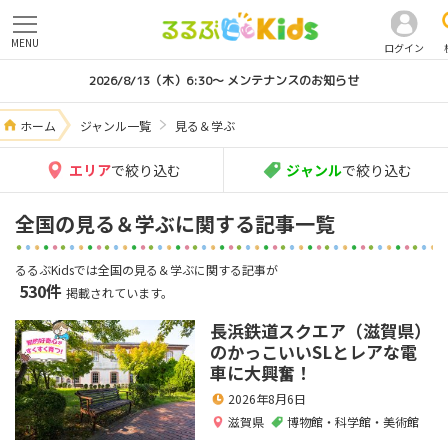
MENU
ログイン
2026/8/13（木）6:30～ メンテナンスのお知らせ
ホーム
ジャンル一覧
見る＆学ぶ
エリア
で絞り込む
ジャンル
で絞り込む
全国の見る＆学ぶに関する記事一覧
るるぶKidsでは全国の見る＆学ぶに関する記事が
530件
掲載されています。
長浜鉄道スクエア（滋賀県）
のかっこいいSLとレアな電
車に大興奮！
2026年8月6日
滋賀県
博物館・科学館・美術館