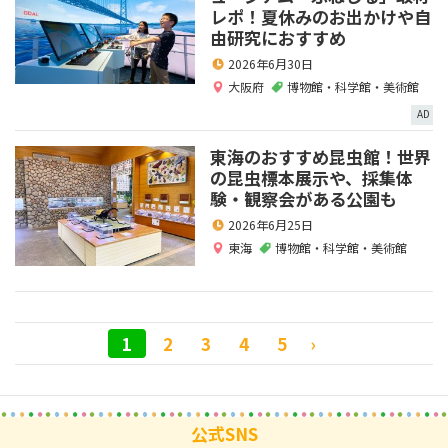
レポ！夏休みのお出かけや自
由研究におすすめ
2026年6月30日
大阪府
博物館・科学館・美術館
AD
東海のおすすめ昆虫館！世界
の昆虫標本展示や、採集体
験・観察会がある公園も
2026年6月25日
東海
博物館・科学館・美術館
1
2
3
4
5
›
公式SNS