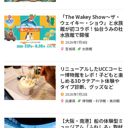
「The Wakey Show～ザ・
ウェイキー・ショウ」と水族
館が初コラボ！仙台うみの杜
水族館で開催
2026年7月4日
宮城県
水族館
リニューアルしたUCCコーヒ
ー博物館をレポ！子どもと楽
しめる3Dラテアート体験や
タイプ診断、グッズなど
2026年7月2日
兵庫県
博物館・科学館・美術館
【大阪・南港】船の体験型ミ
ュージアム「ふねしる」取材