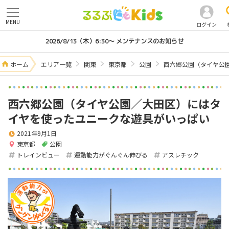
MENU
ログイン
2026/8/13（木）6:30～ メンテナンスのお知らせ
ホーム
エリア一覧
関東
東京都
公園
西六郷公園（タイヤ公
西六郷公園（タイヤ公園／大田区）にはタ
イヤを使ったユニークな遊具がいっぱい
2021年9月1日
東京都
公園
トレインビュー
運動能力がぐんぐん伸びる
アスレチック