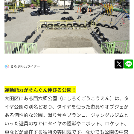
twitt
るるぶKidsライター
運動能力がぐんぐん伸びる公園！
大田区にある西六郷公園（にしろくごうこうえん）は、タ
イヤ公園の別名どおり、タイヤを使った遊具やオブジェが
ある個性的な公園。滑り台やブランコ、ジャングルジムと
いった遊具のなかにタイヤの怪獣やロボット、ロケット、
車などが点在する独特の雰囲気です。なかでも公園の中央