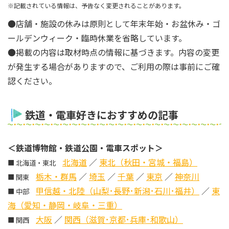
※記載されている情報は、予告なく変更されることがあります。
●店舗・施設の休みは原則として年末年始・お盆休み・ゴ
ールデンウィーク・臨時休業を省略しています。
●掲載の内容は取材時点の情報に基づきます。内容の変更
が発生する場合がありますので、ご利用の際は事前にご確
認ください。
鉄道・電車好きにおすすめの記事
＜鉄道博物館・鉄道公園・電車スポット＞
北海道
／
東北（秋田・宮城・福島）
■ 北海道・東北
栃木・群馬
／
埼玉
／
千葉
／
東京
／
神奈川
■ 関東
甲信越・北陸（山梨･長野･新潟･石川･福井）
／
東
■ 中部
海（愛知・静岡・岐阜・三重）
大阪
／
関西（滋賀･京都･兵庫･和歌山）
■ 関西