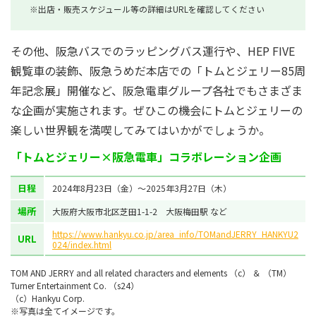
※出店・販売スケジュール等の詳細はURLを確認してください
その他、阪急バスでのラッピングバス運行や、HEP FIVE
観覧車の装飾、阪急うめだ本店での「トムとジェリー85周
年記念展」開催など、阪急電車グループ各社でもさまざま
な企画が実施されます。ぜひこの機会にトムとジェリーの
楽しい世界観を満喫してみてはいかがでしょうか。
「トムとジェリー×阪急電車」コラボレーション企画
日程
2024年8月23日（金）～2025年3月27日（木）
場所
大阪府大阪市北区芝田1-1-2 大阪梅田駅 など
https://www.hankyu.co.jp/area_info/TOMandJERRY_HANKYU2
URL
024/index.html
TOM AND JERRY and all related characters and elements （c） ＆ （TM）
Turner Entertainment Co. （s24）
（c）Hankyu Corp.
※写真は全てイメージです。