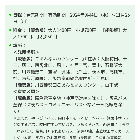
日程：
発売期間・有効期間 2024年9月4日（水）～11月25
日（月）
料金：
【阪急版】
大人1400円、小児700円
【能勢版】
大
人1700円、小児850円
場所：
＜発売場所＞
【阪急版】
ごあんないカウンター（所在駅：大阪梅田、十
三、塚口、西宮北口、夙川、神戸三宮、豊中、石橋阪大
前、川西能勢口、宝塚、淡路、北千里、茨木市、高槻市、
桂、京都河原町）、阪急京都観光案内所・河原町
【能勢版】
川西能勢口ごあんないカウンター、山下駅
＜有効区間＞
【阪急版】
阪急電車全線（神戸高速線を除く）、阪急バス
全線（深夜バス・コミュニティバス※など一部路線を除
く）
※長岡京市はっぴぃバス、向日市ぐるっとむこうバス、箕面市オレン
ジゆずるバス、吹田市すいすいバス、うめぐるバス、西宮市さくらや
まなみバス、猪名川町ふれあいバス、清荒神線、市立吹田サッカース
タジアム線、宝塚すみれ墓苑線、長尾山霊園線、その他催事輸送