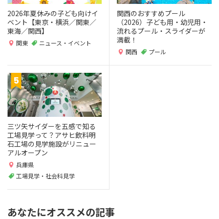
2026年夏休みの子ども向けイ
関西のおすすめプール
ベント【東京・横浜／関東／
（2026）子ども用・幼児用・
東海／関西】
流れるプール・スライダーが
満載！
関東
ニュース・イベント
関西
プール
三ツ矢サイダーを五感で知る
工場見学って？アサヒ飲料明
石工場の見学施設がリニュー
アルオープン
兵庫県
工場見学・社会科見学
あなたにオススメの記事