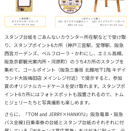
スタンプ台紙をごあんないカウンター所在駅などで受け取
り、スタンプポイント6カ所（神戸三宮駅、宝塚駅、阪急
西宮ガーデンズ、ベルフローラ・かわにし、エミル高槻、
阪急京都観光案内所・河原町）のうち4カ所のスタンプを
集めて、ゴールポイント（阪急三番街 北館地下1階 キデイ
ランド大阪梅田店 メインレジ付近）で提示すると、参加
賞のオリジナルカードケースを受け取れます。スタンプポ
イント6カ所にはフォトスポットも設置されるので、トム
とジェリーたちと写真撮影も楽しめます。
さらに、「TOM and JERRY×HANKYU」阪急電車・阪急
バス全線1日乗車券の台紙とスタンプ台紙のそれぞれに付
属している「Wチャンス賞応募券」をはがきに貼って、必