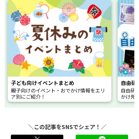
子ども向けイベントまとめ
自由研
親子向けのイベント・おでかけ情報をエリ
自由研
ア別にご紹介！
かけ先
＼この記事をSNSでシェア！／
twitter
LINE