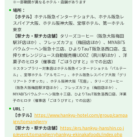
※一部期間が異なるホテル・店舗があります
場所：
【ホテル】
ホテル阪急インターナショナル、ホテル阪急レ
スパイア大阪、ホテル阪神大阪、宝塚ホテル、第一ホテル
東京
【駅ナカ・駅チカ店舗】
タリーズコーヒー（阪急大阪梅田
駅3F店ほか）、フレッズカフェ（梅田店ほか）、MIYABI’S
バウムクーヘン阪急十三店、ひよりTauT阪急洛西口店、生
搾りオレンジジュース自動販売機IJOOZ（夙川駅ほか）、洋
菓子のヒロタ（催事店「ごほうびすと」※での出店）
※スタンプラリー対象店はホテル阪急インターナショナル「パルテー
ル」、宝塚ホテル「アルモニー」、ホテル阪急レスパイア大阪「グリ
リアート クオッカ」、ホテル阪神大阪「花座」、タリーズコーヒー
（阪急大阪梅田駅3F店ほか）、フレッズカフェ（梅田店ほか）、
MIYABI’Sバウムクーヘン阪急十三店、ひよりTauT阪急洛西口店、洋菓
子のヒロタ（催事店「ごほうびすと」での出店）
URL：
【ホテル】
https://www.hankyu-hotel.com/group/campa
ign/tomandjerry
【駅ナカ・駅チカ店舗】
https://ers.hankyu-hanshin.co.j
p/event/tomandjerryhankyu-ekinakafoods/index.php