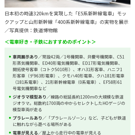
日本初の時速320kmを実現した「E5系新幹線電車」モッ
クアップと山形新幹線「400系新幹線電車」の実物を展示
／写真提供：鉄道博物館
＜電車好き・子鉄におすすめのポイント＞
車両展示あり
／常設42両／1号機関車、弁慶号機関車、C51
形蒸気機関車、ED40形電気機関車、ED17形電気機関車、
開拓使号客車（コトク5010形）、オハ31形客車、ハニフ1
形客車（デ963形電車）、クモハ40形電車、クハ181形電車
（181系電車）、21形新幹線電車（0系電車）、EF58形61
号電気機関車など
ジオラマ模型あり
／線路の総延長約1200mの大規模な鉄道
ジオラマ。総数約1700両の中からセレクトしたHOゲージの
模型車両が走る
プラレールあり
／「プラレールゾーン」など、子どもが鉄道
に触れながら遊べる場所がある
電車が見える
／屋上から走行中の電車が見える