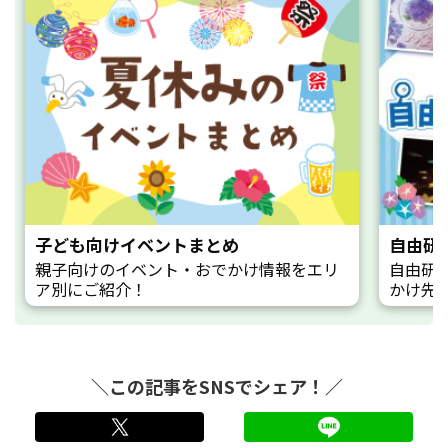
子ども向けイベントまとめ
自由研
親子向けのイベント・おでかけ情報をエリ
自由研
ア別にご紹介！
かけ先
＼この記事をSNSでシェア！／
twitter
LINE