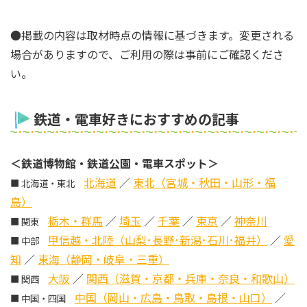
●掲載の内容は取材時点の情報に基づきます。変更される
場合がありますので、ご利用の際は事前にご確認くださ
い。
鉄道・電車好きにおすすめの記事
＜鉄道博物館・鉄道公園・電車スポット＞
北海道
／
東北（宮城・秋田・山形・福
■ 北海道・東北
島）
栃木・群馬
／
埼玉
／
千葉
／
東京
／
神奈川
■ 関東
甲信越・北陸（山梨･長野･新潟･石川･福井）
／
愛
■ 中部
知
／
東海（静岡・岐阜・三重）
大阪
／
関西（滋賀・京都・兵庫・奈良・和歌山）
■ 関西
中国（岡山・広島・鳥取・島根・山口）
／
■ 中国・四国