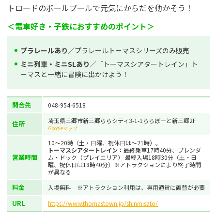
トロードのボールプールで元気にからだを動かそう！
＜電車好き・子鉄におすすめのポイント＞
プラレールあり
／プラレールトーマスシリーズのみ販売
ミニ列車・ミニSLあり
／「トーマスシアタートレイン」ト
ーマスと一緒に冒険に出かけよう！
問合先
048-954-6518
埼玉県三郷市新三郷ららシティ3-1-1ららぽーと新三郷2F
住所
Googleマップ
10～20時（土・日曜、祝休日は～21時）。
トーマスシアタートレイン：
最終乗車17時40分、ブレンダ
営業時間
ム・ドック（プレイエリア） 最終入場18時30分（土・日
曜、祝休日は18時40分）※アトラクションにより終了時間
が異なる
料金
入場無料 ※アトラクション利用は、専用通貨に両替が必要
URL
https://www.thomastown.jp/shinmisato/