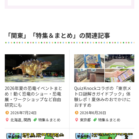
「関東」「特集＆まとめ」の関連記事
2026年夏の恐竜イベントまと
QuizKnockコラボの「東京メ
め！動く恐竜のショー・恐竜
トロ謎解きガイドブック」体
展・ワークショップなど自由
験レポ！夏休みのおでかけに
研究にも
おすすめ
2026年7月24日
2026年6月26日
北海道
,
関西
特集＆まとめ
東京都
特集＆まとめ