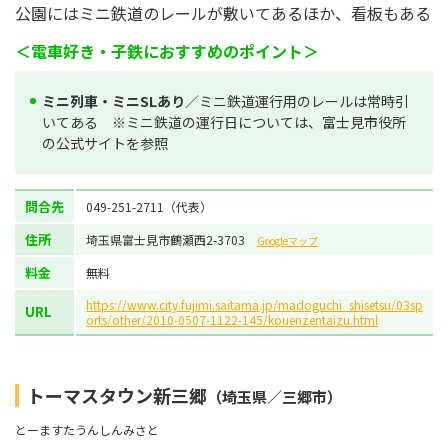
公園にはミニ鉄道のレールが敷いてあるほか、看板もある
＜電車好き・子鉄におすすめのポイント＞
ミニ列車・ミニSLあり
／ミニ鉄道運行用のレールは常時引
いてある ※ミニ鉄道の運行日については、富士見市役所
の公式サイトを参照
問合先
049-251-2711（代表）
住所
埼玉県富士見市鶴瀬西2-3703
Googleマップ
料金
無料
https://www.city.fujimi.saitama.jp/madoguchi_shisetsu/03sp
URL
orts/other/2010-0507-1122-145/kouenzentaizu.html
トーマスタウン新三郷
（埼玉県／三郷市）
とーますたうんしんみさと