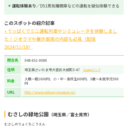
運転体験あり
／D51蒸気機関車などの運転を疑似体験できる
このスポットの紹介記事
» てっぱくでミニ運転列車やシミュレータを体験しまし
た！ジオラマや展示車両の内部も必見（配信
2024/11/18）
問合先
048-651-0088
住所
埼玉県さいたま市大宮区大成町3-47
Googleマップ
入館一般1600円、小・中・高校生600円、3歳～未就学児300
料金
円
URL
http://www.railway-museum.jp/
むさしの緑地公園
（埼玉県／富士見市）
むさしのりょくちこうえん