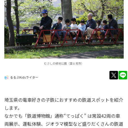
むさしの緑地公園（富士見市）
twitt
るるぶKidsライター
埼玉県の電車好きの子鉄におすすめの鉄道スポットを紹介
します。
なかでも「鉄道博物館」通称“てっぱく” は常設42両の車
両展示、運転体験、ジオラマ模型など盛りだくさんの鉄道