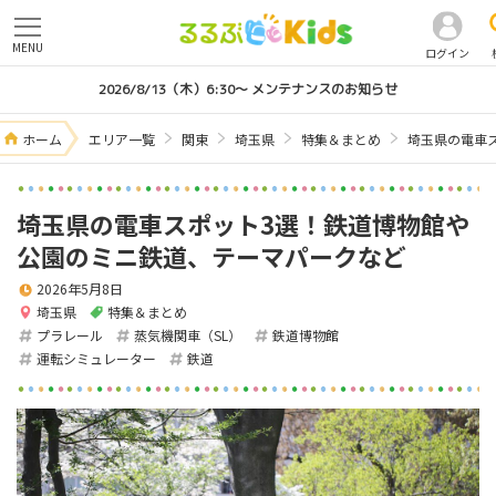
MENU
ログイン
2026/8/13（木）6:30～ メンテナンスのお知らせ
ホーム
エリア一覧
関東
埼玉県
特集＆まとめ
埼玉県の電車
埼玉県の電車スポット3選！鉄道博物館や
公園のミニ鉄道、テーマパークなど
2026年5月8日
埼玉県
特集＆まとめ
プラレール
蒸気機関車（SL）
鉄道博物館
運転シミュレーター
鉄道