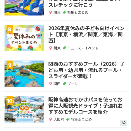
スレチックに行こう
関東
特集＆まとめ
2026年夏休みの子ども向けイベン
ト【東京・横浜／関東／東海／関
西】
関東
ニュース・イベント
関西のおすすめプール（2026）子
ども用・幼児用・流れるプール・
スライダーが満載！
関西
プール
阪神高速おでかけパスを使ってお
得に大阪観光ドライブ！子連れお
すすめモデルコースを紹介
大阪府
特集＆まとめ
AD