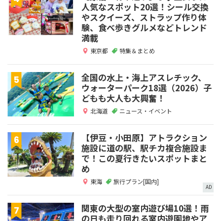
人気なスポット20選！シール交換
やスクイーズ、ストラップ作り体
験、食べ歩きグルメなどトレンド
満載
東京都
特集＆まとめ
全国の水上・海上アスレチック、
ウォーターパーク18選（2026）子
どもも大人も大興奮！
北海道
ニュース・イベント
【伊豆・小田原】アトラクション
施設に道の駅、駅チカ複合施設ま
で！この夏行きたいスポットまと
め
東海
旅行プラン[国内]
AD
関東の大型の室内遊び場10選！雨
の日も走り回れる室内遊園地やア