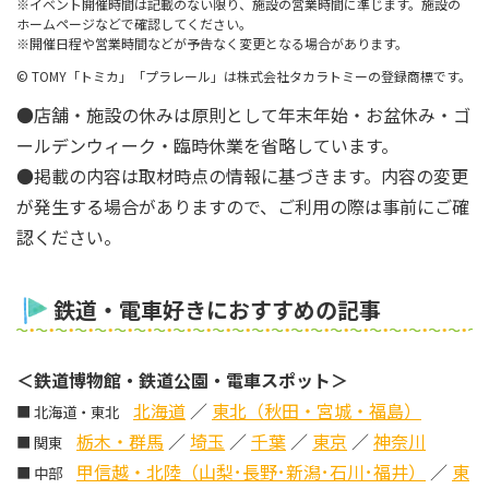
※イベント開催時間は記載のない限り、施設の営業時間に準じます。施設の
ホームページなどで確認してください。
※開催日程や営業時間などが予告なく変更となる場合があります。
© TOMY「トミカ」「プラレール」は株式会社タカラトミーの登録商標です。
●店舗・施設の休みは原則として年末年始・お盆休み・ゴ
ールデンウィーク・臨時休業を省略しています。
●掲載の内容は取材時点の情報に基づきます。内容の変更
が発生する場合がありますので、ご利用の際は事前にご確
認ください。
鉄道・電車好きにおすすめの記事
＜鉄道博物館・鉄道公園・電車スポット＞
北海道
／
東北（秋田・宮城・福島）
■ 北海道・東北
栃木・群馬
／
埼玉
／
千葉
／
東京
／
神奈川
■ 関東
甲信越・北陸（山梨･長野･新潟･石川･福井）
／
東
■ 中部