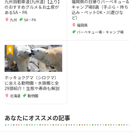
九州自動車道(九州道)【上り】
福岡県の日帰りバーベキュー&
のおすすめグルメ＆お土産が
キャンプ場8選（手ぶら・持ち
あるSA・PA
込み・ペットOK・川遊びな
ど）
九州
SA・PA
福岡県
バーベキュー場・キャンプ場
ホッキョクグマ（シロクマ）
に会える動物園・水族館と全
29頭紹介！生態や寿命も解説
北海道
動物園
あなたにオススメの記事