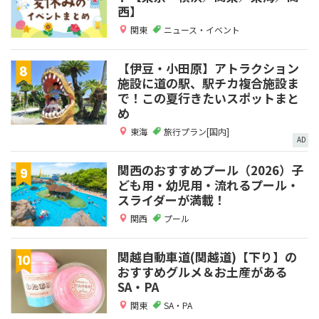
西】
関東
ニュース・イベント
【伊豆・小田原】アトラクション
施設に道の駅、駅チカ複合施設ま
で！この夏行きたいスポットまと
め
東海
旅行プラン[国内]
AD
関西のおすすめプール（2026）子
ども用・幼児用・流れるプール・
スライダーが満載！
関西
プール
関越自動車道(関越道)【下り】の
おすすめグルメ＆お土産がある
SA・PA
関東
SA・PA