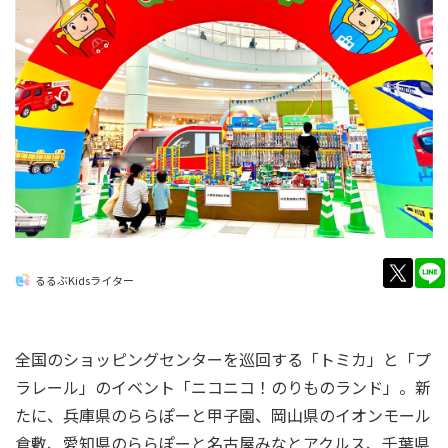
twitt
るるぶKidsライター
全国のショッピングセンターを巡回する「トミカ」と「プ
ラレール」のイベント「ニコニコ！のりものランド」。新
たに、兵庫県のららぽーと甲子園、岡山県のイオンモール
倉敷、愛知県のららぽーと名古屋みなとアクルス、千葉県