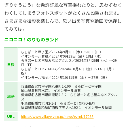
ぎりゆうこう」な免許証風な写真撮れたりと、思わずわく
わくしてしまうフォトスポットがたくさん設置されます。
さまざまな撮影を楽しんで、思い出を写真や動画で保存し
てみては。
ニコニコ！のりものランド
ららぽーと甲子園／2024年9月5日（木）〜8日（日）
イオンモール倉敷／2024年9月13日（金）18日（水）
ららぽーと名古屋みなとアクルス／2024年9月26日（木）～29
日程
日（日）
ららぽーとTOKYO-BAY／2024年10月4日（金）～14日（月・
祝）
イオンモール福岡／2024年10月19日（土）～27日（日）
兵庫県西宮市甲子園八番町1-100 ららぽーと甲子園
岡山県倉敷市水江1 イオンモール倉敷
愛知県名古屋市港区港明2-3-2 ららぽーと名古屋みなとアクル
場所
ス
千葉県船橋市浜町2-1-1 ららぽーとTOKYO-BAY
福岡県糟屋郡粕屋町酒殿字老ノ木192-1 イオンモール福岡
URL
https://www.village-v.co.jp/news/event/17065