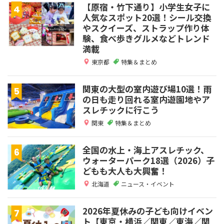
【原宿・竹下通り】小学生女子に
人気なスポット20選！シール交換
やスクイーズ、ストラップ作り体
験、食べ歩きグルメなどトレンド
満載
東京都
特集＆まとめ
関東の大型の室内遊び場10選！雨
の日も走り回れる室内遊園地やア
スレチックに行こう
関東
特集＆まとめ
全国の水上・海上アスレチック、
ウォーターパーク18選（2026）子
どもも大人も大興奮！
北海道
ニュース・イベント
2026年夏休みの子ども向けイベン
ト【東京・横浜／関東／東海／関