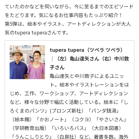
ていたのかなどを伺いながら、今に至るまでのエピソード
をたどります。気になるお仕事内容もたっぷり紹介！
第5弾は、絵本やイラスト、アートディレクションが大人
気のtupera tuperaさんです。
tupera tupera（ツペラ ツペラ）
│（左）亀山達矢さん（右）中川敦
子さん
亀山達矢と中川敦子によるユニッ
ト。絵本やイラストレーションをは
じめ、工作、ワークショップ、アートディレクション
など、様々な分野で幅広く活動している。絵本に「し
ろくまのパンツ」(ブロンズ新社）「パンダ銭湯」
（絵本館）「かおノート」（コクヨ）「やさいさん」
（学研教育出版）「いろいろバス」（大日本図書）
「うんこしりとり」（白泉社）など、著書多数。海外