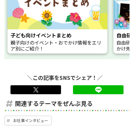
子ども向けイベントまとめ
自由研
親子向けのイベント・おでかけ情報をエリ
自由研
ア別にご紹介！
かけ先
＼この記事をSNSでシェア！／
twitter
LINE
関連するテーマをぜんぶ見る
お仕事インタビュー