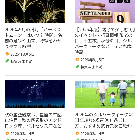
2026年9月の満月「ハーベス
【2026年版】親子で楽しむ9月
トムーン」はいつ？ 時間、名
のイベント・行事情報 敬老の
前の意味や由来、特徴をわか
日、十五夜、秋分の日、シル
りやすく解説
バーウィークなど｜子ども歳
時記
2026年8月5日
2026年8月5日
特集＆まとめ
特集＆まとめ
秋の星空観察は、星座の神話
2026年のシルバーウィークは
に注目！秋の四辺形のアンド
11年ぶりの5連休！ 過ごし
ロメダ座、ペルセウス座など
方、おすすめ旅行先をご紹介
2026年8月4日
2026年8月4日