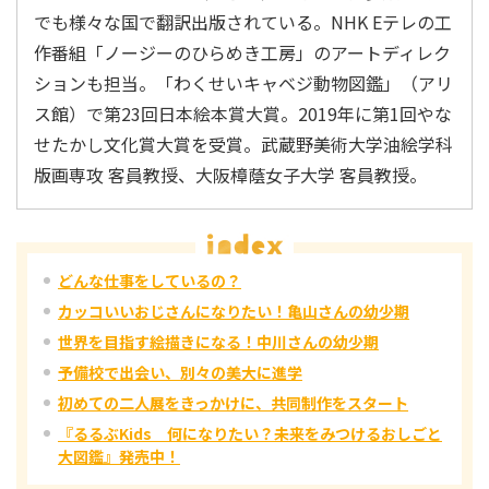
でも様々な国で翻訳出版されている。NHK Eテレの工
作番組「ノージーのひらめき工房」のアートディレク
ションも担当。「わくせいキャベジ動物図鑑」（アリ
ス館）で第23回日本絵本賞大賞。2019年に第1回やな
せたかし文化賞大賞を受賞。武蔵野美術大学油絵学科
版画専攻 客員教授、大阪樟蔭女子大学 客員教授。
どんな仕事をしているの？
カッコいいおじさんになりたい！亀山さんの幼少期
世界を目指す絵描きになる！中川さんの幼少期
予備校で出会い、別々の美大に進学
初めての二人展をきっかけに、共同制作をスタート
『るるぶKids 何になりたい？未来をみつけるおしごと
大図鑑』発売中！