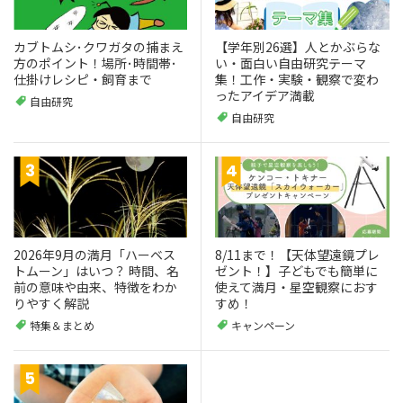
カブトムシ･クワガタの捕まえ
【学年別26選】人とかぶらな
方のポイント！場所･時間帯･
い・面白い自由研究テーマ
仕掛けレシピ・飼育まで
集！工作・実験・観察で変わ
ったアイデア満載
自由研究
自由研究
2026年9月の満月「ハーベス
8/11まで！【天体望遠鏡プレ
トムーン」はいつ？ 時間、名
ゼント！】子どもでも簡単に
前の意味や由来、特徴をわか
使えて満月・星空観察におす
りやすく解説
すめ！
特集＆まとめ
キャンペーン