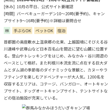
[休み] 10月の平日、公式サイト要確認
[時間] バーベキューガーデン10～20時(要予約)、キャン
プサイト9～16時(要予約)※詳細は要問合せ
林
手ぶらOK
ペットOK
宿泊
首都圏の奥座敷水上温泉郷の北東、上越国境にそびえる谷
川連峰や武尊山など日本百名山を間近に望む山麓に位置す
る。登山やトレッキングをはじめ、みなかみ・谷川周遊の
ベースとして格好。また利根川本流支流に点在する巨大ダ
ムとダム湖の季節毎のダイナミックな景観と、カヌーやラ
フティングを楽しむアドベンチャーが大人気。1200名を
収容するエリアは、コテージ、バンガロー、オートキャン
プサイト、ドッグオートキャンプサイト、テントサイトな
どの宿泊施設が充実している。