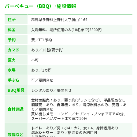
バーベキュー（BBQ）･施設情報
住所
群馬県多野郡上野村大字勝山1169
料金
入場無料、場所使用のみ(10名まで)3300円
予約
要／TEL予約
カマド
あり／10基(要予約)
直火
不可
水場
あり／1カ所
手ぶら
可／要問合せ
BBQ用具
レンタルあり／要問合せ
食材の販売：
あり／要予約(プランに含む)、単品販売なし
酒販売：
あり、
自販機：
あり／清涼飲料水のみ、
売店：
あ
食材調達
り／要問合せ
買い出しメモ：
コンビニ／セブンイレブンまで車で40分、
スーパー／JAマートまで車で10分
トイレ：
あり／男：小4・大2、女：4、身障者用あり
温水シャワー：
あり／宿泊者のみ利用可
設備など
入浴施設：
なし