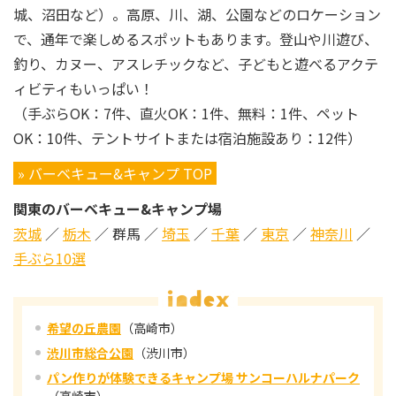
城、沼田など）。高原、川、湖、公園などのロケーション
で、通年で楽しめるスポットもあります。登山や川遊び、
釣り、カヌー、アスレチックなど、子どもと遊べるアクテ
ィビティもいっぱい！
（手ぶらOK：7件、直火OK：1件、無料：1件、ペット
OK：10件、テントサイトまたは宿泊施設あり：12件）
» バーベキュー&キャンプ TOP
関東のバーベキュー&キャンプ場
茨城
／
栃木
／ 群馬 ／
埼玉
／
千葉
／
東京
／
神奈川
／
手ぶら10選
希望の丘農園
（高崎市）
渋川市総合公園
（渋川市）
パン作りが体験できるキャンプ場 サンコーハルナパーク