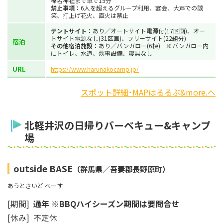
榛名神社まで車で15分
禁止事項：
6人を超えるグループ利用、宴会、大声での談
笑、打上げ花火、直火は禁止
テントサイト：
あり／オートサイト電源付(17区画)、オー
トサイト電源なし(31区画)、フリーサイト(22組分)
宿泊
その他宿泊施設：
あり／バンガロー(6棟) ※バンガロー内
にトイレ、水道、炊事設備、寝具なし
URL
https://www.harunakocamp.jp/
スポット詳細･MAPはるるぶ&more.へ
北軽井沢の日帰りバーベキュー&キャンプ
場
outside BASE
（群馬県／吾妻郡長野原町）
あうとさいど べーす
[期間]
通年 ※BBQハイシーズン期間は要問合せ
[休み] 不定休