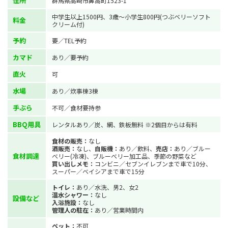
住所
群馬県高崎市鼻高町1523-1
中学生以上1500円、3歳～小学生800円(つぶベリーソフト
料金
クリーム付)
予約
要／TEL予約
カマド
あり／要予約
直火
可
水場
あり／炊事棟3棟
手ぶら
不可／食材要持参
BBQ用具
レンタルあり／炭、網、鉄板無料 ※2個目からは有料
食材の販売：
なし
酒販売：
なし、
自販機：
あり／飲料、
売店：
あり／ブルー
食材調達
ベリー(冷凍)、ブルーベリー加工品、季節の野菜など
買い出しメモ：
コンビニ／セブンイレブンまで車で10分、
スーパー／ベイシアまで車で15分
トイレ：
あり／水洗、男2、女2
温水シャワー：
なし
設備など
入浴施設：
なし
管理人の駐在：
あり／営業時間内
ペット：
不可