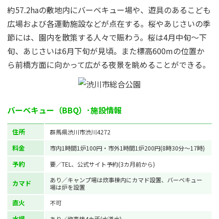
約57.2haの敷地内にバーベキュー場や、遊具のあるこども
広場および各運動施設などが点在する。桜やあじさいの季
節には、園内を散策する人々で賑わう。桜は4月中旬～下
旬、あじさいは6月下旬が見頃。また標高600mの位置か
ら前橋方面に向かって広がる夜景を眺めることができる。
バーベキュー（BBQ）･施設情報
住所
群馬県渋川市渋川4272
料金
市内1時間1炉100円・市外1時間1炉200円(8時30分～17時)
予約
要／TEL、公式サイト予約(3カ月前から)
あり／キャンプ場は炊事棟内にカマド設置、バーベキュー
カマド
場は炉を設置
直火
不可
水場
あり／炊事棟4カ所(水道水)