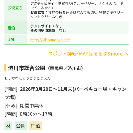
アクティビティ：
味覚狩り(ブルーベリー、さくらんぼ、キ
お役立ち
ウイ、みかん)
お役立ち：
食材の持ち込みはなんでもOK。特製つぶベリー
ソフトクリーム付き
テントサイト：
なし
宿泊
その他宿泊施設：
なし
URL
https://kibounooka.net/
スポット詳細･MAPはるるぶ&more.へ
渋川市総合公園
（群馬県／渋川市）
しぶかわしそうごうこうえん
[期間]
2026年3月20日～11月末(バーベキュー場・キャン
プ場)
[休み] 期間中無休
[時間] 8時30分～17時
林
公園
宿泊