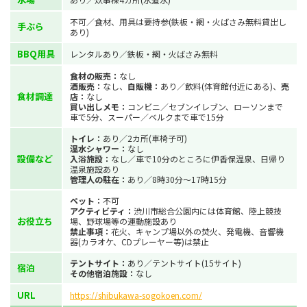
不可／食材、用具は要持参(鉄板・網・火ばさみ無料貸出し
手ぶら
あり)
BBQ用具
レンタルあり／鉄板・網・火ばさみ無料
食材の販売：
なし
酒販売：
なし、
自販機：
あり／飲料(体育館付近にある)、
売
食材調達
店：
なし
買い出しメモ：
コンビニ／セブンイレブン、ローソンまで
車で5分、スーパー／ベルクまで車で15分
トイレ：
あり／2カ所(車椅子可)
温水シャワー：
なし
設備など
入浴施設：
なし／車で10分のところに伊香保温泉、日帰り
温泉施設あり
管理人の駐在：
あり／8時30分～17時15分
ペット：
不可
アクティビティ：
渋川市総合公園内には体育館、陸上競技
お役立ち
場、野球場等の運動施設あり
禁止事項：
花火、キャンプ場以外の焚火、発電機、音響機
器(カラオケ、CDプレーヤー等)は禁止
テントサイト：
あり／テントサイト(15サイト)
宿泊
その他宿泊施設：
なし
URL
https://shibukawa-sogokoen.com/