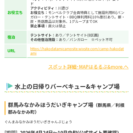
ド
アクティビティ：
川遊び
お役立ち
お役立ち：
モンベルクラブ会員特典として施設利用料(バン
ガロー・テントサイト・BBQ棟利用料)10％割引あり。薪・
炭・売店商品は対象外、1グループまでOK
禁止事項：
直火は禁止
テントサイト：
あり／テントサイト(8区画)
宿泊
その他宿泊施設：
あり／バンガロー ※ペット不可
https://hakodatamicampsite.wixsite.com/camp-hakodat
URL
ami
スポット詳細･MAPはるるぶ&more.へ
水上の日帰りバーベキュー&キャンプ場
群馬みなかみほうだいぎキャンプ場
（群馬県／利根
郡みなかみ町）
ぐんまみなかみほうだいぎきゃんぷじょう
[期間]
2026年4月24日～10月中旬(公式サイト要確認)