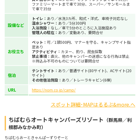
ファミリーマートまで車で30分、スーパー／サンモールま
で車で35分
トイレ：
あり／水洗3カ所、和式・洋式、車椅子対応なし
温水シャワー：
あり／5分300円
設備など
入浴施設：
なし／車で5分のところに入浴施設あり
管理人の駐在：
あり／変動あり、要問合せ
ペット：
可／1頭500円、マナーを守る、キャンプサイト指
定あり
お役立ち
アクティビティ：
カヌー、釣り、昆虫採取
禁止事項：
直火、他のキャンパーの迷惑になる行為は禁止
※持込み不可のものについては要問合せ
テントサイト：
あり／普通サイト(80サイト)、ACサイト(20
宿泊
サイト)
その他宿泊施設：
あり／トレーラキャビン(6棟)
URL
https://norn.co.jp/camp/
スポット詳細･MAPはるるぶ&more.へ
ちばむらオートキャンパーズリゾート
（群馬県／利
根郡みなかみ町）
ちばむらおーときゃんぱーずりぞーと