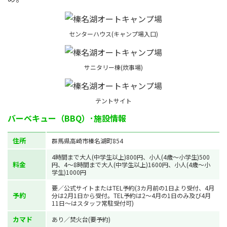
センターハウス(キャンプ場入口)
サニタリー棟(炊事場)
テントサイト
バーベキュー（BBQ）･施設情報
住所
群馬県高崎市榛名湖町854
4時間まで大人(中学生以上)800円、小人(4歳～小学生)500
料金
円、4～8時間まで大人(中学生以上)1600円、小人(4歳～小
学生)1000円
要／公式サイトまたはTEL予約(3カ月前の1日より受付、4月
予約
分は2月1日から受付。TEL予約は2～4月の1日のみ及び4月
11日～はスタッフ常駐受付可)
カマド
あり／焚火台(要予約)