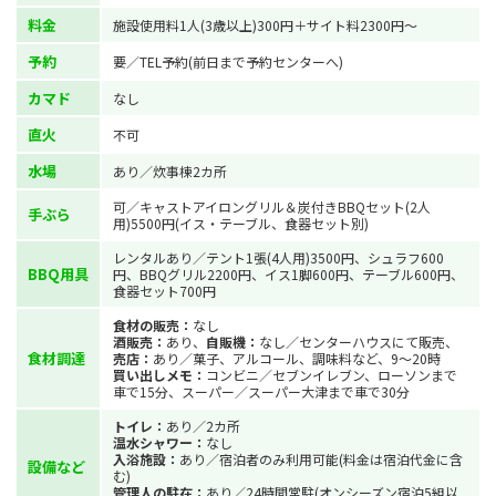
料金
施設使用料1人(3歳以上)300円＋サイト料2300円～
予約
要／TEL予約(前日まで予約センターへ)
カマド
なし
直火
不可
水場
あり／炊事棟2カ所
可／キャストアイロングリル＆炭付きBBQセット(2人
手ぶら
用)5500円(イス・テーブル、食器セット別)
レンタルあり／テント1張(4人用)3500円、シュラフ600
BBQ用具
円、BBQグリル2200円、イス1脚600円、テーブル600円、
食器セット700円
食材の販売：
なし
酒販売：
あり、
自販機：
なし／センターハウスにて販売、
食材調達
売店：
あり／菓子、アルコール、調味料など、9～20時
買い出しメモ：
コンビニ／セブンイレブン、ローソンまで
車で15分、スーパー／スーパー大津まで車で30分
トイレ：
あり／2カ所
温水シャワー：
なし
入浴施設：
あり／宿泊者のみ利用可能(料金は宿泊代金に含
設備など
む)
管理人の駐在：
あり／24時間常駐(オンシーズン宿泊5組以