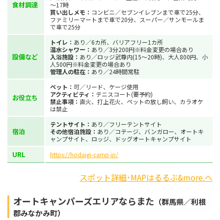
食材調達
～17時
買い出しメモ：
コンビニ／セブンイレブンまで車で25分、
ファミリーマートまで車で20分、スーパー／サンモールま
で車で25分
トイレ：
あり／6カ所、バリアフリー1カ所
温水シャワー：
あり／3分200円※料金変更の場合あり
設備など
入浴施設：
あり／ロッジ武尊内(15～20時)、大人800円、小
人500円※料金変更の場合あり
管理人の駐在：
あり／24時間常駐
ペット：
可／リード、ケージ使用
アクティビティ：
テニスコート(要予約)
お役立ち
禁止事項：
直火、打上花火、ペットの放し飼い、カラオケ
は禁止
テントサイト：
あり／フリーテントサイト
宿泊
その他宿泊施設：
あり／コテージ、バンガロー、オートキ
ャンプサイト、ロッジ、ドッグオートキャンプサイト
URL
https://hodaigi-camp.jp/
スポット詳細･MAPはるるぶ&more.へ
オートキャンパーズエリアならまた
（群馬県／利根
郡みなかみ町）