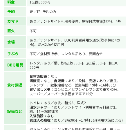
料金
1区画3000円
予約
要／TEL予約のみ
カマド
あり／テントサイト利用者優先、屋根付炊事場(無料)、4基
直火
不可
あり／テントサイト、BBQ利用者共用水道水(炊事棟に4カ
水場
所)、温水2カ所使用可
手ぶら
不可／食材要持参、レンタル品あり、要問合せ
レンタルあり／網、鉄板1枚550円、炭1袋550円、薪1束
BBQ用具
550円
食材の販売：
なし
酒販売：
なし、
自販機：
あり／飲料、
売店：
あり／紙皿、
食材調達
シャンプー、蚊取線香など、営業時間：9時～16時30分
買い出しメモ：
コンビニ／セブンイレブンまで車で40分、
スーパー／スーパー太多屋まで車で10分
トイレ：
あり／水洗、和式3、洋式2
温水シャワー：
あり／テントサイト利用者のみ料金は無
設備など
料、15～20時まで
入浴施設：
なし
管理人の駐在：
あり／8時30分～17時15分(利用状況による)
ペット：
不可／テントサイト以外の場所では不可、要リー