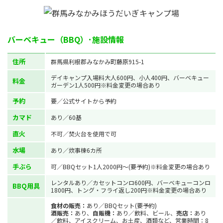
バーベキュー（BBQ）･施設情報
住所
群馬県利根郡みなかみ町藤原915-1
デイキャンプ入場料大人600円、小人400円、バーベキュー
料金
ガーデン1人500円※料金変更の場合あり
予約
要／公式サイトから予約
カマド
あり／60基
直火
不可／焚火台を使用で可
水場
あり／炊事棟6カ所
手ぶら
可／BBQセット1人2000円～(要予約)※料金変更の場合あり
レンタルあり／カセットコンロ600円、バーベキューコンロ
BBQ用具
1800円、トング・フライ返し200円※料金変更の場合あり
食材の販売：
あり／BBQセット(要予約)
酒販売：
あり、
自販機：
あり／飲料、ビール、
売店：
あり
／飲料、アイスクリーム、お土産、酒類など、営業時間：8