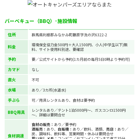
バーベキュー（BBQ）･施設情報
住所
群馬県利根郡みなかみ町藤原字洗の沢6322-2
環境保全協力金500円＋大人1500円、小人(中学生以下)無
料金
料、サイト使用料別途、要確認
予約
要／公式サイトから予約(1カ月前の毎月5日0時より予約可)
カマド
なし
直火
不可
水場
あり／3カ所(水道水)
手ぶら
可／用具レンタルあり、食材は要予約
レンタルあり／テント1泊5000円～、ガスコンロ1500円
BBQ用具
～、詳細は要問合せ
食材の販売：
あり／要予約
酒販売：
あり、
自販機：
あり／飲料、酒類、
売店：
あり／
炭、調味料、飲料等、営業時間・休みは要問合せ
食材調達
買い出しメモ：
コンビニ／セブンイレブンまで車で35分、