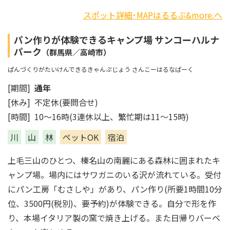
スポット詳細･MAPはるるぶ&more.へ
パン作りが体験できるキャンプ場 サンコーハルナ
パーク
（群馬県／高崎市）
ぱんづくりがたいけんできるきゃんぷじょう さんこーはるなぱーく
[期間]
通年
[休み] 不定休(要問合せ)
[時間] 10～16時(3連休以上、繁忙期は11～15時)
川
山
林
ペットOK
宿泊
上毛三山のひとつ、榛名山の南麗にある森林に囲まれたキ
ャンプ場。場内にはサワガニのいる沢が流れている。受付
にパン工房「むさしや」があり、パン作り(所要1時間10分
位、3500円(税別)、要予約)が体験できる。自分で形を作
り、本場イタリア製の窯で焼き上げる。また日帰りバーベ