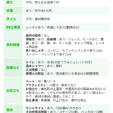
直火
不可／焚火台を使用で可
水場
あり／井戸水2カ所
手ぶら
不可／食材要持参
BBQ用具
レンタルあり／売店にてあり(要問合せ)
食材の販売：
なし
酒販売：
あり、
自販機：
あり／ジュース、ビールなど、
売
店：
あり／炭、薪、氷、ビール他、キャンプ用品、レンタ
食材調達
ル用品他
買い出しメモ：
コンビニ／セブンイレブンまで車で12分、
スーパー／ベイシアまで車で15分
トイレ：
あり／水洗10(全てウォシュレット付き)
温水シャワー：
あり／無料
設備など
入浴施設：
なし
管理人の駐在：
あり／宿泊者がいる場合は24時間常駐
ペット：
可／要リード
アクティビティ：
川遊び、魚釣りなど
お役立ち：
榛名町の上里見・中里見付近の国道406号沿いに
お役立ち
は梨をはじめ、くだものの直売所が並ぶ。近くに店はない
ので、食材は事前に調達しておこう
禁止事項：
発電機、打上げ花火、爆竹は禁止
テントサイト：
あり／35区画AC付きあり
宿泊
その他宿泊施設：
あり／コテージ(1棟)、バンガロー(4棟)