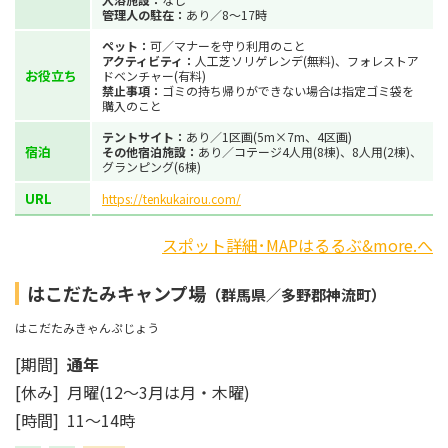
管理人の駐在：
あり／8～17時
ペット：
可／マナーを守り利用のこと
アクティビティ：
人工芝ソリゲレンデ(無料)、フォレストア
お役立ち
ドベンチャー(有料)
禁止事項：
ゴミの持ち帰りができない場合は指定ゴミ袋を
購入のこと
テントサイト：
あり／1区画(5m×7m、4区画)
宿泊
その他宿泊施設：
あり／コテージ4人用(8棟)、8人用(2棟)、
グランピング(6棟)
URL
https://tenkukairou.com/
スポット詳細･MAPはるるぶ&more.へ
はこだたみキャンプ場
（群馬県／多野郡神流町）
はこだたみきゃんぷじょう
[期間]
通年
[休み] 月曜(12～3月は月・木曜)
[時間] 11～14時