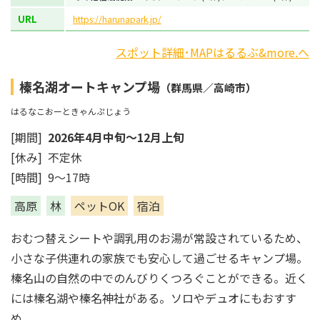
URL
https://harunapark.jp/
スポット詳細･MAPはるるぶ&more.へ
榛名湖オートキャンプ場
（群馬県／高崎市）
はるなこおーときゃんぷじょう
[期間]
2026年4月中旬～12月上旬
[休み] 不定休
[時間] 9～17時
高原
林
ペットOK
宿泊
おむつ替えシートや調乳用のお湯が常設されているため、
小さな子供連れの家族でも安心して過ごせるキャンプ場。
榛名山の自然の中でのんびりくつろぐことができる。近く
には榛名湖や榛名神社がある。ソロやデュオにもおすす
め。