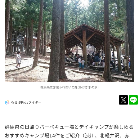
群馬県立赤城ふれあいの森(あかぎ木の家)
twitt
るるぶKidsライター
群馬県の日帰りバーベキュー場とデイキャンプが楽しめる
おすすめキャンプ場14件をご紹介（渋川、北軽井沢、赤