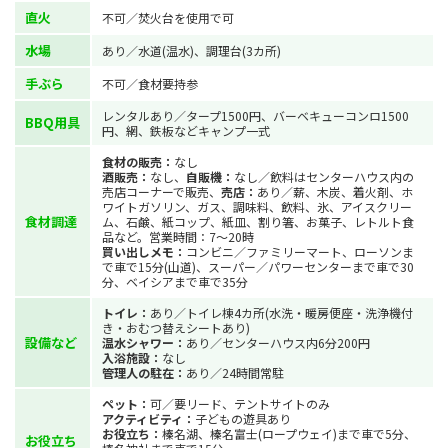
直火
不可／焚火台を使用で可
水場
あり／水道(温水)、調理台(3カ所)
手ぶら
不可／食材要持参
レンタルあり／タープ1500円、バーベキューコンロ1500
BBQ用具
円、網、鉄板などキャンプ一式
食材の販売：
なし
酒販売：
なし、
自販機：
なし／飲料はセンターハウス内の
売店コーナーで販売、
売店：
あり／薪、木炭、着火剤、ホ
ワイトガソリン、ガス、調味料、飲料、氷、アイスクリー
食材調達
ム、石鹸、紙コップ、紙皿、割り箸、お菓子、レトルト食
品など。営業時間：7～20時
買い出しメモ：
コンビニ／ファミリーマート、ローソンま
で車で15分(山道)、スーパー／パワーセンターまで車で30
分、ベイシアまで車で35分
トイレ：
あり／トイレ棟4カ所(水洗・暖房便座・洗浄機付
き・おむつ替えシートあり)
設備など
温水シャワー：
あり／センターハウス内6分200円
入浴施設：
なし
管理人の駐在：
あり／24時間常駐
ペット：
可／要リード、テントサイトのみ
アクティビティ：
子どもの遊具あり
お役立ち：
榛名湖、榛名富士(ロープウェイ)まで車で5分、
お役立ち