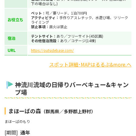
下の場合はなし)
ペット：
可／要リード、1泊700円
アクティビティ：
手作りアスレチック、水遊び場、ツリーク
お役立ち
ライミング
禁止事項：
直火は禁止
テントサイト：
あり／フリーサイト(45区画)
宿泊
その他宿泊施設：
あり／コテージ(14棟)
URL
https://outsidebase.com/
スポット詳細･MAPはるるぶ&more.へ
神流川流域の日帰りバーベキュー&キャン
プ場
まほーばの森
（群馬県／多野郡上野村）
まほーばのもり
[期間]
通年