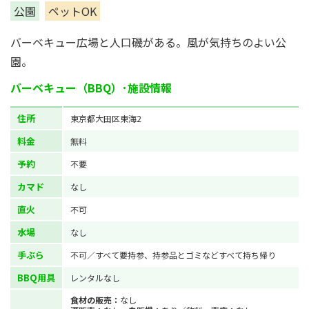
公園
ペットOK
バーベキュー広場と人口磯がある。風が気持ちのよい公
園。
バーベキュー（BBQ）･施設情報
住所
東京都大田区東海2
料金
無料
予約
不要
カマド
なし
直火
不可
水場
なし
手ぶら
不可／すべて要持参、持参品とゴミなどすべて持ち帰り
BBQ用具
レンタルなし
食材の販売：
なし