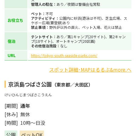
管理人の駐在：
あり／夜間は警備会社常駐
ペット：
不可
アクティビティ：
公園内に砂浜(遊泳は不可)、芝生広場、ス
お役立ち
ケボー広場(要登録)あり
禁止事項：
野外炉以外の直火、ペット入場、花火は禁止
テントサイト：
あり／第1キャンプ(20サイト)、第2キャン
宿泊
プ(18サイト)、オートキャンプ(20区画)
その他宿泊施設：
なし
URL
https://tokyo-south-seaside-parks.com/
スポット詳細･MAPはるるぶ&more.へ
京浜島つばさ公園
（東京都／大田区）
けいひんじまつばさこうえん
[期間]
通年
[休み] 無休
[時間] 10時～日没
公園
ペットOK