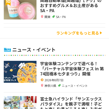
関越自動車道(関越道)【下り】の
おすすめグルメ＆お土産がある
SA・PA
関東
SA・PA
ランキングをもっと見る
ニュース・イベント
宇宙体験コンテンツで遊べる！
「バーチャル宇宙体験フェス in 第
74回橋本七夕まつり」開催
2026年8月7日
神奈川県
ニュース・イベント
富士急ハイランド「サンエックス
パラダイス」を親子で満喫！子ど
もと楽しむ見どころ＆楽しみ方ガ