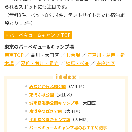
られるスポットにも注目です。
（無料3件、ペットOK：4件、テントサイトまたは宿泊施
設あり：2件）
» バーベキュー&キャンプ TOP
東京のバーベキュー&キャンプ場
東京TOP
／ 品川・大田区 ／
お台場
／
江戸川・葛西・新
木場
／
葛飾・荒川・足立
／
練馬・杉並
／
多摩地区
みなとが丘ふ頭公園
（品川区）
東海ふ頭公園
（大田区）
城南島海浜公園キャンプ場
（大田区）
京浜島つばさ公園
（大田区）
平和島公園キャンプ場
（大田区）
バーベキュー&キャンプ場のおすすめ記事