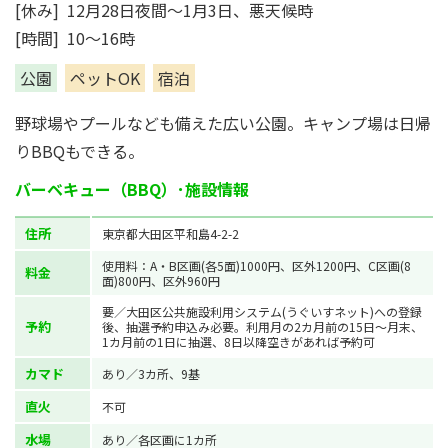
[休み] 12月28日夜間～1月3日、悪天候時
[時間] 10～16時
公園
ペットOK
宿泊
野球場やプールなども備えた広い公園。キャンプ場は日帰
りBBQもできる。
バーベキュー（BBQ）･施設情報
住所
東京都大田区平和島4-2-2
使用料：A・B区画(各5面)1000円、区外1200円、C区画(8
料金
面)800円、区外960円
要／大田区公共施設利用システム(うぐいすネット)への登録
予約
後、抽選予約申込み必要。利用月の2カ月前の15日～月末、
1カ月前の1日に抽選、8日以降空きがあれば予約可
カマド
あり／3カ所、9基
直火
不可
水場
あり／各区画に1カ所