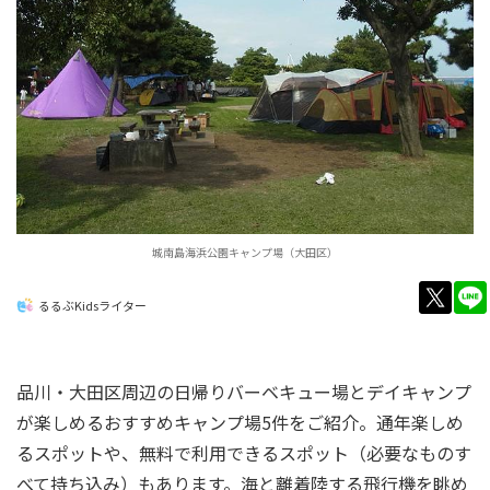
城南島海浜公園キャンプ場（大田区）
twitt
るるぶKidsライター
品川・大田区周辺の日帰りバーベキュー場とデイキャンプ
が楽しめるおすすめキャンプ場5件をご紹介。通年楽しめ
るスポットや、無料で利用できるスポット（必要なものす
べて持ち込み）もあります。海と離着陸する飛行機を眺め