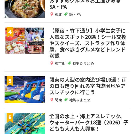
おすすめグルメ＆お土産がある
SA・PA
東北
SA・PA
【原宿・竹下通り】小学生女子に
人気なスポット20選！シール交換
やスクイーズ、ストラップ作り体
験、食べ歩きグルメなどトレンド
満載
東京都
特集＆まとめ
関東の大型の室内遊び場10選！雨
の日も走り回れる室内遊園地やア
スレチックに行こう
関東
特集＆まとめ
全国の水上・海上アスレチック、
ウォーターパーク18選（2026）子
どもも大人も大興奮！