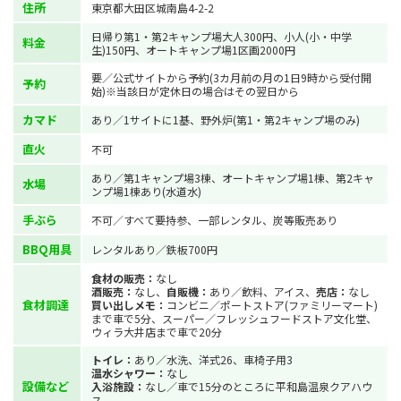
住所
東京都大田区城南島4-2-2
日帰り第1・第2キャンプ場大人300円、小人(小・中学
料金
生)150円、オートキャンプ場1区画2000円
要／公式サイトから予約(3カ月前の月の1日9時から受付開
予約
始)※当該日が定休日の場合はその翌日から
カマド
あり／1サイトに1基、野外炉(第1・第2キャンプ場のみ)
直火
不可
あり／第1キャンプ場3棟、オートキャンプ場1棟、第2キャ
水場
ンプ場1棟あり(水道水)
手ぶら
不可／すべて要持参、一部レンタル、炭等販売あり
BBQ用具
レンタルあり／鉄板700円
食材の販売：
なし
酒販売：
なし、
自販機：
あり／飲料、アイス、
売店：
なし
食材調達
買い出しメモ：
コンビニ／ポートストア(ファミリーマート)
まで車で5分、スーパー／フレッシュフードストア文化堂、
ウィラ大井店まで車で20分
トイレ：
あり／水洗、洋式26、車椅子用3
温水シャワー：
なし
設備など
入浴施設：
なし／車で15分のところに平和島温泉クアハウ
ス