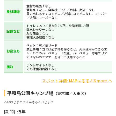
食材の販売：
なし
酒販売：
なし、
自販機：
あり／飲料、
売店：
なし
食材調達
買い出しメモ：
コンビニ／近隣にコンビニなし、スーパー
／近隣にスーパーなし
トイレ：
あり／男女各2カ所、身障者用1カ所
温水シャワー：
なし
設備など
入浴施設：
なし
管理人の駐在：
なし
ペット：
可／要リード
禁止事項：
ゴミは必ず持ち帰ること。火気使用ができるエ
お役立ち
リア外でのバーベキューは禁止、バーベキュー専用エリア
ではないのでマナーを守って使用すること
テントサイト：
なし
宿泊
その他宿泊施設：
なし
スポット詳細･MAPはるるぶ&more.へ
平和島公園キャンプ場
（東京都／大田区）
へいわじまこうえんきゃんぷじょう
[期間]
通年