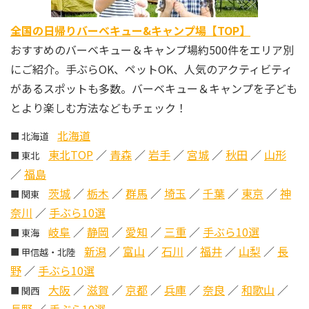
全国の日帰りバーベキュー&キャンプ場【TOP】
おすすめのバーベキュー＆キャンプ場約500件をエリア別
にご紹介。手ぶらOK、ペットOK、人気のアクティビティ
があるスポットも多数。バーベキュー＆キャンプを子ども
とより楽しむ方法などもチェック！
北海道
■ 北海道
東北TOP
／
青森
／
岩手
／
宮城
／
秋田
／
山形
■ 東北
／
福島
茨城
／
栃木
／
群馬
／
埼玉
／
千葉
／
東京
／
神
■ 関東
奈川
／
手ぶら10選
岐阜
／
静岡
／
愛知
／
三重
／
手ぶら10選
■ 東海
新潟
／
富山
／
石川
／
福井
／
山梨
／
長
■ 甲信越・北陸
野
／
手ぶら10選
大阪
／
滋賀
／
京都
／
兵庫
／
奈良
／
和歌山
／
■ 関西
長野
／
手ぶら10選