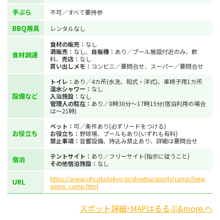
手ぶら
不可／すべて要持参
BBQ用具
レンタルなし
食材の販売：
なし
酒販売：
なし、
自販機：
あり／プール施設付近のみ、飲
食材調達
料、
売店：
なし
買い出しメモ：
コンビニ／要問合せ、スーパー／要問合せ
トイレ：
あり／4カ所(水洗、和式・洋式)、車椅子用1カ所
温水シャワー：
なし
設備など
入浴施設：
なし
管理人の駐在：
あり／8時30分～17時15分(宿泊利用の場合
は～21時)
ペット：
可／条件あり(必ずリードをつける)
お役立ち
お役立ち：
野球場、プールもあり(いずれも有料)
禁止事項：
音響設備、持込み禁止あり、詳細は要問合せ
テントサイト：
あり／フリーサイト(指示に従うこと)
宿泊
その他宿泊施設：
なし
https://www.city.ota.tokyo.jp/shisetsu/sports/camp/heiw
URL
ajima_camp.html
スポット詳細･MAPはるるぶ&more.へ