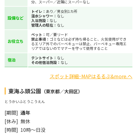
分、スーパー／近隣にスーパーなし
トイレ：
あり／男女別1カ所
温水シャワー：
なし
設備など
入浴施設：
なし
管理人の駐在：
なし
ペット：
可／要リード
禁止事項：
ゴミなどは必ず持ち帰ること、火気使用ができ
お役立ち
るエリア外でのバーベキューは禁止、バーベキュー専用エ
リアではないのでマナーを守って使用すること
テントサイト：
なし
宿泊
その他宿泊施設：
なし
スポット詳細･MAPはるるぶ&more.へ
東海ふ頭公園
（東京都／大田区）
とうかいふとうこうえん
[期間]
通年
[休み] 無休
[時間] 10時～日没