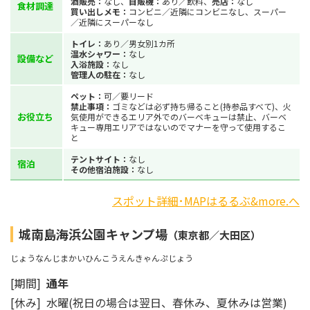
酒販売：
なし、
自販機：
あり／飲料、
売店：
なし
食材調達
買い出しメモ：
コンビニ／近隣にコンビニなし、スーパー
／近隣にスーパーなし
トイレ：
あり／男女別1カ所
温水シャワー：
なし
設備など
入浴施設：
なし
管理人の駐在：
なし
ペット：
可／要リード
禁止事項：
ゴミなどは必ず持ち帰ること(持参品すべて)、火
お役立ち
気使用ができるエリア外でのバーベキューは禁止、バーベ
キュー専用エリアではないのでマナーを守って使用するこ
と
テントサイト：
なし
宿泊
その他宿泊施設：
なし
スポット詳細･MAPはるるぶ&more.へ
城南島海浜公園キャンプ場
（東京都／大田区）
じょうなんじまかいひんこうえんきゃんぷじょう
[期間]
通年
[休み] 水曜(祝日の場合は翌日、春休み、夏休みは営業)