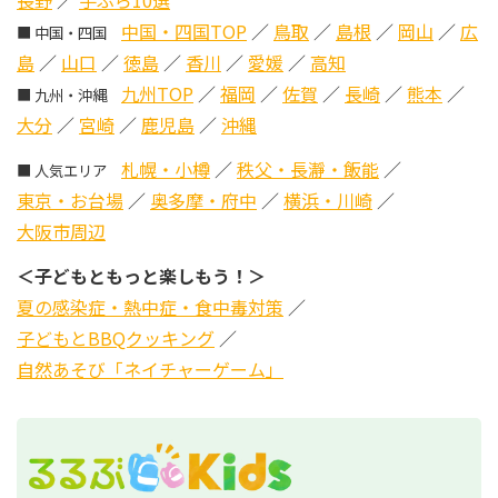
中国・四国TOP
／
鳥取
／
島根
／
岡山
／
広
■ 中国・四国
島
／
山口
／
徳島
／
香川
／
愛媛
／
高知
九州TOP
／
福岡
／
佐賀
／
長崎
／
熊本
／
■ 九州・沖縄
大分
／
宮崎
／
鹿児島
／
沖縄
札幌・小樽
／
秩父・長瀞・飯能
／
■ 人気エリア
東京・お台場
／
奥多摩・府中
／
横浜・川崎
／
大阪市周辺
＜子どもともっと楽しもう！＞
夏の感染症・熱中症・食中毒対策
／
子どもとBBQクッキング
／
自然あそび「ネイチャーゲーム」