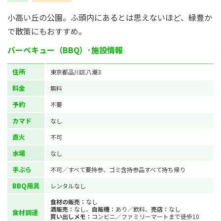
小高い丘の公園。ふ頭内にあるとは思えないほど、緑豊か
で散策にもおすすめ。
バーベキュー（BBQ）･施設情報
住所
東京都品川区八潮3
料金
無料
予約
不要
カマド
なし
直火
不可
水場
なし
手ぶら
不可／すべて要持参、ゴミ含持参品すべて持ち帰り
BBQ用具
レンタルなし
食材の販売：
なし
酒販売：
なし、
自販機：
あり／飲料、
売店：
なし
食材調達
買い出しメモ：
コンビニ／ファミリーマートまで徒歩10