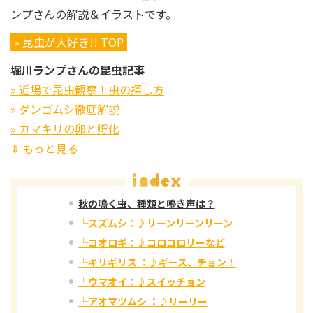
ンプさんの解説＆イラストです。
» 昆虫が大好き!! TOP
堀川ランプさんの昆虫記事
» 近場で昆虫観察！虫の探し方
» ダンゴムシ徹底解説
» カマキリの卵と孵化
⇓ もっと見る
秋の鳴く虫、種類と鳴き声は？
└スズムシ：♪リーンリーンリーン
└コオロギ：♪コロコロリーなど
└キリギリス ：♪ギース、チョン！
└ウマオイ：♪スイッチョン
└アオマツムシ ：♪リーリー