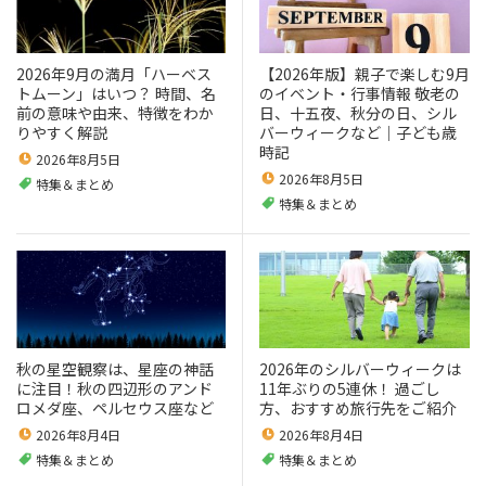
2026年9月の満月「ハーベス
【2026年版】親子で楽しむ9月
トムーン」はいつ？ 時間、名
のイベント・行事情報 敬老の
前の意味や由来、特徴をわか
日、十五夜、秋分の日、シル
りやすく解説
バーウィークなど｜子ども歳
時記
2026年8月5日
2026年8月5日
特集＆まとめ
特集＆まとめ
秋の星空観察は、星座の神話
2026年のシルバーウィークは
に注目！秋の四辺形のアンド
11年ぶりの5連休！ 過ごし
ロメダ座、ペルセウス座など
方、おすすめ旅行先をご紹介
2026年8月4日
2026年8月4日
特集＆まとめ
特集＆まとめ