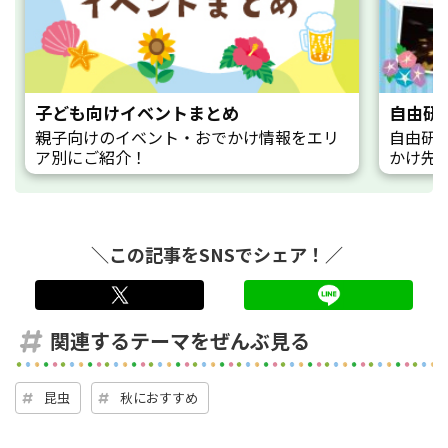
子ども向けイベントまとめ
自由研
親子向けのイベント・おでかけ情報をエリ
自由研
ア別にご紹介！
かけ先
＼この記事をSNSでシェア！／
twitter
LINE
関連するテーマをぜんぶ見る
昆虫
秋におすすめ