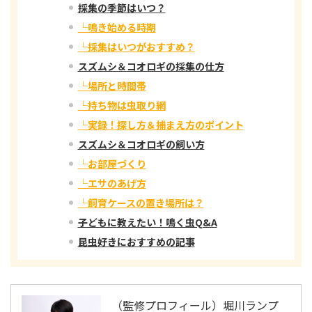
採集の季節はいつ？
└鳴き始める時期
└採集はいつがおすすめ？
スズムシ＆コオロギの採集の仕方
└場所と時間帯
└持ち物は虫取り網
└実録！探し方＆捕まえ方のポイント
スズムシ＆コオロギの飼い方
└お部屋づくり
└エサのあげ方
└飼育ケースの置き場所は？
子どもに教えたい！鳴く虫Q&A
昆虫好きにおすすめの記事
（監修プロフィール）堀川ランプ