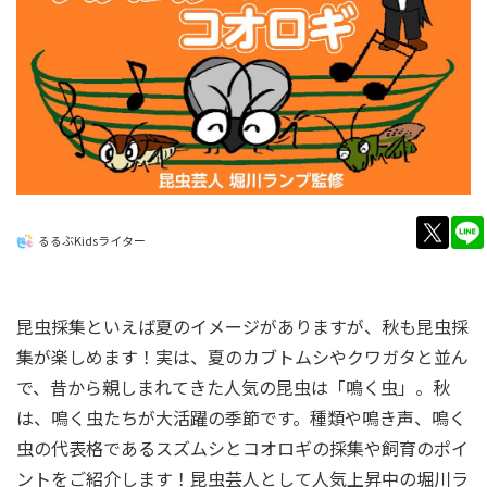
twitt
るるぶKidsライター
昆虫採集といえば夏のイメージがありますが、秋も昆虫採
集が楽しめます！実は、夏のカブトムシやクワガタと並ん
で、昔から親しまれてきた人気の昆虫は「鳴く虫」。秋
は、鳴く虫たちが大活躍の季節です。種類や鳴き声、鳴く
虫の代表格であるスズムシとコオロギの採集や飼育のポイ
ントをご紹介します！昆虫芸人として人気上昇中の堀川ラ