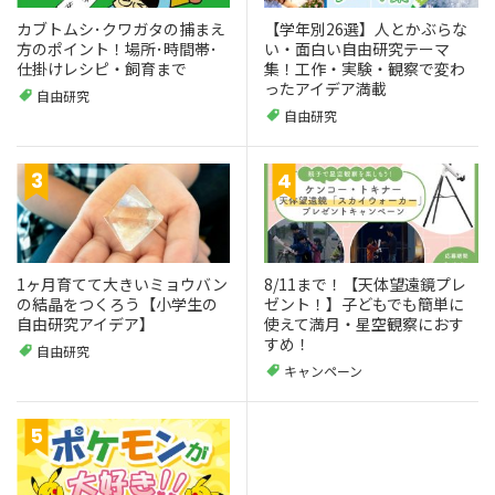
カブトムシ･クワガタの捕まえ
【学年別26選】人とかぶらな
方のポイント！場所･時間帯･
い・面白い自由研究テーマ
仕掛けレシピ・飼育まで
集！工作・実験・観察で変わ
ったアイデア満載
自由研究
自由研究
1ヶ月育てて大きいミョウバン
8/11まで！【天体望遠鏡プレ
の結晶をつくろう【小学生の
ゼント！】子どもでも簡単に
自由研究アイデア】
使えて満月・星空観察におす
すめ！
自由研究
キャンペーン