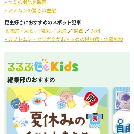
» セミの羽化を観察
» ミノムシの驚きの生態
昆虫好きにおすすめのスポット記事
北海道・東北
／
関東
／
東海
／
関西
／
九州
» カブトムシ・クワガタがおすすめの昆虫館・体験施設
編集部のおすすめ