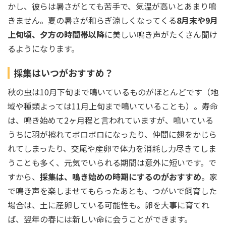
かし、彼らは暑さがとても苦手で、気温が高いとあまり鳴
きません。夏の暑さが和らぎ涼しくなってくる
8月末や9月
上旬頃、夕方の時間帯以降
に美しい鳴き声がたくさん聞け
るようになります。
採集はいつがおすすめ？
秋の虫は10月下旬まで鳴いているものがほとんどです（地
域や種類よっては11月上旬まで鳴いていることも）。寿命
は、鳴き始めて2ヶ月程と言われていますが、鳴いている
うちに羽が擦れてボロボロになったり、仲間に翅をかじら
れてしまったり、交尾や産卵で体力を消耗し力尽きてしま
うことも多く、元気でいられる期間は意外に短いです。で
すから、
採集は、鳴き始めの時期にするのがおすすめ
。家
で鳴き声を楽しませてもらったあとも、つがいで飼育した
場合は、土に産卵している可能性も。卵を大事に育てれ
ば、翌年の春には新しい命に会うことができます。