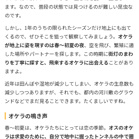
ます。なので、普段の状態では見つけるのが難しい昆虫な
のです。
しかし、1年のうちの限られたシーズンだけ地上にも出て
くるので、ぜひそこを狙って観察してみましょう。
オケラ
が地上に姿を現すのは春～初夏の夜
、空を飛び、繁殖に適
した場所やパートナーを探します。この時期に
街灯のまわ
りを丁寧に探すと、飛来するオケラに出会える
ことがあり
ますよ。
近年は田んぼや湿地が減少してしまい、オケラの生息数も
減少しつつありますが、それでも、都内の河川敷のグラウ
ンドなどでまだ見ることできます。たくましいですね。
オケラの鳴き声
春～初夏は、オケラたちにとっては恋の季節。
オスのオケ
ラは求愛のために、自分で地中に掘ったトンネルの中で翅