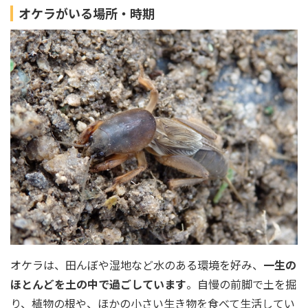
オケラがいる場所・時期
オケラは、田んぼや湿地など水のある環境を好み、
一生の
ほとんどを土の中で過ごしています
。自慢の前脚で土を掘
り、植物の根や、ほかの小さい生き物を食べて生活してい