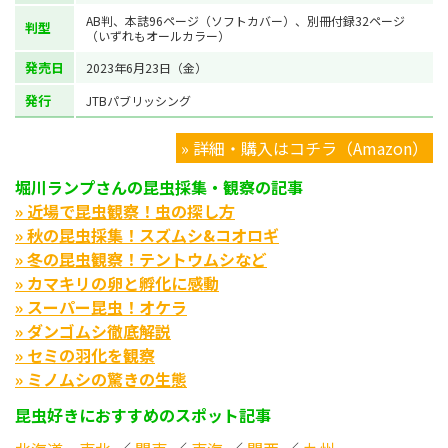
AB判、本誌96ページ（ソフトカバー）、別冊付録32ページ
判型
（いずれもオールカラー）
発売日
2023年6月23日（金）
発行
JTBパブリッシング
» 詳細・購入はコチラ（Amazon）
堀川ランプさんの昆虫採集・観察の記事
» 近場で昆虫観察！虫の探し方
» 秋の昆虫採集！スズムシ&コオロギ
» 冬の昆虫観察！テントウムシなど
» カマキリの卵と孵化に感動
» スーパー昆虫！オケラ
» ダンゴムシ徹底解説
» セミの羽化を観察
» ミノムシの驚きの生態
昆虫好きにおすすめのスポット記事