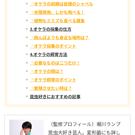
└オケラの前脚は自慢のシャベル
└水陸両用、しかも飛べる！
└植物もミミズも食べる雑食
3.オケラの採集の仕方
└田んぼよりも身近な場所は？
└オケラ採集のポイント
4.オケラの飼育方法
└必要なものは二つだけ！
└オケラの餌は？
└オケラ飼育のポイント
└繁殖させたい時は？
昆虫好きにおすすめの記事
（監修プロフィール）堀川ランプ
昆虫大好き芸人。変形菌にも詳し