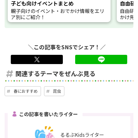
子ども向けイベントまとめ
自由研
親子向けのイベント・おでかけ情報をエリ
自由研
ア別にご紹介！
かけ先
＼この記事をSNSでシェア！／
twitter
LINE
関連するテーマをぜんぶ見る
春におすすめ
昆虫
この記事を書いたライター
るるぶKidsライター