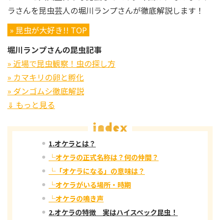
ラさんを昆虫芸人の堀川ランプさんが徹底解説します！
» 昆虫が大好き!! TOP
堀川ランプさんの昆虫記事
» 近場で昆虫観察！虫の探し方
» カマキリの卵と孵化
» ダンゴムシ徹底解説
⇓ もっと見る
1.オケラとは？
└オケラの正式名称は？何の仲間？
└「オケラになる」の意味は？
└オケラがいる場所・時期
└オケラの鳴き声
2.オケラの特徴 実はハイスペック昆虫！