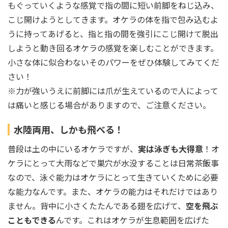
もぐっていくような感覚で指の間に短い前脚をねじ込み、
こじ開けようとしてきます。オケラの体を指で包み込むよ
うに持ってあげると、指と指の間を強引にこじ開けて脱出
しようと動き回るオケラの感覚を楽しむことができます。
小さな体に似合わないそのパワーをぜひ体験してみてくだ
さい！
※力が強いうえに前脚には爪が生えているので人によって
は痛いと感じる場合がありますので、ご注意ください。
水陸両用、しかも飛べる！
普段は土の中にいるオケラですが、
実は泳ぎも大得意
！オ
ケラにとって大雨などで巣穴が水没することは日常茶飯事
なので、泳ぐ能力はオケラにとって生きていくために必要
な能力なんです。また、オケラの能力はそれだけではあり
ません。背中に小さくたたんである翅を広げて、
空を飛ぶ
こともできる
んです。これはオケラが生息範囲を広げた