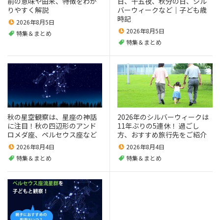
前の意味や由来、特徴をわか
日、十五夜、秋分の日、シル
りやすく解説
バーウィークなど｜子ども歳
時記
2026年8月5日
2026年8月5日
特集＆まとめ
特集＆まとめ
秋の星空観察は、星座の神話
2026年のシルバーウィークは
に注目！秋の四辺形のアンド
11年ぶりの5連休！ 過ごし
ロメダ座、ペルセウス座など
方、おすすめ旅行先をご紹介
2026年8月4日
2026年8月4日
特集＆まとめ
特集＆まとめ