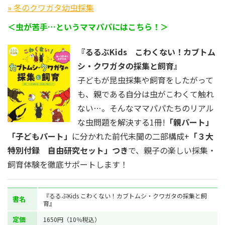
» 冬のクワガタ幼虫採集
＜虫が苦手…というママパパにはこちら！＞
『るるぶKids こわくない！カブトム
シ・クワガタの採集と飼育』
子どもが昆虫採集や飼育をしたがって
も、親である自分は虫がこわくて触れ
ない…。そんなママパパたちのリアル
な虫問題を解決する1冊!
「親パート」
「子どもパート」
に分かれた前代未聞の二部構成+
「３大
特別付録 自由研究セット」つき
で、親子の楽しい採集・
飼育体験を徹底サポートします！
『るるぶKids こわくない！カブトムシ・クワガタの採集と飼
書名
育』
定価
1650円（10％税込）