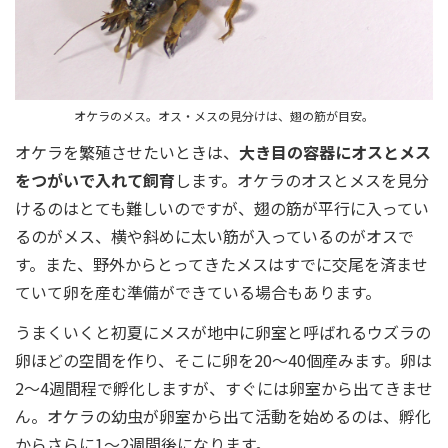
オケラのメス。オス・メスの見分けは、翅の筋が目安。
オケラを繁殖させたいときは、
大き目の容器にオスとメス
をつがいで入れて飼育
します。オケラのオスとメスを見分
けるのはとても難しいのですが、翅の筋が平行に入ってい
るのがメス、横や斜めに太い筋が入っているのがオスで
す。また、野外からとってきたメスはすでに交尾を済ませ
ていて卵を産む準備ができている場合もあります。
うまくいくと初夏にメスが地中に卵室と呼ばれるウズラの
卵ほどの空間を作り、そこに卵を20～40個産みます。卵は
2～4週間程で孵化しますが、すぐには卵室から出てきませ
ん。オケラの幼虫が卵室から出て活動を始めるのは、孵化
からさらに1～2週間後になります。