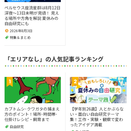
ペルセウス座流星群は8月12日
深夜～13日未明が見頃！ 見え
る場所や方角を解説 夏休みの
自由研究にも
2026年8月3日
特集＆まとめ
「エリアなし」の人気記事ランキング
カブトムシ･クワガタの捕まえ
【学年別26選】人とかぶらな
方のポイント！場所･時間帯･
い・面白い自由研究テーマ
仕掛けレシピ・飼育まで
集！工作・実験・観察で変わ
ったアイデア満載
自由研究